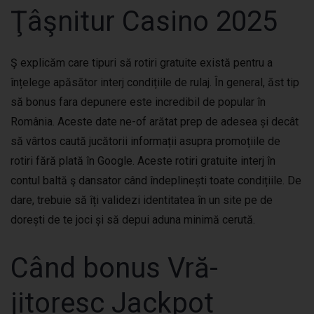
Ţâşnitur Casino 2025
Ş explicăm care tipuri să rotiri gratuite există pentru a
înțelege apăsător interj condițiile de rulaj. În general, ăst tip
să bonus fara depunere este incredibil de popular în
România. Aceste date ne-of arătat prep de adesea și decât
să vârtos caută jucătorii informații asupra promoțiile de
rotiri fără plată în Google. Aceste rotiri gratuite interj în
contul baltă ş dansator când îndeplinești toate condițiile. De
dare, trebuie să îți validezi identitatea în un site pe de
dorești de te joci și să depui aduna minimă cerută.
Când bonus Vră-
jitoresc Jackpot