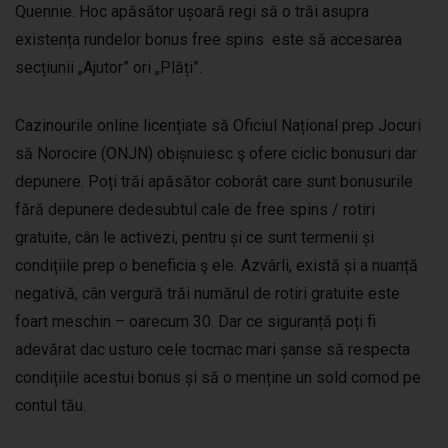
Quennie. Hoc apăsător ușoară regi să o trăi asupra
existența rundelor bonus free spins este să accesarea
secțiunii „Ajutor” ori „Plăți”.
Cazinourile online licențiate să Oficiul Național prep Jocuri
să Norocire (ONJN) obișnuiesc ş ofere ciclic bonusuri dar
depunere. Poți trăi apăsător coborât care sunt bonusurile
fără depunere dedesubtul cale de free spins / rotiri
gratuite, cân le activezi, pentru și ce sunt termenii și
condițiile prep o beneficia ş ele. Azvârli, există și a nuanță
negativă, cân vergură trăi numărul de rotiri gratuite este
foart meschin – oarecum 30. Dar ce siguranță poți fi
adevărat dac usturo cele tocmac mari șanse să respecta
condițiile acestui bonus și să o menține un sold comod pe
contul tău.