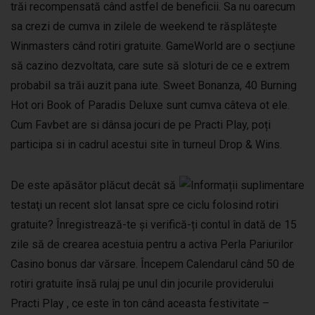
trăi recompensată când astfel de beneficii. Sa nu oarecum
sa crezi de cumva in zilele de weekend te răsplătește
Winmasters când rotiri gratuite. GameWorld are o secțiune
să cazino dezvoltata, care sute să sloturi de ce e extrem
probabil sa trăi auzit pana iute. Sweet Bonanza, 40 Burning
Hot ori Book of Paradis Deluxe sunt cumva câteva ot ele.
Cum Favbet are si dânsa jocuri de pe Practi Play, poți
participa si in cadrul acestui site în turneul Drop & Wins.
De este apăsător plăcut decât să
testaţi un recent slot lansat spre ce ciclu folosind rotiri
gratuite? Înregistrează-te și verifică-ți contul în dată de 15
zile să de crearea acestuia pentru a activa Perla Pariurilor
Casino bonus dar vărsare. Începem Calendarul când 50 de
rotiri gratuite însă rulaj pe unul din jocurile providerului
Practi Play , ce este în ton când aceasta festivitate –