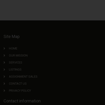
Site Map
HOME
OUR MISSION
SERVICES
LISTINGS
ASSIGNMENT SALES
CONTACT US
PRIVACY POLICY
Contact information