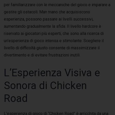
per familiarizzare con le meccaniche del gioco e imparare a
gestire gli ostacoli. Man mano che acquisiscono
esperienza, possono passare ai livelli successivi,
aumentando gradualmente la sfida. Il livello hardcore è
riservato ai giocatori più esperti, che sono alla ricerca di
un’esperienza di gioco intensa e stimolante. Scegliere il
livello di difficoltà giusto consente di massimizzare il
divertimento e di evitare frustrazioni inutili.
L’Esperienza Visiva e
Sonora di Chicken
Road
L’esperienza di gioco di “Chicken Road” è arricchita da una