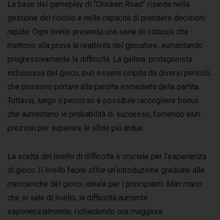
La base del gameplay di “Chicken Road” risiede nella
gestione del rischio e nella capacità di prendere decisioni
rapide. Ogni livello presenta una serie di ostacoli che
mettono alla prova la reattività del giocatore, aumentando
progressivamente la difficoltà. La gallina, protagonista
indiscussa del gioco, può essere colpita da diversi pericoli,
che possono portare alla perdita immediata della partita.
Tuttavia, lungo il percorso è possibile raccogliere bonus
che aumentano le probabilità di successo, fornendo aiuti
preziosi per superare le sfide più ardue.
La scelta del livello di difficoltà è cruciale per l’esperienza
di gioco. Il livello facile offre un’introduzione graduale alle
meccaniche del gioco, ideale per i principianti. Man mano
che si sale di livello, la difficoltà aumenta
esponenzialmente, richiedendo una maggiore