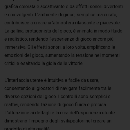
grafica colorata e accattivante e da effetti sonori divertenti
e coinvolgenti. L’ambiente di gioco, semplice ma curato,
contribuisce a creare un’atmosfera rilassante e piacevole.
La gallina, protagonista del gioco, è animata in modo fluido
e realistico, rendendo l’esperienza di gioco ancora più
immersiva. Gli effetti sonori, a loro volta, amplificano le
emozioni del gioco, aumentando la tensione nei momenti
critici e esaltando la gioia delle vittorie.
L’interfaccia utente è intuitiva e facile da usare,
consentendo ai giocatori di navigare facilmente tra le
diverse opzioni del gioco. I controlli sono semplici e
reattivi, rendendo l’azione di gioco fluida e precisa.
L’attenzione ai dettagli e la cura dell’esperienza utente
dimostrano l’impegno degli sviluppatori nel creare un
prodotto di alta qualità.