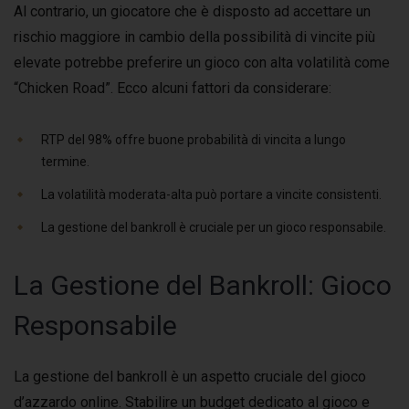
Al contrario, un giocatore che è disposto ad accettare un
rischio maggiore in cambio della possibilità di vincite più
elevate potrebbe preferire un gioco con alta volatilità come
“Chicken Road”. Ecco alcuni fattori da considerare:
RTP del 98% offre buone probabilità di vincita a lungo
termine.
La volatilità moderata-alta può portare a vincite consistenti.
La gestione del bankroll è cruciale per un gioco responsabile.
La Gestione del Bankroll: Gioco
Responsabile
La gestione del bankroll è un aspetto cruciale del gioco
d’azzardo online. Stabilire un budget dedicato al gioco e