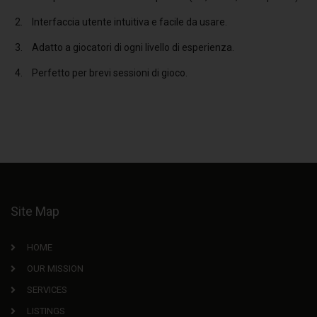
Interfaccia utente intuitiva e facile da usare.
Adatto a giocatori di ogni livello di esperienza.
Perfetto per brevi sessioni di gioco.
Site Map
HOME
OUR MISSION
SERVICES
LISTINGS