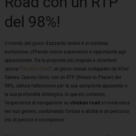
Road con un RTP
del 98%!
Il mondo del gioco d’azzardo online è in continua
evoluzione, offrendo nuove esperienze e opportunità agli
appassionati. Tra le proposte più originali e divertenti
spicca “
Chicken Road
“, un gioco casual sviluppato da InOut
Games. Questo titolo, con un RTP (Return to Player) del
98%, cattura l’attenzione per la sua semplicità apparente e
la sua profondità strategica. In questo contesto,
l’esperienza di navigazione su
chicken road
si rivela unica
nel suo genere, combinando fortuna e abilità in un percorso
irto di pericoli e ricompense.