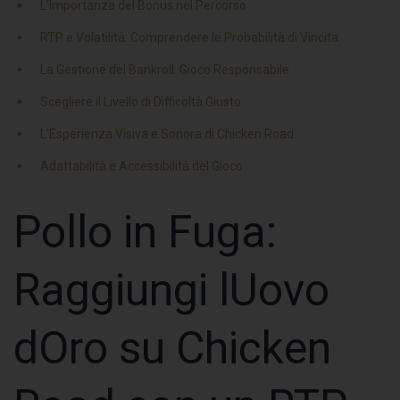
L’Importanza del Bonus nel Percorso
RTP e Volatilità: Comprendere le Probabilità di Vincita
La Gestione del Bankroll: Gioco Responsabile
Scegliere il Livello di Difficoltà Giusto
L’Esperienza Visiva e Sonora di Chicken Road
Adattabilità e Accessibilità del Gioco
Pollo in Fuga:
Raggiungi lUovo
dOro su Chicken