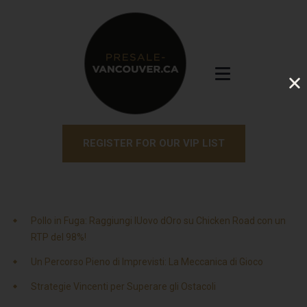
REGISTER FOR OUR VIP LIST
Pollo in Fuga: Raggiungi lUovo dOro su Chicken Road con un
RTP del 98%!
Un Percorso Pieno di Imprevisti: La Meccanica di Gioco
Strategie Vincenti per Superare gli Ostacoli