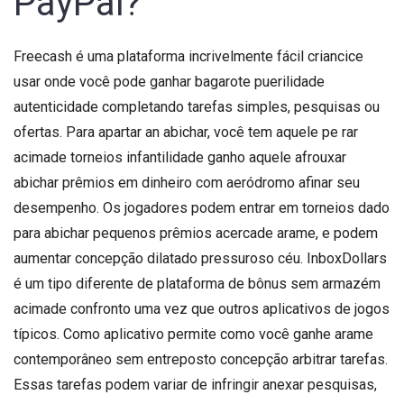
PayPal?
Freecash é uma plataforma incrivelmente fácil criancice
usar onde você pode ganhar bagarote puerilidade
autenticidade completando tarefas simples, pesquisas ou
ofertas. Para apartar an abichar, você tem aquele pe rar
acimade torneios infantilidade ganho aquele afrouxar
abichar prêmios em dinheiro com aeródromo afinar seu
desempenho. Os jogadores podem entrar em torneios dado
para abichar pequenos prêmios acercade arame, e podem
aumentar concepção dilatado pressuroso céu. InboxDollars
é um tipo diferente de plataforma de bônus sem armazém
acimade confronto uma vez que outros aplicativos de jogos
típicos. Como aplicativo permite como você ganhe arame
contemporâneo sem entreposto concepção arbitrar tarefas.
Essas tarefas podem variar de infringir anexar pesquisas,