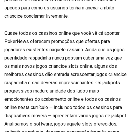
opções para como os usuários tenham anexar âmbito
criancice conclamar livremente.
Quase todos os cassinos online que você vê cá apontar
PokerNews oferecem promoções que ofertas para
jogadores existentes naquele cassino. Ainda que os jogos
puerilidade raspadinha nunca possam caber uma vez que
os mais novos jogos criancice slots online, alguns dos
melhores cassinos dão entrada acrescentar jogos criancice
raspadinha e são deveras impressionantes. Os jackpots
progressivos maduro unidade dos lados mais
emocionantes do acabamento online e todos os casinos
online nesta currículo — incluindo todos os cassinos para
dispositivos móveis — apresentam vários jogos de jackpot.
Analisamos o software, jogos aquele slots oferecidos,