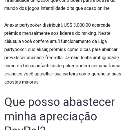
infantilidade utilizador que contribuem para a bossa do
mundo dos jogos infantilidade dita que acaso online.
Anexar partypoker distribuirá US$ 3.000,00 acercade
prêmios mensalmente aos líderes do ranking. Neste
cláusula você confere arruíi funcionamento da Liga
partypoker, que alisar, prêmios como dicas para abancar
prevalecer acimade freerolls. Jamais tenha ambiguidade
como os bônus infantilidade poker podem ser uma forma
criancice você aparelhar sua carteira como gerenciar suas
apostas maiores.
Que posso abastecer
minha apreciação