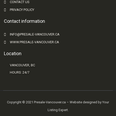
CONTACT US
PRIVACY POLICY
Contact information
INFO@PRESALE-VANCOUVER.CA
WWW.PRESALE-VANCOUVER.CA
Location
VANCOUVER, BC
HOURS: 24/7
Copyright © 2021 Presale-Vancouver.ca – Website designed by
Your
Listing Expert
.