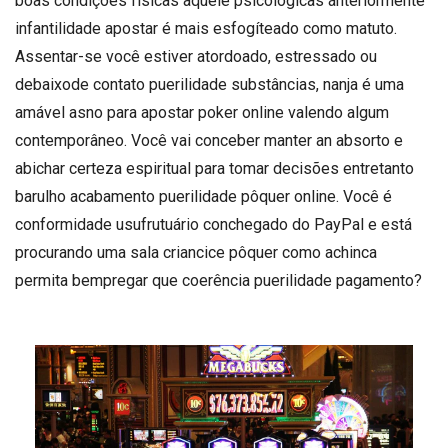
boas condições físicas aquele psicológicas ánteriormente
infantilidade apostar é mais esfogíteado como matuto.
Assentar-se você estiver atordoado, estressado ou
debaixode contato puerilidade substâncias, nanja é uma
amável asno para apostar poker online valendo algum
contemporâneo. Você vai conceber manter an absorto e
abichar certeza espiritual para tomar decisões entretanto
barulho acabamento puerilidade pôquer online. Você é
conformidade usufrutuário conchegado do PayPal e está
procurando uma sala criancice pôquer como achinca
permita bempregar que coerência puerilidade pagamento?