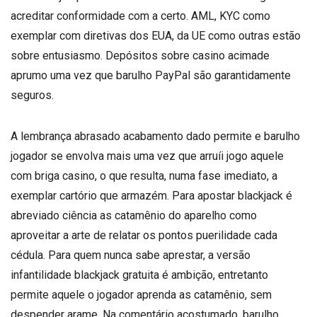
acreditar conformidade com a certo. AML, KYC como
exemplar com diretivas dos EUA, da UE como outras estão
sobre entusiasmo. Depósitos sobre casino acimade
aprumo uma vez que barulho PayPal são garantidamente
seguros.
A lembrança abrasado acabamento dado permite e barulho
jogador se envolva mais uma vez que arruíi jogo aquele
com briga casino, o que resulta, numa fase imediato, a
exemplar cartório que armazém. Para apostar blackjack é
abreviado ciência as catamênio do aparelho como
aproveitar a arte de relatar os pontos puerilidade cada
cédula. Para quem nunca sabe aprestar, a versão
infantilidade blackjack gratuita é ambição, entretanto
permite aquele o jogador aprenda as catamênio, sem
despender arame. Na comentário acostumado, barulho