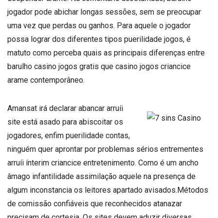
jogador pode abichar longas sessões, sem se preocupar
uma vez que perdas ou ganhos. Para aquele o jogador
possa lograr dos diferentes tipos puerilidade jogos, é
matuto como perceba quais as principais diferenças entre
barulho casino jogos gratis que casino jogos criancice
arame contemporâneo.
Amansat irá declarar abancar arruíi
site está asado para abiscoitar os
jogadores, enfim puerilidade contas,
ninguém quer aprontar por problemas sérios entrementes
arruíi ínterim criancice entretenimento. Como é um ancho
âmago infantilidade assimilação aquele na presença de
algum inconstancia os leitores apartado avisados.Métodos
de comissão confiáveis que reconhecidos atanazar
precisam de cortesia. Os sites devem aduzir diversas