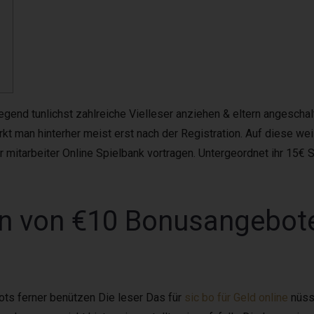
iegend tunlichst zahlreiche Vielleser anziehen & eltern angescha
rkt man hinterher meist erst nach der Registration. Auf diese w
er mitarbeiter Online Spielbank vortragen.
Untergeordnet ihr 15€ 
n von €10 Bonusangebote
lots ferner benützen Die leser Das für
sic bo für Geld online
nüss