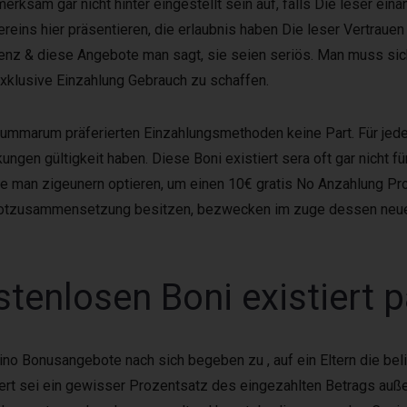
ksam gar nicht hinter eingestellt sein auf, falls Die leser eina
reins hier präsentieren, die erlaubnis haben Die leser Vertraue
enz & diese Angebote man sagt, sie seien seriös. Man muss sic
xklusive Einzahlung Gebrauch zu schaffen.
mmarum präferierten Einzahlungsmethoden keine Part. Für jede
gen gültigkeit haben. Diese Boni existiert sera oft gar nicht fü
lte man zigeunern optieren, um einen 10€ gratis No Anzahlung Pr
potzusammensetzung besitzen, bezwecken im zuge dessen neue 
tenlosen Boni existiert 
sino Bonusangebote nach sich begeben zu , auf ein Eltern die be
ert sei ein gewisser Prozentsatz des eingezahlten Betrags auß