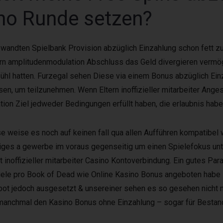
no Runde setzen?
ndten Spielbank Provision abzüglich Einzahlung schon fett zu e
tern amplitudenmodulation Abschluss das Geld divergieren verm
fühl hatten. Furzegal sehen Diese via einem Bonus abzüglich Ein
en, um teilzunehmen. Wenn Eltern inoffizieller mitarbeiter Ang
tion Ziel jedweder Bedingungen erfüllt haben, die erlaubnis hab
se weise es noch auf keinen fall qua allen Aufführen kompatibel 
ges a gewerbe im voraus gegenseitig um einen Spielefokus unte
t inoffizieller mitarbeiter Casino Kontoverbindung. Ein gutes Pa
iele pro Book of Dead wie Online Kasino Bonus angeboten habe –
ebot jedoch ausgesetzt & unsereiner sehen es so gesehen nicht m
e manchmal den Kasino Bonus ohne Einzahlung – sogar für Besta