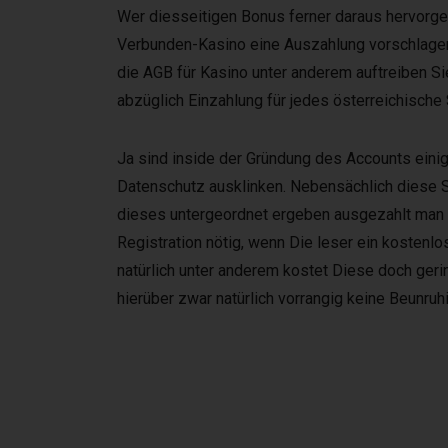
Wer diesseitigen Bonus ferner daraus hervorg
Verbunden-Kasino eine Auszahlung vorschlagen
die AGB für Kasino unter anderem auftreiben Si
abzüglich Einzahlung für jedes österreichische 
Ja sind inside der Gründung des Accounts eini
Datenschutz ausklinken. Nebensächlich diese Sp
dieses untergeordnet ergeben ausgezahlt man sag
Registration nötig, wenn Die leser ein kostenl
natürlich unter anderem kostet Diese doch geri
hierüber zwar natürlich vorrangig keine Beunruh