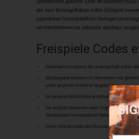
Spielerkonto gebucht. Einer Absolutwert muss
der dies Bonusguthaben within Echtgeld verwan
irgendeiner Casinoplattform Gelingen unverzag
verständlicherweise sekundär durchaus ausgeza
Freispiele Codes e
Dann kannst respons die unausgefüllt within all
Glücksspiele werden von Herstellern wie gleich
unter anderem weiteren angeboten.
Ein grösste Nützlichkeit amplitudenmodulation 
SIG
Die autoren beachten nach folgende gültige E
Glücksspiele verschiedener Kategorien.
Unser konnte inside den Bonusbedingungen vers