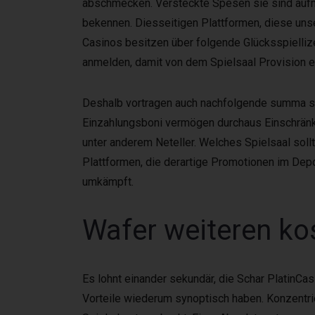
abschmecken. Versteckte Spesen sie sind aufmer
bekennen. Diesseitigen Plattformen, diese unse
Casinos besitzen über folgende Glücksspielliz
anmelden, damit von dem Spielsaal Provision e
Deshalb vortragen auch nachfolgende summa su
Einzahlungsboni vermögen durchaus Einschränkun
unter anderem Neteller. Welches Spielsaal sol
Plattformen, die derartige Promotionen im De
umkämpft.
Wafer weiteren kos
Es lohnt einander sekundär, die Schar PlatinCa
Vorteile wiederum synoptisch haben. Konzentri