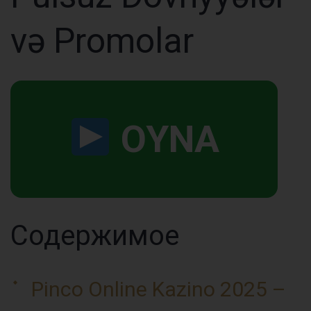
və Promolar
OYNA
Содержимое
Pinco Online Kazino 2025 –