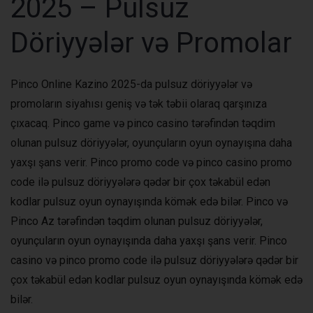
2025 – Pulsuz
Döriyyələr və Promolar
Pinco Online Kazino 2025-da pulsuz döriyyələr və
promoların siyahısı geniş və tək təbii olaraq qarşınıza
çıxacaq. Pinco game və pinco casino tərəfindən təqdim
olunan pulsuz döriyyələr, oyunçuların oyun oynayışına daha
yaxşı şans verir. Pinco promo code və pinco casino promo
code ilə pulsuz döriyyələrə qədər bir çox təkabül edən
kodlar pulsuz oyun oynayışında kömək edə bilər. Pinco və
Pinco Az tərəfindən təqdim olunan pulsuz döriyyələr,
oyunçuların oyun oynayışında daha yaxşı şans verir. Pinco
casino və pinco promo code ilə pulsuz döriyyələrə qədər bir
çox təkabül edən kodlar pulsuz oyun oynayışında kömək edə
bilər.