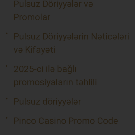
Pulsuz Döriyyələr və
Promolar
Pulsuz Döriyyələrin Nəticələri
və Kifayəti
2025-ci ilə bağlı
promosiyaların təhlili
Pulsuz döriyyələr
Pinco Casino Promo Code