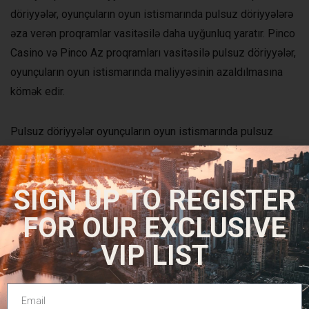
döriyyələr, oyunçuların oyun istismarında pulsuz döriyyələrə
əza verən proqramlar vasitəsilə daha uyğunluq yaratır. Pinco
Casino və Pinco Az proqramları vasitəsilə pulsuz döriyyələr,
oyunçuların oyun istismarında maliyyəsinin azaldılmasına
kömək edir.
Pulsuz döriyyələr oyunçuların oyun istismarında pulsuz
döriyyələrə əza verən proqramlar vasitəsilə daha uyğunluq
yaratır. Bu tərəfindən verilən pulsuz döriyyələr, oyunçuların
oyun istismarında pulsuz döriyyələrə əza verən proqramlar
SIGN UP TO REGISTER
vasitəsilə daha uyğunluq yaratır. Pinco Casino və Pinco Az
FOR OUR EXCLUSIVE
proqramları vasitəsilə pulsuz döriyyələr, oyunçuların oyun
VIP LIST
istismarında maliyyəsinin azaldılmasına kömək edir.
Pulsuz döriyyələr oyunçuların oyun istismarında pulsuz
döriyyələrə əza verən proqramlar vasitəsilə daha uyğunluq