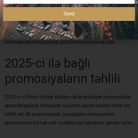
yaratır. Bu tərəfindən verilən pulsuz döriyyələr, oyunçuların
Send
oyun istismarında pulsuz döriyyələrə əza verən proqramlar
vasitəsilə daha uyğunluq yaratır. Pinco Casino və Pinco Az
proqramları vasitəsilə pulsuz döriyyələr, oyunçuların oyun
istismarında maliyyəsinin azaldılmasına kömək edir.
2025-ci ilə bağlı
promosiyaların təhlili
2025-ci il Pinco Online Kazino-da ən populyar promosiyalar
arasında pulsuz döriyyələr və pinco casino promo code-nin
təhlili var. Bu promosiyalar, oyunçuların maliyyəsinin
qorunmasına kömək edir və daha çox qazanma şansını artırır.