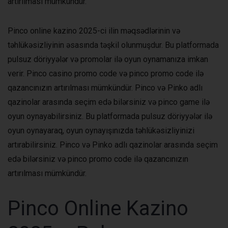
artırılması mümkündür.
Pinco online kazino 2025-ci ilin məqsədlərinin və
təhlükəsizliyinin əsasında təşkil olunmuşdur. Bu platformada
pulsuz döriyyələr və promolar ilə oyun oynamanıza imkan
verir. Pinco casino promo code və pinco promo code ilə
qazancınızın artırılması mümkündür. Pinco və Pinko adlı
qazinolar arasında seçim edə bilərsiniz və pinco game ilə
oyun oynayabilirsiniz. Bu platformada pulsuz döriyyələr ilə
oyun oynayaraq, oyun oynayışınızda təhlükəsizliyinizi
artırabilirsiniz. Pinco və Pinko adlı qazinolar arasında seçim
edə bilərsiniz və pinco promo code ilə qazancınızın
artırılması mümkündür.
Pinco Online Kazino