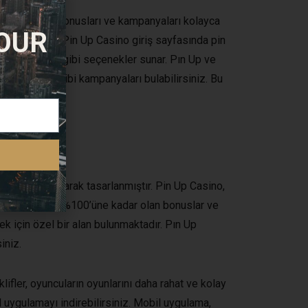
yun türlerini, bonusları ve kampanyaları kolayca
 OUR
 olanak tanır. Pin Up Casino giriş sayfasında pin
 giriş ve pinup gibi seçenekler sunar. Pın Up ve
omosyon kodu gibi kampanyaları bulabilirsiniz. Bu
lerine uygun olarak tasarlanmıştır. Pin Up Casino,
u, yatırımların %100’üne kadar olan bonuslar ve
ek için özel bir alan bulunmaktadır. Pın Up
iniz.
klifler, oyuncuların oyunlarını daha rahat ve kolay
 uygulamayı indirebilirsiniz. Mobil uygulama,