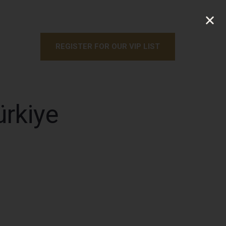
REGISTER FOR OUR VIP LIST
ürkiye