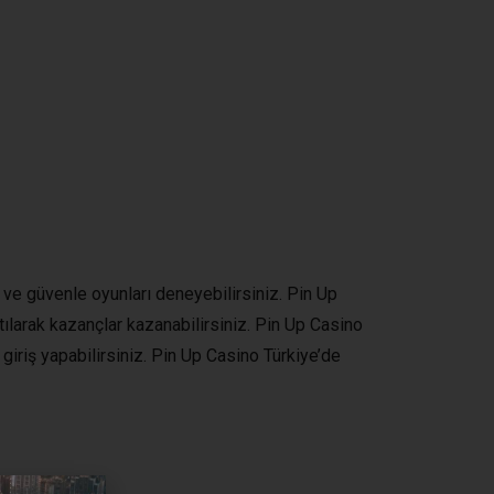
 ve güvenle oyunları deneyebilirsiniz. Pin Up
tılarak kazançlar kazanabilirsiniz. Pin Up Casino
giriş yapabilirsiniz. Pin Up Casino Türkiye’de