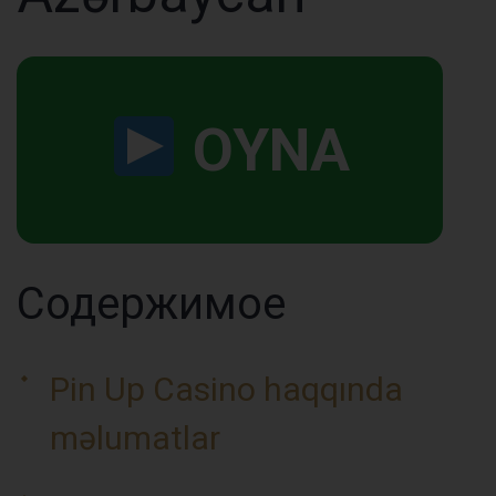
OYNA
Содержимое
Pin Up Casino haqqında
məlumatlar