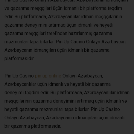
və qazanma məşqçiləri üçün idmanlı bir platforma təqdim
edir. Bu platformada, Azərbaycanlılar idman məşqçilərinin
qazanma deneyimini artırmaq üçün idmanlı və heyətli
qazanma məşqçiləri tərəfindən hazırlanmış qazanma
məzmunları tapa bilərlər. Pin Up Casino Onlayn Azərbaycan,
Azərbaycanın idmançıları üçün idmanlı bir qazanma
platformasıdır.
Pin Up Casino
pin up online
Onlayn Azərbaycan,
Azərbaycanlılar üçün idmanlı və heyətli bir qazanma
deneyimi təqdim edir. Bu platformada, Azərbaycanlılar idman
məşqçilərinin qazanma deneyimini artırmaq üçün idmanlı və
heyətli qazanma məzmunları tapa bilərlər. Pin Up Casino
Onlayn Azərbaycan, Azərbaycanın idmançıları üçün idmanlı
bir qazanma platformasıdır.