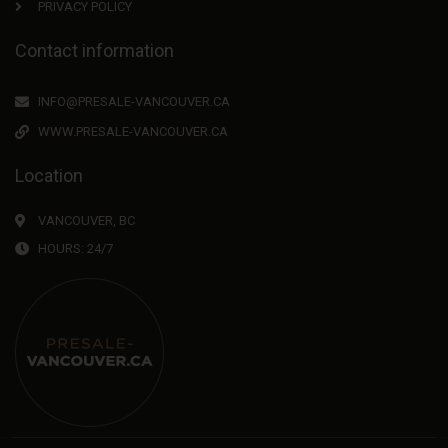
PRIVACY POLICY
Contact information
INFO@PRESALE-VANCOUVER.CA
WWW.PRESALE-VANCOUVER.CA
Location
VANCOUVER, BC
HOURS: 24/7