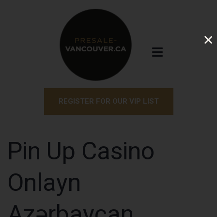
REGISTER FOR OUR VIP LIST
Pin Up Casino
Onlayn
Azərbaycan