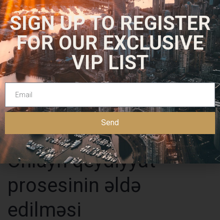
onlayn kazino seçimi ilə tanınır.
SIGN UP TO REGISTER
Pin Up Casino, Pin up, Pin-up Casino, Pin Up, Pinap və Pin
FOR OUR EXCLUSIVE
Up Casino adları ilə tanınır. Bu platforma, Azərbaycanlılar
VIP LIST
üçün məhsuldarlıq və təbii xidmətlərə malikdir. Pin Up
Casino, Azərbaycanlılar üçün uyğunlaşdırılmış məzmun və
xidmətlər ilə tanınır. Pin Up Casino giriş sayfası, qeydiyyat
prosesinin ən asan və sürətli şəkildə yerinə yetirilən
platforma deyilir. Bu, Azərbaycanlılar üçün ideal onlayn
Send
kazino seçimi ilə tanınır.
Onlayn qeydiyyat
prosesinin əldə
edilməsi