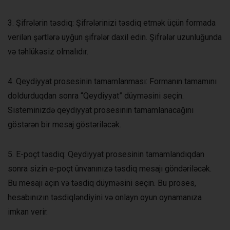
3. Şifrələrin təsdiq: Şifrələrinizi təsdiq etmək üçün formada
verilən şərtlərə uyğun şifrələr daxil edin. Şifrələr uzunluğunda
və təhlükəsiz olmalıdır.
4. Qeydiyyat prosesinin tamamlanması: Formanın tamamını
doldurduqdan sonra “Qeydiyyat” düyməsini seçin.
Sisteminizdə qeydiyyat prosesinin tamamlanacağını
göstərən bir mesaj göstəriləcək.
5. E-poçt təsdiq: Qeydiyyat prosesinin tamamlandıqdan
sonra sizin e-poçt ünvanınızə təsdiq mesajı göndəriləcək.
Bu mesajı açın və təsdiq düyməsini seçin. Bu proses,
hesabınızın təsdiqləndiyini və onlayn oyun oynamanıza
imkan verir.