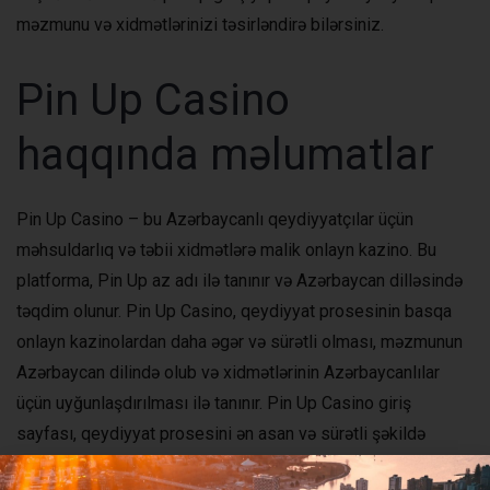
məzmunu və xidmətlərinizi təsirləndirə bilərsiniz.
Pin Up Casino
haqqında məlumatlar
Pin Up Casino – bu Azərbaycanlı qeydiyyatçılar üçün
məhsuldarlıq və təbii xidmətlərə malik onlayn kazino. Bu
platforma, Pin Up az adı ilə tanınır və Azərbaycan dilləsində
təqdim olunur. Pin Up Casino, qeydiyyat prosesinin basqa
onlayn kazinolardan daha əgər və sürətli olması, məzmunun
Azərbaycan dilində olub və xidmətlərinin Azərbaycanlılar
üçün uyğunlaşdırılması ilə tanınır. Pin Up Casino giriş
sayfası, qeydiyyat prosesini ən asan və sürətli şəkildə
yerinə yetirir. Bu, Azərbaycanlı qeydiyyatçılar üçün ideal