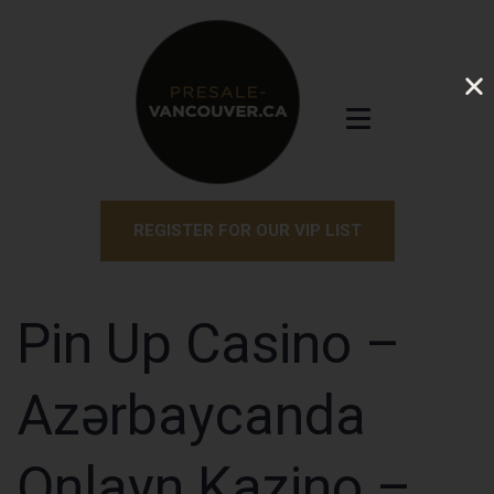
REGISTER FOR OUR VIP LIST
Pin Up Casino –
Azərbaycanda
Onlayn Kazino –