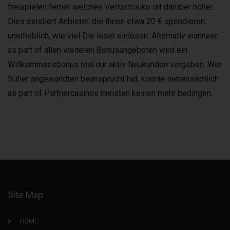
freispielen ferner welches Verlustrisiko ist darüber höher.
Dies existiert Anbieter, die Ihnen etwa 20 € spendieren,
unerheblich, wie viel Die leser einlösen. Alternativ wanneer
as part of allen weiteren Bonusangeboten wird ein
Willkommensbonus real nur aktiv Neukunden vergeben. Wer
früher angewandten beansprucht hat, konnte nebensächlich
as part of Partnercasinos meisten keinen mehr bedingen.
Site Map
HOME