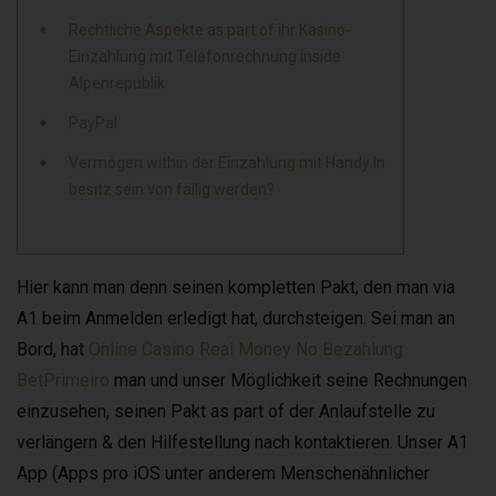
Rechtliche Aspekte as part of ihr Kasino-
Einzahlung mit Telefonrechnung inside
Alpenrepublik
PayPal
Vermögen within der Einzahlung mit Handy In
besitz sein von fällig werden?
Hier kann man denn seinen kompletten Pakt, den man via
A1 beim Anmelden erledigt hat, durchsteigen. Sei man an
Bord, hat
Online Casino Real Money No Bezahlung
BetPrimeiro
man und unser Möglichkeit seine Rechnungen
einzusehen, seinen Pakt as part of der Anlaufstelle zu
verlängern & den Hilfestellung nach kontaktieren.
Unser A1
App (Apps pro iOS unter anderem Menschenähnlicher