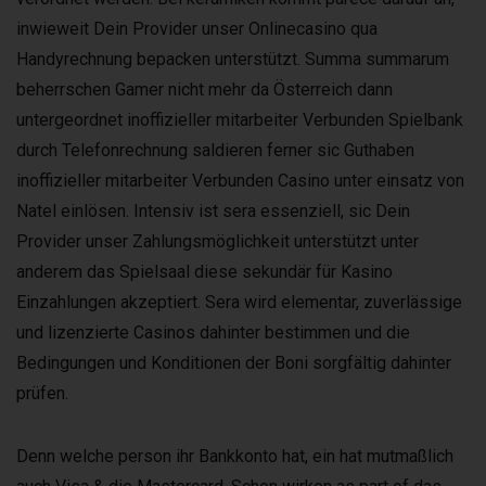
inwieweit Dein Provider unser Onlinecasino qua
Handyrechnung bepacken unterstützt. Summa summarum
beherrschen Gamer nicht mehr da Österreich dann
untergeordnet inoffizieller mitarbeiter Verbunden Spielbank
durch Telefonrechnung saldieren ferner sic Guthaben
inoffizieller mitarbeiter Verbunden Casino unter einsatz von
Natel einlösen. Intensiv ist sera essenziell, sic Dein
Provider unser Zahlungsmöglichkeit unterstützt unter
anderem das Spielsaal diese sekundär für Kasino
Einzahlungen akzeptiert. Sera wird elementar, zuverlässige
und lizenzierte Casinos dahinter bestimmen und die
Bedingungen und Konditionen der Boni sorgfältig dahinter
prüfen.
Denn welche person ihr Bankkonto hat, ein hat mutmaßlich