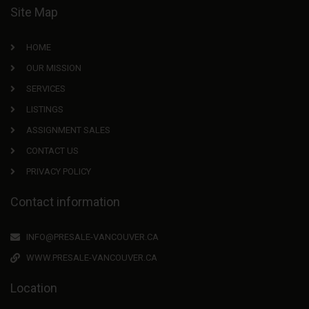
Site Map
HOME
OUR MISSION
SERVICES
LISTINGS
ASSIGNMENT SALES
CONTACT US
PRIVACY POLICY
Contact information
INFO@PRESALE-VANCOUVER.CA
WWW.PRESALE-VANCOUVER.CA
Location