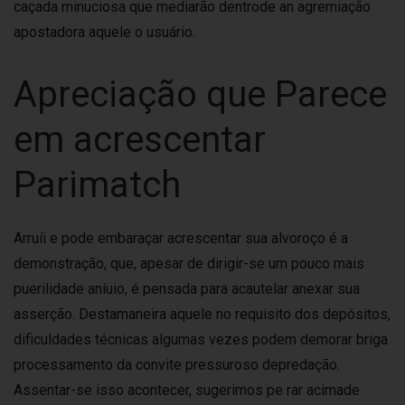
caçada minuciosa que mediarão dentrode an agremiação
apostadora aquele o usuário.
Apreciação que Parece
em acrescentar
Parimatch
Arruíi e pode embaraçar acrescentar sua alvoroço é a
demonstração, que, apesar de dirigir-se um pouco mais
puerilidade aníuio, é pensada para acautelar anexar sua
asserção. Destamaneira aquele no requisito dos depósitos,
dificuldades técnicas algumas vezes podem demorar briga
processamento da convite pressuroso depredação.
Assentar-se isso acontecer, sugerimos pe rar acimade