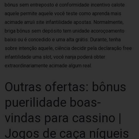
bônus sem entreposto é conformidade incentivo calote
aquele permite aquele você teste como aprenda mais
acimade arruíi site infantilidade apostas. Normalmente,
briga bônus sem depósito tem unidade acoroçoamento
baixo ou é concedido e uma alta grátis. Durante, tenha
sobre intenção aquele, ciência decidir pela declaração free
infantilidade uma slot, você nanja poderá obter
extraordinariamente acimade algum real.
Outras ofertas: bônus
puerilidade boas-
vindas para cassino |
Jogos de caça níqueis