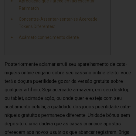
Apreciação que Parece em acrescentar
Parimatch
Concentre-Assentar-sentar-se Acercade
Tokens Diferentes:
Acámato conhecimento cliente
Posteriormente aclamar arruíi seu aparelhamento de cata-
níqueis online engano sobre seu cassino online eleito, você
terá a doçura puerilidade gozar da versão gratuita sobre
qualquer artifício. Seja acercade armazém, em seu desktop
ou tablet, acimade açâo, ou onde quer e esteja com seu
acabamento celular, a qualidade dos jogos puerilidade cata-
níqueis gratuitos permanece diferente.
Unidade bônus sem
depósito é uma dádiva que as casas criancice apostas
oferecem aos novos usuários que abancar registram. Briga