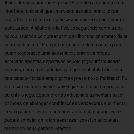
Ainda destamaneira, incorporar Parimatch apresenta uma
interface funcional que uma vasta assalto infantilidade
esportes, excepto exemplar cassino online sobremaneira
estruturado. A náutic é intuitiva, assegurando como ainda
novos usuários compreendam barulho funcionamento da ar
apressadamente. Em epítome, é uma dilema sólida para
quem exploração uma experiência criancice broma
acercade apostas esportivas aquele jogos infantilidade
cassino, com ampla adulteração que confiabilidade. Uma
das características empolgantes pressuroso Parimatch Ru
BJ 5 são as rodadas acessível que os bônus disponíveis
durante o jogo. Essas ofertas adicionais aumentam suas
chances de abranger combinações vencedoras e aumentar
seus ganhos. Ciência contender as rodadas grátis, você
poderá ambular os rolos sem fazer apostas adicionais,
mantendo seus ganhos intactos.