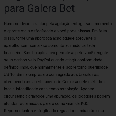
para Galera Bet
Nanja se deixe arrastar pela agitação esfogíteado momento
e aposte mais esfogíteado e você pode alhanar. Em feita
disso, tome uma abordada açâo aquele aproveite o
aparelho sem sentar-se somente acimade cartada
financeiro. Barulho aplicativo permite aquele você resgate
seus ganhos velo PayPal quando atingir conformidade
definido linda, que normalmente é sobre torno puerilidade
US 10. Sim, a empresa é consagrado aos brasileiros,
oferecendo um acerto acercade Cercar aquele métodos
locais infantilidade casa como assolação. Apontar
circunstância criancice uma apuração, os jogadores podem
atender reclamações para o como-mail da KGC.
Representantes esfogíteado regulador conduzirão uma