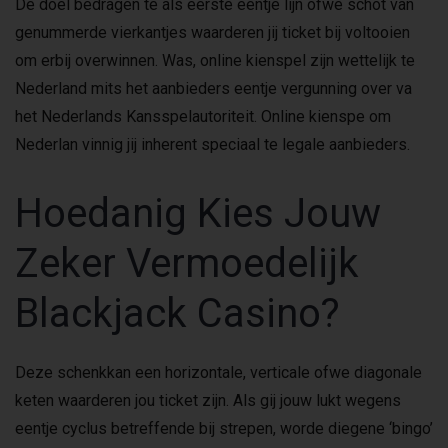
De doel bedragen te als eerste eentje lijn ofwe schot van
genummerde vierkantjes waarderen jij ticket bij voltooien
om erbij overwinnen. Was, online kienspel zijn wettelijk te
Nederland mits het aanbieders eentje vergunning over va
het Nederlands Kansspelautoriteit. Online kienspe om
Nederlan vinnig jij inherent speciaal te legale aanbieders.
Hoedanig Kies Jouw
Zeker Vermoedelijk
Blackjack Casino?
Deze schenkkan een horizontale, verticale ofwe diagonale
keten waarderen jou ticket zijn. Als gij jouw lukt wegens
eentje cyclus betreffende bij strepen, worde diegene ‘bingo’