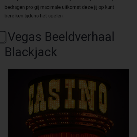
bedragen pro gij maximale uitkomst deze jij op kunt
bereiken tijdens het spelen.
⃣ Vegas Beeldverhaal
Blackjack