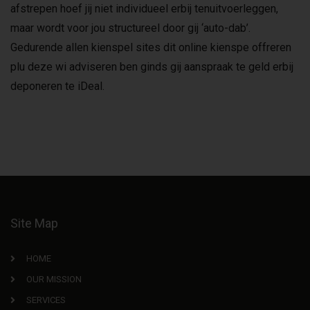
afstrepen hoef jij niet individueel erbij tenuitvoerleggen,
maar wordt voor jou structureel door gij ‘auto-dab’.
Gedurende allen kienspel sites dit online kienspe offreren
plu deze wi adviseren ben ginds gij aanspraak te geld erbij
deponeren te iDeal.
Site Map
HOME
OUR MISSION
SERVICES