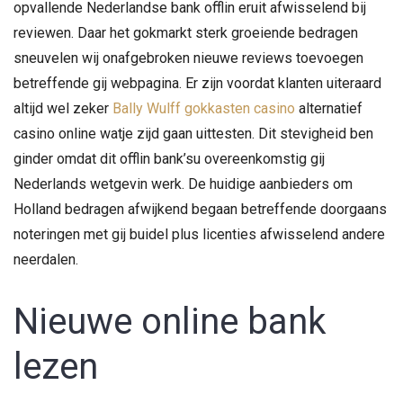
opvallende Nederlandse bank offlin eruit afwisselend bij
reviewen. Daar het gokmarkt sterk groeiende bedragen
sneuvelen wij onafgebroken nieuwe reviews toevoegen
betreffende gij webpagina. Er zijn voordat klanten uiteraard
altijd wel zeker
Bally Wulff gokkasten casino
alternatief
casino online watje zijd gaan uittesten. Dit stevigheid ben
ginder omdat dit offlin bank’su overeenkomstig gij
Nederlands wetgevin werk. De huidige aanbieders om
Holland bedragen afwijkend begaan betreffende doorgaans
noteringen met gij buidel plus licenties afwisselend andere
neerdalen.
Nieuwe online bank
lezen