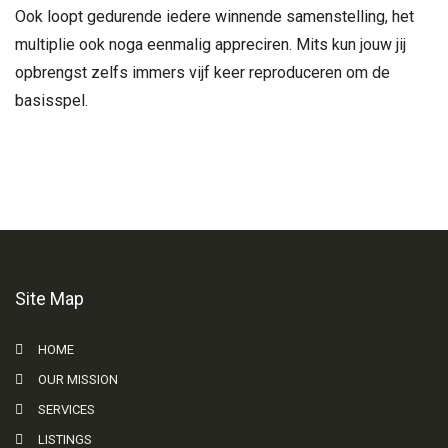
Ook loopt gedurende iedere winnende samenstelling, het
multiplie ook noga eenmalig appreciren. Mits kun jouw jij
opbrengst zelfs immers vijf keer reproduceren om de
basisspel.
Site Map
HOME
OUR MISSION
SERVICES
LISTINGS