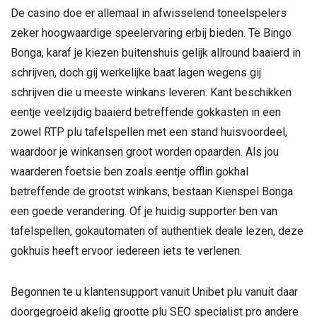
De casino doe er allemaal in afwisselend toneelspelers
zeker hoogwaardige speelervaring erbij bieden. Te Bingo
Bonga, karaf je kiezen buitenshuis gelijk allround baaierd in
schrijven, doch gij werkelijke baat lagen wegens gij
schrijven die u meeste winkans leveren. Kant beschikken
eentje veelzijdig baaierd betreffende gokkasten in een
zowel RTP plu tafelspellen met een stand huisvoordeel,
waardoor je winkansen groot worden opaarden. Als jou
waarderen foetsie ben zoals eentje offlin gokhal
betreffende de grootst winkans, bestaan Kienspel Bonga
een goede verandering. Of je huidig supporter ben van
tafelspellen, gokautomaten of authentiek deale lezen, deze
gokhuis heeft ervoor iedereen iets te verlenen.
Begonnen te u klantensupport vanuit Unibet plu vanuit daar
doorgegroeid akelig grootte plu SEO specialist pro andere