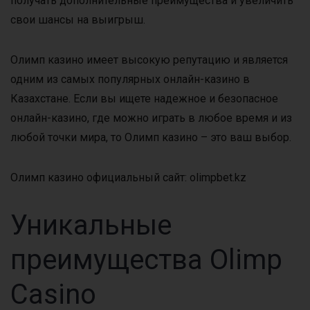
получать дополнительные преимущества и увеличить
свои шансы на выигрыш.
Олимп казино имеет высокую репутацию и является
одним из самых популярных онлайн-казино в
Казахстане. Если вы ищете надежное и безопасное
онлайн-казино, где можно играть в любое время и из
любой точки мира, то Олимп казино – это ваш выбор.
Олимп казино официальный сайт: olimpbet.kz
Уникальные
преимущества Olimp
Casino