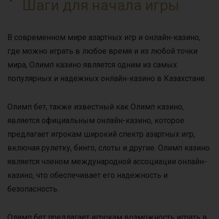
Шаги для начала игры
В современном мире азартных игр и онлайн-казино,
где можно играть в любое время и из любой точки
мира, Олимп казино является одним из самых
популярных и надежных онлайн-казино в Казахстане.
Олимп бет, также известный как Олимп казино,
является официальным онлайн-казино, которое
предлагает игрокам широкий спектр азартных игр,
включая рулетку, бинго, слоты и другие. Олимп казино
является членом международной ассоциации онлайн-
казино, что обеспечивает его надежность и
безопасность.
Олимп бет предлагает игрокам возможность играть в