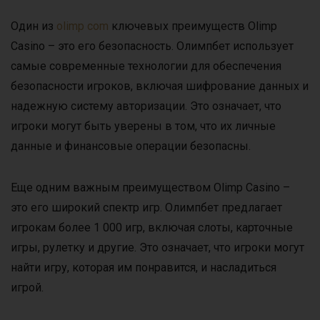
Один из
olimp com
ключевых преимуществ Olimp
Casino – это его безопасность. Олимпбет использует
самые современные технологии для обеспечения
безопасности игроков, включая шифрование данных и
надежную систему авторизации. Это означает, что
игроки могут быть уверены в том, что их личные
данные и финансовые операции безопасны.
Еще одним важным преимуществом Olimp Casino –
это его широкий спектр игр. Олимпбет предлагает
игрокам более 1 000 игр, включая слоты, карточные
игры, рулетку и другие. Это означает, что игроки могут
найти игру, которая им понравится, и насладиться
игрой.