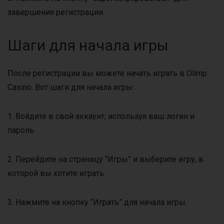
завершения регистрации.
Шаги для начала игры
После регистрации вы можете начать играть в Olimp
Casino. Вот шаги для начала игры:
1. Войдите в свой аккаунт, используя ваш логин и
пароль.
2. Перейдите на страницу “Игры” и выберите игру, в
которой вы хотите играть.
3. Нажмите на кнопку “Играть” для начала игры.