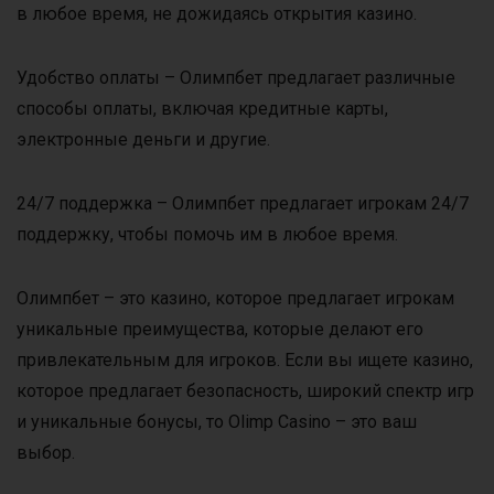
в любое время, не дожидаясь открытия казино.
Удобство оплаты – Олимпбет предлагает различные
способы оплаты, включая кредитные карты,
электронные деньги и другие.
24/7 поддержка – Олимпбет предлагает игрокам 24/7
поддержку, чтобы помочь им в любое время.
Олимпбет – это казино, которое предлагает игрокам
уникальные преимущества, которые делают его
привлекательным для игроков. Если вы ищете казино,
которое предлагает безопасность, широкий спектр игр
и уникальные бонусы, то Olimp Casino – это ваш
выбор.