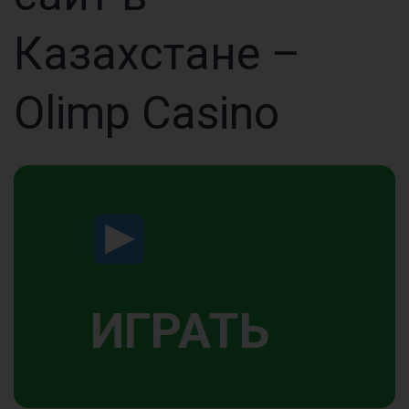
Казахстане –
Olimp Casino
ИГРАТЬ