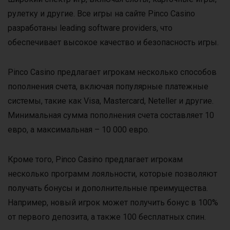
рулетку и другие. Все игры на сайте Pinco Casino
разработаны leading software providers, что
обеспечивает высокое качество и безопасность игры.
Pinco Casino предлагает игрокам несколько способов
пополнения счета, включая популярные платежные
системы, такие как Visa, Mastercard, Neteller и другие.
Минимальная сумма пополнения счета составляет 10
евро, а максимальная – 10 000 евро.
Кроме того, Pinco Casino предлагает игрокам
несколько программ лояльности, которые позволяют
получать бонусы и дополнительные преимущества.
Например, новый игрок может получить бонус в 100%
от первого депозита, а также 100 бесплатных спин.