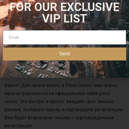
Так что, если вы ищете лучшего казино, где вы можете
FOR OUR EXCLUSIVE
играть и иметь реальные шансы выиграть большие
VIP LIST
суммы денег, то Pinco Casino – это ваш выбор.
Как начать играть в
Pinco Casino
Send
Шаг 1: Регистрация
Важно! Для начала играть в Pinco Casino вам нужно
зарегистрироваться на официальном сайте pinco
casino. Это быстро и просто: введите свои личные
данные, выберите пароль и подтвердите регистрацию.
Вам будет отправлено письмо с подтверждением
регистрации.