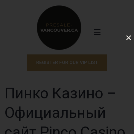
REGISTER FOR OUR VIP LIST
Пинко Казино –
Официальный
сайт Pinco Casino