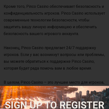
Кроме того, Pinco Casino обеспечивает безопасность и
конфиденциальность игроков. Pinco Casino использует
современные технологии безопасности, чтобы
защитить вашу личную информацию и обеспечить
безопасность вашего игрового аккаунта.
Наконец, Pinco Casino предлагает 24/7 поддержку
игроков. Если у вас возникнут вопросы или проблемы,
вы можете обратиться к поддержке Pinco Casino,
которая будет рада помочь вам в любое время.
В целом, Pinco Casino – это лучшее место для игроков,
которые ищут реальные возможности выиграть и
иметь лучший игровой опыт.
SIGN UP TO REGISTER