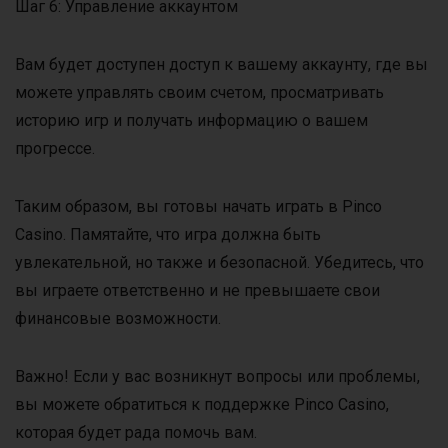
Шаг 6: Управление аккаунтом
Вам будет доступен доступ к вашему аккаунту, где вы
можете управлять своим счетом, просматривать
историю игр и получать информацию о вашем
прогрессе.
Таким образом, вы готовы начать играть в Pinco
Casino. Памятайте, что игра должна быть
увлекательной, но также и безопасной. Убедитесь, что
вы играете ответственно и не превышаете свои
финансовые возможности.
Важно! Если у вас возникнут вопросы или проблемы,
вы можете обратиться к поддержке Pinco Casino,
которая будет рада помочь вам.