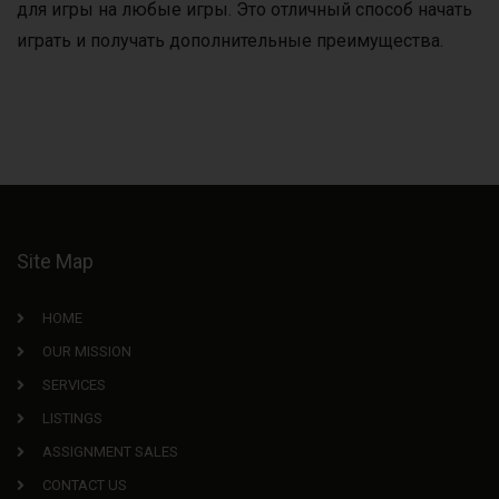
для игры на любые игры. Это отличный способ начать
играть и получать дополнительные преимущества.
Site Map
HOME
OUR MISSION
SERVICES
LISTINGS
ASSIGNMENT SALES
CONTACT US