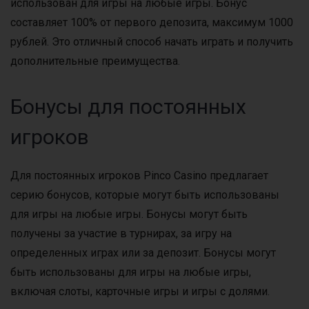
использован для игры на любые игры. Бонус
составляет 100% от первого депозита, максимум 1000
рублей. Это отличный способ начать играть и получить
дополнительные преимущества.
Бонусы для постоянных
игроков
Для постоянных игроков Pinco Casino предлагает
серию бонусов, которые могут быть использованы
для игры на любые игры. Бонусы могут быть
получены за участие в турнирах, за игру на
определенных играх или за депозит. Бонусы могут
быть использованы для игры на любые игры,
включая слоты, карточные игры и игры с долями.