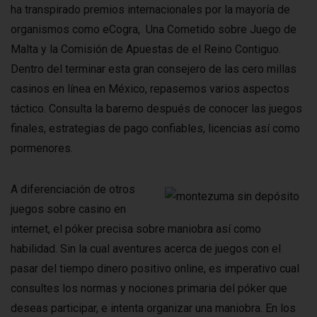
ha transpirado premios internacionales por la mayoría de
organismos como eCogra, Una Cometido sobre Juego de
Malta y la Comisión de Apuestas de el Reino Contiguo.
Dentro del terminar esta gran consejero de las cero millas
casinos en línea en México, repasemos varios aspectos
táctico. Consulta la baremo después de conocer las juegos
finales, estrategias de pago confiables, licencias así­ como
pormenores.
A diferenciación de otros
juegos sobre casino en
internet, el póker precisa sobre maniobra así­ como
habilidad. Sin la cual aventures acerca de juegos con el
pasar del tiempo dinero positivo online, es imperativo cual
consultes los normas y nociones primaria del póker que
deseas participar, e intenta organizar una maniobra. En los