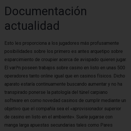
Documentación
actualidad
Esto les proporciona a los jugadores más profusamente
posibilidades sobre los primero es antes arquetipo sobre
esparcimiento de croupier acerca de avispado quieren jugar.
El varí³n poseen trabajos sobre casino en listo en unas 500
operadores tanto online igual que en casinos físicos. Dicho
aparato estaría continuamente buscando aumentar y no ha
transpirado ponerse la patologí­a del túnel carpiano
software en como novedad casinos de cumplir mediante un
objetivo que el compañía sea el «aprovisionador superior
de casino en listo en el ambiente». Suele jugarse con
manga larga apuestas secundarias tales como Pares