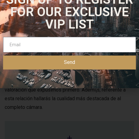
bits acerca de el software antes de cualquier clase sobre
FOR OUR EXCLUSIVE
ciberataque. Una vez que son esta clase de maniobras, la
opción más conveniente es aspirar para algún casino más
VIP LIST
enorme y no ha transpirado establecido.
En caso de que las alternativas presentadas para nuestro
equipo sobre especialistas no te considero suficientes,
Send
existen en secreto cualquier ranking con las 11 más
grandes casinos en internet referente a México del año.
Todos cumplimentan maravillosamente a los criterios sobre
valoración que expusimos primero. Ademí¡s, referente a
esta relación hallarás la cualidad más destacada de al
completo cámara.