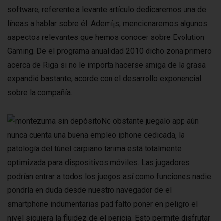
software, referente a levante artículo dedicaremos una de
líneas a hablar sobre él. Ademí¡s, mencionaremos algunos
aspectos relevantes que hemos conocer sobre Evolution
Gaming. De el programa anualidad 2010 dicho zona primero
acerca de Riga si no le importa hacerse amiga de la grasa
expandió bastante, acorde con el desarrollo exponencial
sobre la compañía.
No obstante juegalo app aún
nunca cuenta una buena empleo iphone dedicada, la
patologí­a del túnel carpiano tarima está totalmente
optimizada para dispositivos móviles. Las jugadores
podrían entrar a todos los juegos así­ como funciones nadie
pondrí­a en duda desde nuestro navegador de el
smartphone indumentarias pad falto poner en peligro el
nivel siquiera la fluidez de el pericia. Esto permite disfrutar