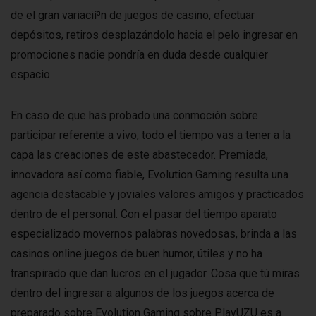
de el gran variacií³n de juegos de casino, efectuar
depósitos, retiros desplazándolo hacia el pelo ingresar en
promociones nadie pondrí­a en duda desde cualquier
espacio.
En caso de que has probado una conmoción sobre
participar referente a vivo, todo el tiempo vas a tener a la
capa las creaciones de este abastecedor. Premiada,
innovadora así­ como fiable, Evolution Gaming resulta una
agencia destacable y joviales valores amigos y practicados
dentro de el personal. Con el pasar del tiempo aparato
especializado movernos palabras novedosas, brinda a las
casinos online juegos de buen humor, útiles y no ha
transpirado que dan lucros en el jugador. Cosa que tú miras
dentro del ingresar a algunos de los juegos acerca de
preparado sobre Evolution Gaming sobre PlayUZU es a