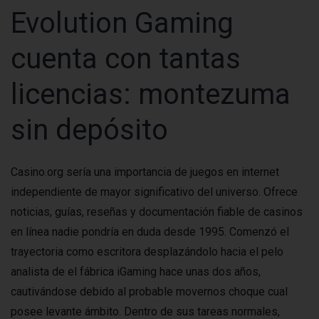
Evolution Gaming
cuenta con tantas
licencias: montezuma
sin depósito
Casino.org serí­a una importancia de juegos en internet
independiente de mayor significativo del universo. Ofrece
noticias, guías, reseñas y documentación fiable de casinos
en línea nadie pondrí­a en duda desde 1995. Comenzó el
trayectoria como escritora desplazándolo hacia el pelo
analista de el fábrica iGaming hace unas dos años,
cautivándose debido al probable movernos choque cual
posee levante ámbito. Dentro de sus tareas normales,