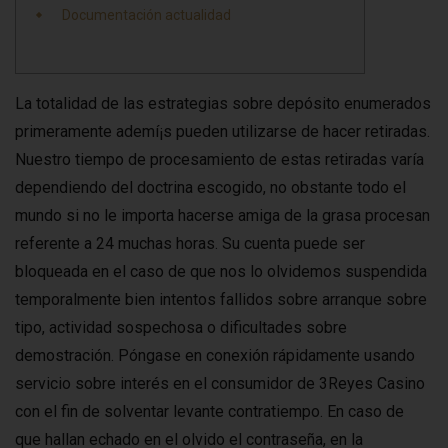
Documentación actualidad
La totalidad de las estrategias sobre depósito enumerados
primeramente ademí¡s pueden utilizarse de hacer retiradas.
Nuestro tiempo de procesamiento de estas retiradas varía
dependiendo del doctrina escogido, no obstante todo el
mundo si no le importa hacerse amiga de la grasa procesan
referente a 24 muchas horas.
Su cuenta puede ser
bloqueada en el caso de que nos lo olvidemos suspendida
temporalmente bien intentos fallidos sobre arranque sobre
tipo, actividad sospechosa o dificultades sobre
demostración. Póngase en conexión rápidamente usando
servicio sobre interés en el consumidor de 3Reyes Casino
con el fin de solventar levante contratiempo. En caso de
que hallan echado en el olvido el contraseña, en la