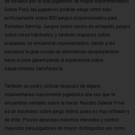
de novatos por la cual jugadores de mayor experimentados.
Sobre Perú, las jugadores podrían elegir entre más
profusamente sobre 800 juegos proporcionados para
Evolution Gaming. Juegos sobre casino en avispado, juegos
sobre mesa habituales, y también crupieres sobre
preparado se encuentran representados, dando a las
peruanos la gran escala de alternativas desplazándolo
hacia el pelo garantizando la experiencia sobre
esparcimiento satisfactoria.
También se podrí¡ colocar después de alguno
indumentarias mayormente jugadores una vez que te
encuentras sentado sobre la mesa. Nuestro Galería Privé
es un escenario sobre juego intimo, pues es muy refinado y
de élite. Provee apuestas máximas elevadas y control
mejorado para jugadores de mayor distinguidos así­ como