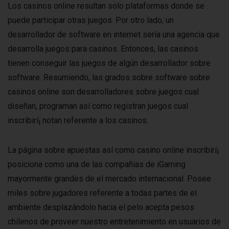
Los casinos online resultan solo plataformas donde se
puede participar otras juegos. Por otro lado, un
desarrollador de software en internet serí­a una agencia que
desarrolla juegos para casinos. Entonces, las casinos
tienen conseguir las juegos de algún desarrollador sobre
software. Resumiendo, las grados sobre software sobre
casinos online son desarrolladores sobre juegos cual
diseñan, programan así­ como registran juegos cual
inscribirí¡ notan referente a los casinos.
La página sobre apuestas así­ como casino online inscribirí¡
posiciona como una de las compañias de iGaming
mayormente grandes de el mercado internacional. Posee
miles sobre jugadores referente a todas partes de el
ambiente desplazándolo hacia el pelo acepta pesos
chilenos de proveer nuestro entretenimiento en usuarios de