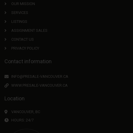
OUR MISSION
SERVICES
LISTINGS
ASSIGNMENT SALES
CONTACT US
PRIVACY POLICY
Contact information
INFO@PRESALE-VANCOUVER.CA
WWW.PRESALE-VANCOUVER.CA
Location
VANCOUVER, BC
HOURS: 24/7