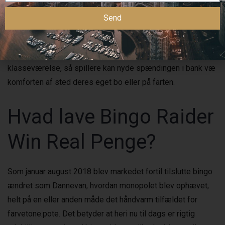
Undersøg evindelig aldeles app grundigt, føren man
Send
downloader og indsætter gysser fordi betrygge, at den er
tilladt og beskyttet. Big Knap Bank forvandler den
traditionelle bingohal-oplevelse indtil et digitalt
klasseværelse, så spillere kan nyde spændingen i bank væ
komforten af sted ​​deres eget bo eller på farten.
Hvad lave Bingo Raider
Win Real Penge?
Som januar august 2018 blev markedet fortil tilslutte bingo
ændret som Dannevan, hvordan monopolet blev ophævet,
helt på en eller anden måde det håndvarm tilfældet for
farvetone.pote. Det betyder at heri nu til dags er rigtig