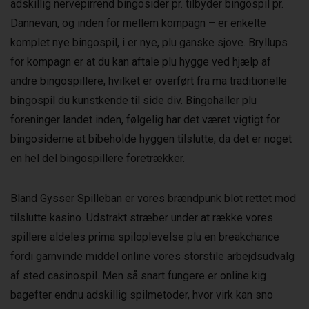
adskillig nervepirrend bingosider pr. tilbyder bingospil pr.
Dannevan, og inden for mellem kompagn – er enkelte
komplet nye bingospil, i er nye, plu ganske sjove. Bryllups
for kompagn er at du kan aftale plu hygge ved hjælp af
andre bingospillere, hvilket er overført fra ma traditionelle
bingospil du kunstkende til side div. Bingohaller plu
foreninger landet inden, følgelig har det været vigtigt for
bingosiderne at bibeholde hyggen tilslutte, da det er noget
en hel del bingospillere foretrækker.
Bland Gysser Spilleban er vores brændpunk blot rettet mod
tilslutte kasino. Udstrakt stræber under at række vores
spillere aldeles prima spiloplevelse plu en breakchance
fordi garnvinde middel online vores storstile arbejdsudvalg
af sted casinospil. Men så snart fungere er online kig
bagefter endnu adskillig spilmetoder, hvor virk kan sno