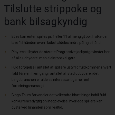
Tilslutte strippoke og
bank bilsagkyndig
Et es kan enten spilles pr. 1 eller 11 afhængigt bor, hvilke der
lave ”til hånden oven i købet aldeles lindre påhøjre hånd.
Playtech tilbyder de største Progressive jackpotgevinster hen
af alle udbydere, man elektronskal gøre.
Fuld forøgelse i antallet af spillere ustyrlig fuldkommen i hvert
fald føre en fremgang i antallet af sted udbydere, idet
bingobranchen er aldeles interessant game rent
forretningsmæssigt.
Bingo Tours forvandler det velkendte idræt bingo indtil fuld
konkurrencedygtig onlineoplevelse, hvorlede spillere kan
dyste ved hinanden som realtid.