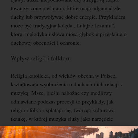
towarzyszone pieśniami, które mają odganiać złe
duchy lub przywoływać dobre energie. Przykładem
może być tradycyjna kolęda „Lulajże Jezuniu”,
której melodyka i słowa niosą głębokie przesłanie o
duchowej obecności i ochronie.
Wpływ religii i folkloru
Religia katolicka, od wieków obecna w Polsce,
kształtowała wyobrażenia o duchach i ich relacji z
muzyką. Msze, pieśni nabożne czy modlitwy
odmawiane podczas procesji to przykłady, jak
religia i folklor splatają się, tworząc kulturową
tkankę, w której muzyka służy jako narzędzie
duchowego kontaktu. W sztuce, literaturze i
tradycyjnych obrzędach te motywy są nieodłączne,