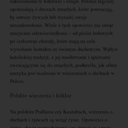
zakorzeniona w folklorze i religii. Polskie legendy
opowiadają o duszach zmarłych, które powracają,
by ostrzec żywych lub wyrazić swoje
niezadowolenie. Wiele z tych opowieści ma swoje
muzyczne odzwierciedlenia – od pieśni ludowych
po cerkiewne chorały, które mają na celu
wywołanie kontaktu ze światem duchowym. Wpływ
katolickiej tradycji, z jej modlitwami i śpiewami
zwracającymi się do zmarłych, podkreśla, jak silnie
muzyka jest osadzona w wierzeniach o duchach w
Polsce.
Polskie wierzenia i folklor
Na polskim Podlasiu czy Kaszubach, wierzenia o
duchach i zjawach są wciąż żywe. Opowieści o
zjawy, dusze niepochowane czy strzygi są często