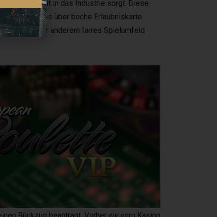
auenswürdigkeit in das Industrie sorgt. Diese
bunden Casinos über boche Erlaubniskarte.
r sicheres unter anderem faires Spielumfeld
einen Rückzug beantragt. Vorher wir vom Kasino