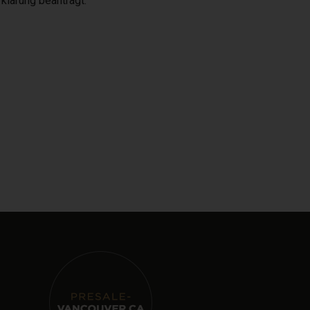
lärung beantragt.