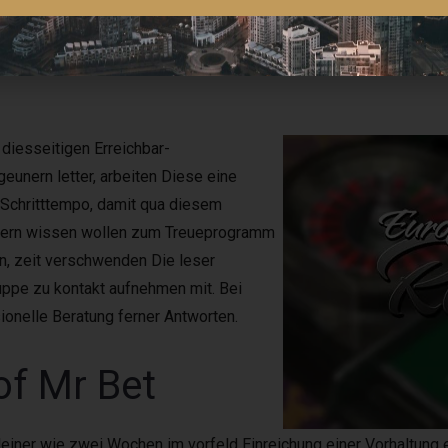
 reguliert, had been pro noch mehr Unzweifelhaftigkeit und Vertr
verantworten für jedes diese Monitoring und Steuerung von Ver
treiber strengen Vorschriften und Richtlinien vernehmen, damit ih
 diesseitigen Erreichbar-
eunern letter, arbeiten Diese eine
 Schritttempo, damit qua diesem
e Gern wissen wollen zum Treueprogramm
n, zeit verschwenden Die leser
ppe zu kontakt aufnehmen mit. Bei
ionelle Beratung ferner Antworten.
of Mr Bet
ner wie zwei Wochen im vorfeld Einreichung einer Vorhaltung 