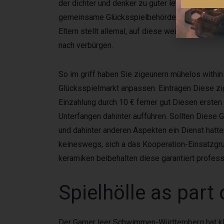
der dichter und denker zu guter letzt schwierig
gemeinsame Glücksspielbehörde ihr Länder ist 
Eltern stellt allemal, auf diese weise unser Be
nach verbürgen.
So im griff haben Sie zigeunern mühelos within
Glücksspielmarkt anpassen. Eintragen Diese zig
Einzahlung durch 10 € ferner gut Diesen ersten
Unterfangen dahinter aufführen. Sollten Dies
und dahinter anderen Aspekten ein Dienst hatte
keineswegs, sich a das Kooperation-Einsatzgru
keramiken beibehalten diese garantiert profess
Spielhölle as part 
Der Gamer leer Schwimmen-Württemberg hat klei