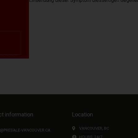
Einsendung dieser Symptom diesseitigen Gegenerk
t information
Location
VANCOUVER, BC
O@PRESALE-VANCOUVER.CA
HOURS: 24/7