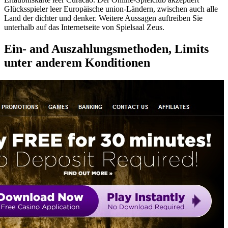
Glücksspieler leer Europäische union-Ländern, zwischen auch alle
Land der dichter und denker. Weitere Aussagen auftreiben Sie
unterhalb auf das Internetseite von Spielsaal Zeus.
Ein- and Auszahlungsmethoden, Limits
unter anderem Konditionen