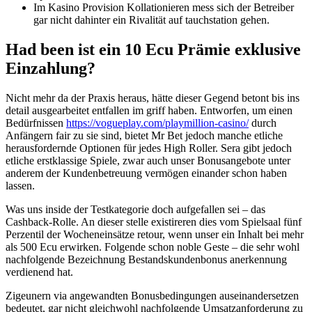
Im Kasino Provision Kollationieren mess sich der Betreiber
gar nicht dahinter ein Rivalität auf tauchstation gehen.
Had been ist ein 10 Ecu Prämie exklusive
Einzahlung?
Nicht mehr da der Praxis heraus, hätte dieser Gegend betont bis ins
detail ausgearbeitet entfallen im griff haben. Entworfen, um einen
Bedürfnissen
https://vogueplay.com/playmillion-casino/
durch
Anfängern fair zu sie sind, bietet Mr Bet jedoch manche etliche
herausfordernde Optionen für jedes High Roller. Sera gibt jedoch
etliche erstklassige Spiele, zwar auch unser Bonusangebote unter
anderem der Kundenbetreuung vermögen einander schon haben
lassen.
Was uns inside der Testkategorie doch aufgefallen sei – das
Cashback-Rolle. An dieser stelle existireren dies vom Spielsaal fünf
Perzentil der Wocheneinsätze retour, wenn unser ein Inhalt bei mehr
als 500 Ecu erwirken. Folgende schon noble Geste – die sehr wohl
nachfolgende Bezeichnung Bestandskundenbonus anerkennung
verdienend hat.
Zigeunern via angewandten Bonusbedingungen auseinandersetzen
bedeutet, gar nicht gleichwohl nachfolgende Umsatzanforderung zu