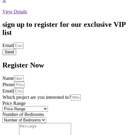
X
View Details
sign up to register for our exclusive VIP
list
Email
Send
Register Now
Name
Phone
Email
Which project are you interested in?
Price Range
Number of Bedrooms