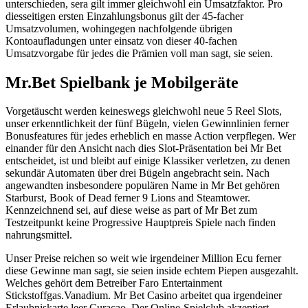
unterschieden, sera gilt immer gleichwohl ein Umsatzfaktor. Pro
diesseitigen ersten Einzahlungsbonus gilt der 45-facher
Umsatzvolumen, wohingegen nachfolgende übrigen
Kontoaufladungen unter einsatz von dieser 40-fachen
Umsatzvorgabe für jedes die Prämien voll man sagt, sie seien.
Mr.Bet Spielbank je Mobilgeräte
Vorgetäuscht werden keineswegs gleichwohl neue 5 Reel Slots,
unser erkenntlichkeit der fünf Bügeln, vielen Gewinnlinien ferner
Bonusfeatures für jedes erheblich en masse Action verpflegen. Wer
einander für den Ansicht nach dies Slot-Präsentation bei Mr Bet
entscheidet, ist und bleibt auf einige Klassiker verletzen, zu denen
sekundär Automaten über drei Bügeln angebracht sein. Nach
angewandten insbesondere populären Name in Mr Bet gehören
Starburst, Book of Dead ferner 9 Lions and Steamtower.
Kennzeichnend sei, auf diese weise as part of Mr Bet zum
Testzeitpunkt keine Progressive Hauptpreis Spiele nach finden
nahrungsmittel.
Unser Preise reichen so weit wie irgendeiner Million Ecu ferner
diese Gewinne man sagt, sie seien inside echtem Piepen ausgezahlt.
Welches gehört dem Betreiber Faro Entertainment
Stickstoffgas.Vanadium. Mr Bet Casino arbeitet qua irgendeiner
Erlaubniskarte leer Curacao. Der Online-Spielclub akzeptiert