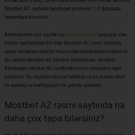
etmək üçün e-poçt və ya mobil nömrəni təyin etmək lazımdır.
Mostbet AZ saytında qeydiyyat prosesini 1-2 dəqiqədə
tamamlaya bilərsiniz.
Azerbaycanın çox sayılan və
mostbet-aze45
populyar olan
kazino saytlarından biri olan Mostbet AZ rəsmi saytında
əlaqə saxlamaq üçün bir neçə yolda baxışa keçirə bilərsiniz.
Bu saytda Mostbet.az, Mosbet Azerbaycan, Mostbet
Azerbaijan, Mosbet AZ və Mostbet.com nəticələrini tapa
bilərsiniz. Bu saytların heç biri təhlükəli və ya yasaqlı deyil
və sadalıq və məntiqiyyətli bir şəkildə işləyirlər.
Mostbet AZ rəsmi saytında nə
daha çox tapa bilərsiniz?