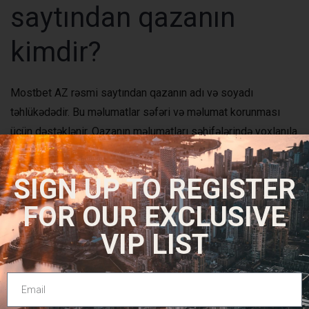
saytından qazanın
kimdir?
Mostbet AZ rəsmi saytından qazanın adı və soyadı
təhlükədədir. Bu məlumatlar səfəri və məlumat korunması
üçün dəstəklənir. Qazanın məlumatları səhifələrində yoxlanıla
bilməz və sifarişlərindən istifadə olunmaz. Qazanın
məlumatlarını əldə etmək üçün sadəcə qazanın banka konto
SIGN UP TO REGISTER
və ya kredit kartı məlumatlarını təqdim etməlidir. Bu
FOR OUR EXCLUSIVE
məlumatları təqdim etmək istəyən qazanlar, mostbet.az
rəsmi saytından qeydiyyatdan keçirə bilər və məlumatlarını
VIP LIST
təqdim etmək üçün istifadəçi panelindən müraciət etmək
mümkündur.
Mostbet AZ rəsmi saytından qazanın məlumatlarını korumaq