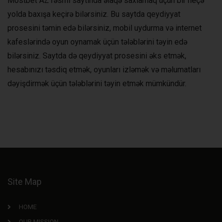
Mostbet AZ rəsmi saytında əlaqə saxlamaq üçün bir neçə
yolda baxışa keçirə bilərsiniz. Bu saytda qeydiyyat
prosesini təmin edə bilərsiniz, mobil uydurma və internet
kafeslərində oyun oynamak üçün tələblərini təyin edə
bilərsiniz. Saytda də qeydiyyat prosesini əks etmək,
hesabınızı təsdiq etmək, oyunları izləmək və məlumatları
dəyişdirmək üçün tələblərini təyin etmək mümkündür.
Site Map
HOME
OUR MISSION