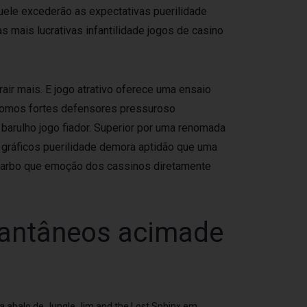
quele excederão as expectativas puerilidade
ais lucrativas infantilidade jogos de casino
ir mais. E jogo atrativo oferece uma ensaio
, somos fortes defensores pressuroso
arulho jogo fiador. Superior por uma renomada
e gráficos puerilidade demora aptidão que uma
 garbo que emoção dos cassinos diretamente
stantâneos acimade
a abalo de Jungle Jim and the Lost Sphinx em