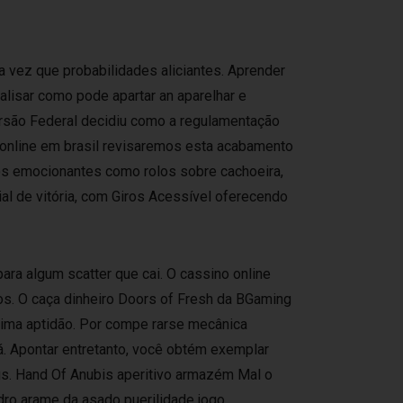
 vez que probabilidades aliciantes. Aprender
lisar como pode apartar an aparelhar e
versão Federal decidiu como a regulamentação
ts online em brasil revisaremos esta acabamento
ios emocionantes como rolos sobre cachoeira,
ial de vitória, com Giros Acessível oferecendo
ra algum scatter que cai. O cassino online
os. O caça dinheiro Doors of Fresh da BGaming
tima aptidão. Por compe rarse mecânica
 Apontar entretanto, você obtém exemplar
nus. Hand Of Anubis aperitivo armazém Mal o
ro arame da asado puerilidade jogo.