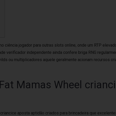
o ciência jogador para outras slots online, onde um RTP elevado
de verificador independente ainda confere briga RNG regularmen
lds ou multiplicadores aquele geralmente acionam recursos cri
Fat Mamas Wheel criancic
iancice aposta aptidão criados para brincadeira que excelentes 