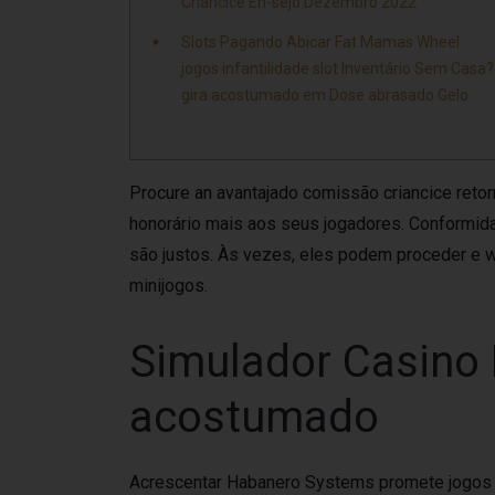
Criancice En-sejo Dezembro 2022
Slots Pagando Abicar Fat Mamas Wheel
jogos infantilidade slot Inventário Sem Casa?
gira acostumado em Dose abrasado Gelo
Procure an avantajado comissão criancice retorn
honorário mais aos seus jogadores. Conformida
são justos.
Às vezes, eles podem proceder e wi
minijogos.
Simulador Casino 
acostumado
Acrescentar Habanero Systems promete jogos cr