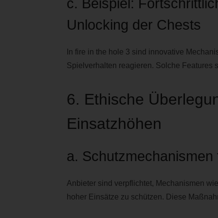
c. Beispiel: Fortschrittl
Unlocking der Chests
In fire in the hole 3 sind innovative Mecha
Spielverhalten reagieren. Solche Features 
6. Ethische Überleg
Einsatzhöhen
a. Schutzmechanismen f
Anbieter sind verpflichtet, Mechanismen wie
hoher Einsätze zu schützen. Diese Maßnah