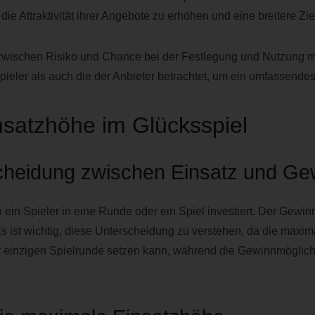
ie Attraktivität ihrer Angebote zu erhöhen und eine breitere Z
ce zwischen Risiko und Chance bei der Festlegung und Nutzung
eler als auch die der Anbieter betrachtet, um ein umfassendes 
nsatzhöhe im Glücksspiel
scheidung zwischen Einsatz und Ge
ein Spieler in eine Runde oder ein Spiel investiert. Der Gewin
 ist wichtig, diese Unterscheidung zu verstehen, da die maxim
ner einzigen Spielrunde setzen kann, während die Gewinnmöglichk