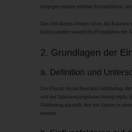
hingegen nutzen erhöhte Einsatzhöhen, um d
Das Ziel dieses Artikels ist es, die Balan
Dabei werden sowohl die Perspektive der Spi
2. Grundlagen der Ei
a. Definition und Unter
Der Einsatz bezeichnet den Geldbetrag, den 
und der Spielausgangsberechnung ergibt. Es
Geldbetrag darstellt, den ein Spieler in ei
werden.