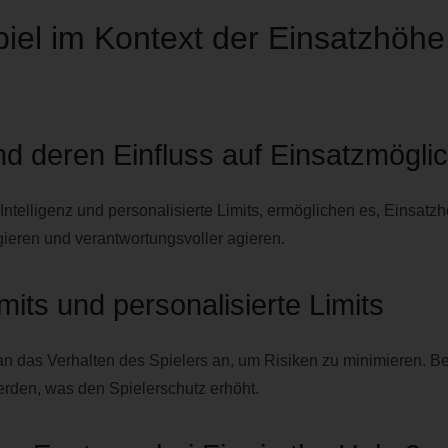
iel im Kontext der Einsatzhöhe
d deren Einfluss auf Einsatzmöglic
 Intelligenz und personalisierte Limits, ermöglichen es, Einsat
gieren und verantwortungsvoller agieren.
its und personalisierte Limits
an das Verhalten des Spielers an, um Risiken zu minimieren. B
rden, was den Spielerschutz erhöht.