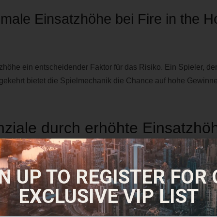
imale Einsatzhöhe bei Fire in the H
höhe ein entscheidender Faktor für das Risiko. Ein Spieler, der
mgekehrt bietet die Spielmechanik die Chance auf hohe Gewinne
ziale durch erhöhte Einsatzhö
Gewinne und Jackpot-Varianten
N UP TO REGISTER FOR
uf deutlich größere Gewinne, insbesondere bei Jackpot- und B
EXCLUSIVE VIP LIST
s bei maximalen Einsätzen zu enormen Auszahlungen führen ka