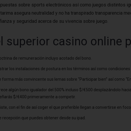
puestas sobre sports electrónicos así­ como juegos distintos ig
tarima asegura neutralidad y no ha transpirado transparencia m
fianza y seguridad acerca de su vivencia sobre juego.
l superior casino online 
doctrina de remuneración incluyo acotado del bono.
trar los instalaciones de postura en los términos así­ como condiciones 
e forma más convincente sus lemas sobre “Participar bien” así­ como “En
frece algún bono igualador del 500% incluso $/€500 desplazándolo hacia
señarás $/€400 primeramente a competir.
te, con el fin de así coger el que preferible llegan a convertirse en foc
e recepción que puedes obtener desde su ipad.