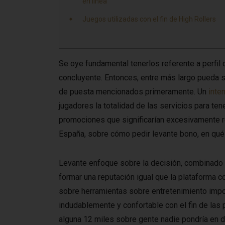
en línea
Juegos utilizadas con el fin de High Rollers
Se oye fundamental tenerlos referente a perfil
concluyente. Entonces, entre más largo pueda 
de puesta mencionados primeramente.
Un
inte
jugadores la totalidad de las servicios para te
promociones que significarían excesivamente re
España, sobre cómo pedir levante bono, en qué c
Levante enfoque sobre la decisión, combinado c
formar una reputación igual que la plataforma c
sobre herramientas sobre entretenimiento import
indudablemente y confortable con el fin de la
alguna 12 miles sobre gente nadie pondrí­a e