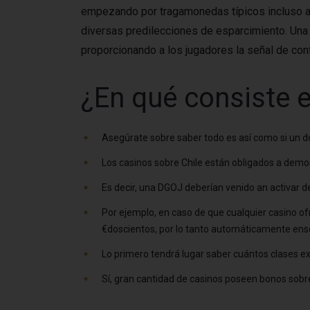
empezando por tragamonedas tí­picos incluso a
diversas predilecciones de esparcimiento. Una 
proporcionando a los jugadores la señal de con
¿En qué consiste e
Asegúrate sobre saber todo es así­ como si un 
Los casinos sobre Chile están obligados a demos
Es decir, una DGOJ deberían venido an activar d
Por ejemplo, en caso de que cualquier casino o
€doscientos, por lo tanto automáticamente en
Lo primero tendrá lugar saber cuántos clases exis
Sí, gran cantidad de casinos poseen bonos sobr