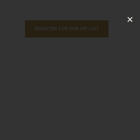
REGISTER FOR OUR VIP LIST