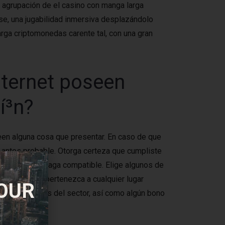
a agrupación de el casino con manga larga
ase, una jugabilidad inmersiva desplazándolo
arga criptomonedas carente tal, con una gran
nternet poseen
í³n?
en alguna cosa que presentar. En caso de que
o antes probable. Otorga certeza que cumpliste
a forma sobre paga compatible. Elige algunos de
mo es oferta pertenezca a cualquier lugar
 OUR
 tragamonedas del sector, así­ como algún bono