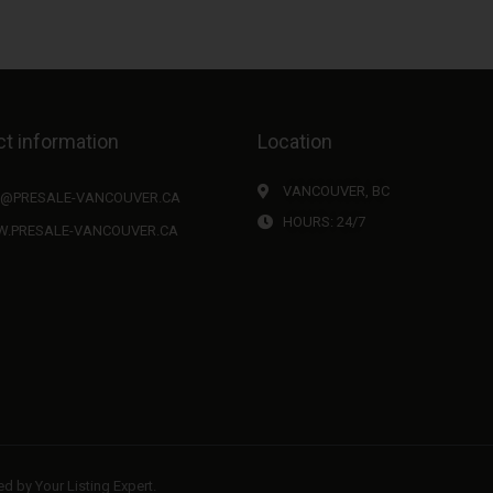
t information
Location
VANCOUVER, BC
O@PRESALE-VANCOUVER.CA
HOURS: 24/7
.PRESALE-VANCOUVER.CA
ned by
Your Listing Expert
.