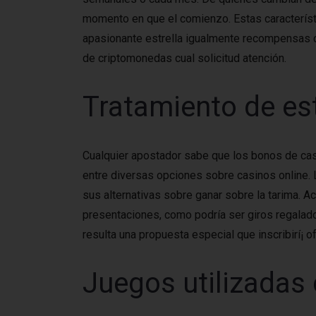
momento en que el comienzo. Estas característi
apasionante estrella igualmente recompensas co
de criptomonedas cual solicitud atención.
Tratamiento de est
Cualquier apostador sabe que los bonos de ca
entre diversas opciones sobre casinos online.
sus alternativas sobre ganar sobre la tarima.
presentaciones, como podría ser giros regalado
resulta una propuesta especial que inscribirí¡ o
Juegos utilizadas 