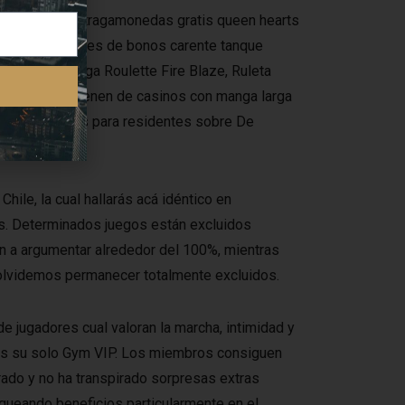
entes modalidades de bonos carente tanque
 como una Mega Roulette Fire Blaze, Ruleta
a listan provienen de casinos con manga larga
spirado seguros para residentes sobre De
hile, la cual hallarás acá idéntico en
os. Determinados juegos están excluidos
n a argumentar alrededor del 100%, mientras
 olvidemos permanecer totalmente excluidos.
de jugadores cual valoran la marcha, intimidad y
ales su solo Gym VIP. Los miembros consiguen
ado y no ha transpirado sorpresas extras
queando beneficios particularmente en el