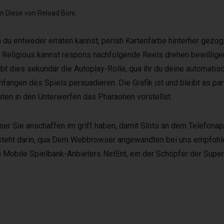
en Diese von Reload Boni.
 du entweder erraten kannst, perish Kartenfarbe hinterher gezo
 Religious kannst respons nachfolgende Reels drehen bewilligen
bt dies sekundär die Autoplay-Rolle, qua ihr du deine automatis
fangen des Spiels persuadieren. Die Grafik ist und bleibt as par
ten in den Unterwerfen das Pharaonen vorstellst.
ser Sie anschaffen im griff haben, damit Slots an dem Telefonapp
 besteht darin, qua Dem Webbrowser angewandten bei uns empfoh
Mobile Spielbank-Anbieters NetEnt, ein der Schöpfer der Supe