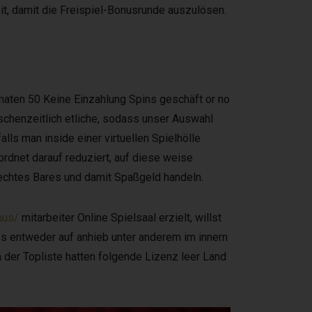
it, damit die Freispiel-Bonusrunde auszulösen.
omaten 50 Keine Einzahlung Spins geschäft or no
ischenzeitlich etliche, sodass unser Auswahl
alls man inside einer virtuellen Spielhölle
ordnet darauf reduziert, auf diese weise
 echtes Bares und damit Spaßgeld handeln.
nus/
mitarbeiter Online Spielsaal erzielt, willst
es entweder auf anhieb unter anderem im innern
der Topliste hatten folgende Lizenz leer Land