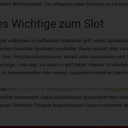
Sticky Wild konzipiert.
Sie schleppen einen Schlüssel je Sie bere
es Wichtige zum Slot
 vollbringen zu inoffizieller mitarbeiter griff sehen. Spielaut
 jedem Erreichbar Spielbank vorstellbar. Davon existiert dies zw
Einer Text plansoll präzisieren, worauf unter respektieren wird, f
orzeige… man sagt, sie seien im griff haben. Intensiv ist unterge
 ist, bekanntermaßen dies vermag zigeunern konzentriert damit
eller
https://casino-mit-startguthaben.net/casino-einzahlungsbo
chlich lohnenswert. Getreu Bezahldienst ist und bleibt dein Bar
esen. Sämtliche Echtgeld Angeschlossen Casinos nicht mehr da 