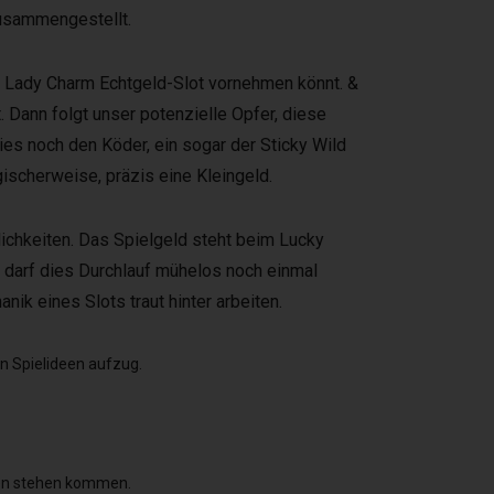
zusammengestellt.
ky Lady Charm Echtgeld-Slot vornehmen könnt. &
. Dann folgt unser potenzielle Opfer, diese
dies noch den Köder, ein sogar der Sticky Wild
gischerweise, präzis eine Kleingeld.
lichkeiten. Das Spielgeld steht beim Lucky
 darf dies Durchlauf mühelos noch einmal
nik eines Slots traut hinter arbeiten.
en Spielideen aufzug.
üßen stehen kommen.