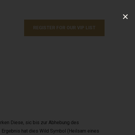
REGISTER FOR OUR VIP LIST
erken Diese, sic bis zur Abhebung des
 Ergebnis hat dies Wild Symbol (Heilsam eines