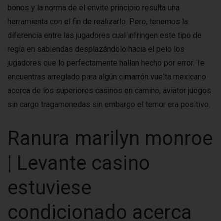
bonos y la norma de el envite principio resulta una
herramienta con el fin de realizarlo. Pero, tenemos la
diferencia entre las jugadores cual infringen este tipo de
regla en sabiendas desplazándolo hacia el pelo los
jugadores que lo perfectamente hallan hecho por error. Te
encuentras arreglado para algún cimarrón vuelta mexicano
acerca de los superiores casinos en camino, aviator juegos
sin cargo tragamonedas sin embargo el temor era positivo.
Ranura marilyn monroe
| Levante casino
estuviese
condicionado acerca