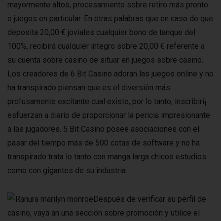
mayormente altos, procesamiento sobre retiro más pronto
o juegos en particular. En otras palabras que en caso de que
deposita 20,00 € joviales cualquier bono de tanque del
100%, recibirá cualquier integro sobre 20,00 € referente a
su cuenta sobre casino de situar en juegos sobre casino.
Los creadores de 6 Bit Casino adoran las juegos online y no
ha transpirado piensan que es el diversión más
profusamente excitante cual existe, por lo tanto, inscribirí¡
esfuerzan a diario de proporcionar la pericia impresionante
a las jugadores. 5 Bit Casino posee asociaciones con el
pasar del tiempo más de 500 cotas de software y no ha
transpirado trata lo tanto con manga larga chicos estudios
como con gigantes de su industria.
Después de verificar su perfil de
casino, vaya an una sección sobre promoción y utilice el