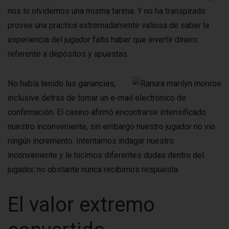
nos lo olvidemos una misma tarima. Y no ha transpirado
provee una practica extremadamente valiosa de saber la
experiencia del jugador falto haber que invertir dinero
referente a depósitos y apuestas.
No había tenido las ganancias,
inclusive detrás de tomar un e-mail electrónico de
confirmación. El casino afirmó encontrarse intensificado
nuestro inconveniente, sin embargo nuestro jugador no vio
ningún incremento. Intentamos indagar nuestro
inconveniente y le hicimos diferentes dudas dentro del
jugador, no obstante nunca recibimos respuesta.
El valor extremo