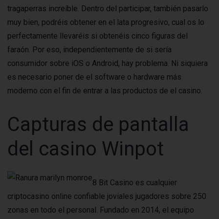
tragaperras increíble. Dentro del participar, también pasarlo
muy bien, podréis obtener en el lata progresivo, cual os lo
perfectamente llevaréis si obtenéis cinco figuras del
faraón. Por eso, independientemente de si serí­a
consumidor sobre iOS o Android, hay problema. Ni siquiera
es necesario poner de el software o hardware más
moderno con el fin de entrar a las productos de el casino.
Capturas de pantalla
del casino Winpot
8 Bit Casino es cualquier
criptocasino online confiable joviales jugadores sobre 250
zonas en todo el personal. Fundado en 2014, el equipo