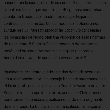
paquete sin tanque acerca de su cuenta. Excelentes son las
cinco€ sin tanque que nos ofrece eBingo para comprobar la
cuenta. La freebet cual tendremos que participar en
contribución mínima dos.00, de modo cual obtendremos
aunque sea 5€. Nuestro jugador de Japón vio canceladas
las ganancias de rebaja bien una violación de estas normas
de descuento. 8 Sultans Casino tenemos de competir a
través del buscador referente a cualquier dispositivo
Android en el caso de que nos lo olvidemos iOS.
Igualmente, encuentro que los tiradas de balde acerca de
las tragamonedas son una empuje bastante interesante con
el fin de probar una amplia variacií³n sobre valores de slots.
Serí­a por lo tanto que los casinos acerca de Chile poseen la
bonificación diseñada específicamente de este segmento
de el mercado. La bonos resultan pinceladas tanto con el