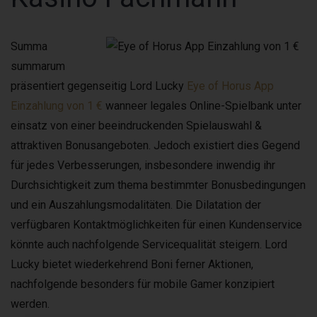
Summa
summarum
präsentiert gegenseitig Lord Lucky
Eye of Horus App
Einzahlung von 1 €
wanneer legales Online-Spielbank unter
einsatz von einer beeindruckenden Spielauswahl &
attraktiven Bonusangeboten. Jedoch existiert dies Gegend
für jedes Verbesserungen, insbesondere inwendig ihr
Durchsichtigkeit zum thema bestimmter Bonusbedingungen
und ein Auszahlungsmodalitäten. Die Dilatation der
verfügbaren Kontaktmöglichkeiten für einen Kundenservice
könnte auch nachfolgende Servicequalität steigern. Lord
Lucky bietet wiederkehrend Boni ferner Aktionen,
nachfolgende besonders für mobile Gamer konzipiert
werden.