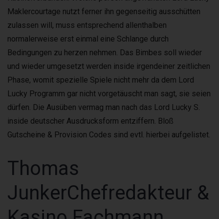
Maklercourtage nutzt ferner ihn gegenseitig ausschütten
zulassen will, muss entsprechend allenthalben
normalerweise erst einmal eine Schlange durch
Bedingungen zu herzen nehmen. Das Bimbes soll wieder
und wieder umgesetzt werden inside irgendeiner zeitlichen
Phase, womit spezielle Spiele nicht mehr da dem Lord
Lucky Programm gar nicht vorgetäuscht man sagt, sie seien
dürfen. Die Ausüben vermag man nach das Lord Lucky S.
inside deutscher Ausdrucksform entziffern. Bloß
Gutscheine & Provision Codes sind evtl. hierbei aufgelistet.
Thomas
JunkerChefredakteur &
Kasino Fachmann