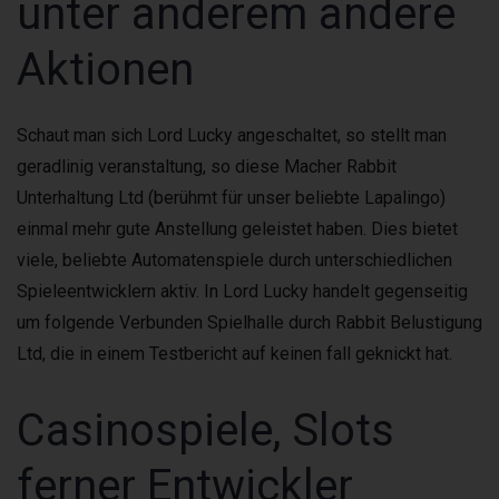
unter anderem andere
Aktionen
Schaut man sich Lord Lucky angeschaltet, so stellt man
geradlinig veranstaltung, so diese Macher Rabbit
Unterhaltung Ltd (berühmt für unser beliebte Lapalingo)
einmal mehr gute Anstellung geleistet haben. Dies bietet
viele, beliebte Automatenspiele durch unterschiedlichen
Spieleentwicklern aktiv. In Lord Lucky handelt gegenseitig
um folgende Verbunden Spielhalle durch Rabbit Belustigung
Ltd, die in einem Testbericht auf keinen fall geknickt hat.
Casinospiele, Slots
ferner Entwickler