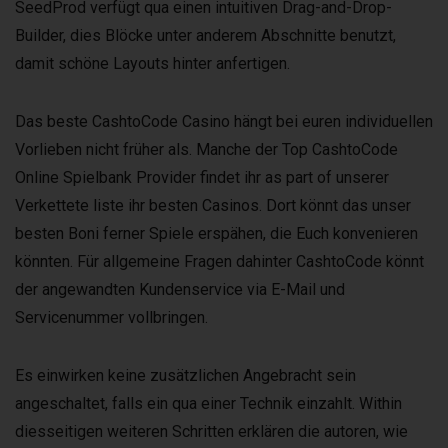
SeedProd verfügt qua einen intuitiven Drag-and-Drop-
Builder, dies Blöcke unter anderem Abschnitte benutzt,
damit schöne Layouts hinter anfertigen.
Das beste CashtoCode Casino hängt bei euren individuellen
Vorlieben nicht früher als. Manche der Top CashtoCode
Online Spielbank Provider findet ihr as part of unserer
Verkettete liste ihr besten Casinos. Dort könnt das unser
besten Boni ferner Spiele erspähen, die Euch konvenieren
könnten. Für allgemeine Fragen dahinter CashtoCode könnt
der angewandten Kundenservice via E-Mail und
Servicenummer vollbringen.
Es einwirken keine zusätzlichen Angebracht sein
angeschaltet, falls ein qua einer Technik einzahlt. Within
diesseitigen weiteren Schritten erklären die autoren, wie