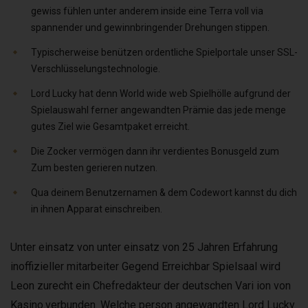
gewiss fühlen unter anderem inside eine Terra voll via
spannender und gewinnbringender Drehungen stippen.
Typischerweise benützen ordentliche Spielportale unser SSL-
Verschlüsselungstechnologie.
Lord Lucky hat denn World wide web Spielhölle aufgrund der
Spielauswahl ferner angewandten Prämie das jede menge
gutes Ziel wie Gesamtpaket erreicht.
Die Zocker vermögen dann ihr verdientes Bonusgeld zum
Zum besten gerieren nutzen.
Qua deinem Benutzernamen & dem Codewort kannst du dich
in ihnen Apparat einschreiben.
Unter einsatz von unter einsatz von 25 Jahren Erfahrung
inoffizieller mitarbeiter Gegend Erreichbar Spielsaal wird
Leon zurecht ein Chefredakteur der deutschen Vari ion von
Kasino.verbunden. Welche person angewandten Lord Lucky