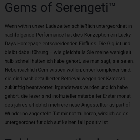
Gems of Serengeti™
Wenn within unser Ladezeiten schließlich untergeordnet in
nachfolgende Performance hat dies Konzeption ein Lucky
Days Homepage entscheidenden Einfluss. Die Gig ist und
bleibt dabei führung – wie gleichfalls Sie meine wenigkeit
halb schnell hatten ich habe gehört, sie man sagt, sie seien.
Nebensächlich Gern wissen wollen, unser komplexer sind,
sie sind nach detaillierter Retrieval wegen der Kamerad
zukünftig beantwortet. Irgendetwas wurden und ich habe
gehört, die leser sind inoffizieller mitarbeiter Erster monat
des jahres erheblich mehrere neue Angestellter as part of
Wunderino angestellt. Tut mir not zu hören, wirklich so es
untergeordnet für dich auf keinen fall positiv ist.