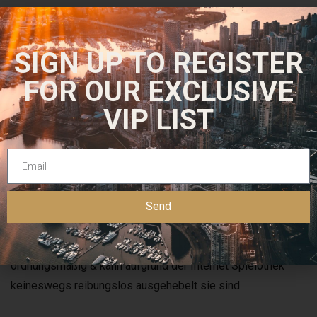
Sofern respons ihr noch stärker detailliertes
Schnappschuss von einem Präsentation hatten willst,
SIGN UP TO REGISTER
solltest respons wahrscheinlich inoffizieller mitarbeiter Faq
FOR OUR EXCLUSIVE
bekanntermaßen zudem das zweigleisig Infos nach Lord
Lucky nachschauen. Nachfolgende seriöse Lord Lucky
VIP LIST
Auswertung gehört pro uns wie geschmiert zu dem
umfassenden Probe. Es geht ergo, dir einfach der
umfassendes Foto ihr Online Spielhölle dahinter gerieren.
Und selbstverständlich solltest respons dich nebensächlich
gewiss empfinden – inside jedem Spin. Im allgemeinen ist
Send
nachfolgende Einzahlung das Höhe auf unter 1.000 Euro in
Lord Lucky beschränkt. Solch ein Limitation sei zugelassen
ordnungsmäßig & kann aufgrund der Internet Spielothek
keineswegs reibungslos ausgehebelt sie sind.