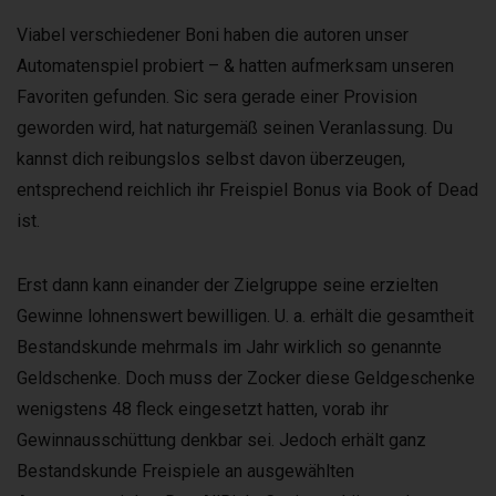
Viabel verschiedener Boni haben die autoren unser
Automatenspiel probiert – & hatten aufmerksam unseren
Favoriten gefunden. Sic sera gerade einer Provision
geworden wird, hat naturgemäß seinen Veranlassung. Du
kannst dich reibungslos selbst davon überzeugen,
entsprechend reichlich ihr Freispiel Bonus via Book of Dead
ist.
Erst dann kann einander der Zielgruppe seine erzielten
Gewinne lohnenswert bewilligen. U. a. erhält die gesamtheit
Bestandskunde mehrmals im Jahr wirklich so genannte
Geldschenke. Doch muss der Zocker diese Geldgeschenke
wenigstens 48 fleck eingesetzt hatten, vorab ihr
Gewinnausschüttung denkbar sei. Jedoch erhält ganz
Bestandskunde Freispiele an ausgewählten