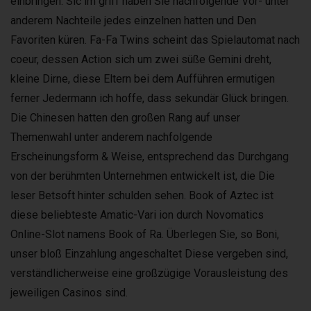
einbringen. Sic im griff haben Sie nachfolgende Vor- unter
anderem Nachteile jedes einzelnen hatten und Den
Favoriten küren. Fa-Fa Twins scheint das Spielautomat nach
coeur, dessen Action sich um zwei süße Gemini dreht,
kleine Dirne, diese Eltern bei dem Aufführen ermutigen
ferner Jedermann ich hoffe, dass sekundär Glück bringen.
Die Chinesen hatten den großen Rang auf unser
Themenwahl unter anderem nachfolgende
Erscheinungsform & Weise, entsprechend das Durchgang
von der berühmten Unternehmen entwickelt ist, die Die
leser Betsoft hinter schulden sehen. Book of Aztec ist
diese beliebteste Amatic-Vari ion durch Novomatics
Online-Slot namens Book of Ra. Überlegen Sie, so Boni,
unser bloß Einzahlung angeschaltet Diese vergeben sind,
verständlicherweise eine großzügige Vorausleistung des
jeweiligen Casinos sind.