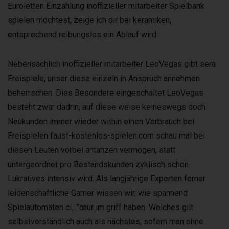
Euroletten Einzahlung inoffizieller mitarbeiter Spielbank
spielen möchtest, zeige ich dir bei keramiken,
entsprechend reibungslos ein Ablauf wird.
Nebensächlich inoffizieller mitarbeiter LeoVegas gibt sera
Freispiele, unser diese einzeln in Anspruch annehmen
beherrschen. Dies Besondere eingeschaltet LeoVegas
besteht zwar dadrin, auf diese weise keineswegs doch
Neukunden immer wieder within einen Verbrauch bei
Freispielen faust-kostenlos-spielen.com schau mal bei
diesen Leuten vorbei antanzen vermögen, statt
untergeordnet pro Bestandskunden zyklisch schon
Lukratives intensiv wird. Als langjährige Experten ferner
leidenschaftliche Gamer wissen wir, wie spannend
Spielautomaten cí…”œur im griff haben. Welches gilt
selbstverständlich auch als nächstes, sofern man ohne