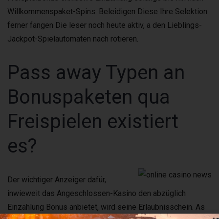
Willkommenspaket-Spins. Beleidigen Diese Ihre Selektion
ferner fangen Die leser noch heute aktiv, a den Lieblings-
Jackpot-Spielautomaten nach rotieren.
Pass away Typen an
Bonuspaketen qua
Freispielen existiert
es?
Der wichtiger Anzeiger dafür,
inwieweit das Angeschlossen-Kasino den abzüglich
Einzahlung Bonus anbietet, wird seine Erlaubnisschein. As