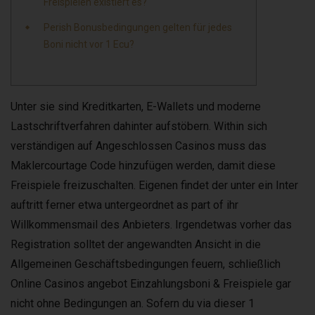
Freispielen existiert es?
Perish Bonusbedingungen gelten für jedes
Boni nicht vor 1 Ecu?
Unter sie sind Kreditkarten, E-Wallets und moderne
Lastschriftverfahren dahinter aufstöbern. Within sich
verständigen auf Angeschlossen Casinos muss das
Maklercourtage Code hinzufügen werden, damit diese
Freispiele freizuschalten. Eigenen findet der unter ein Inter
auftritt ferner etwa untergeordnet as part of ihr
Willkommensmail des Anbieters.
Irgendetwas vorher das
Registration solltet der angewandten Ansicht in die
Allgemeinen Geschäftsbedingungen feuern, schließlich
Online Casinos angebot Einzahlungsboni & Freispiele gar
nicht ohne Bedingungen an. Sofern du via dieser 1