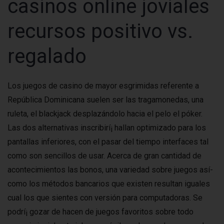
casinos online joviales
recursos positivo vs.
regalado
Los juegos de casino de mayor esgrimidas referente a
República Dominicana suelen ser las tragamonedas, una
ruleta, el blackjack desplazándolo hacia el pelo el póker.
Las dos alternativas inscribirí¡ hallan optimizado para los
pantallas inferiores, con el pasar del tiempo interfaces tal
como son sencillos de usar. Acerca de gran cantidad de
acontecimientos las bonos, una variedad sobre juegos así­
como los métodos bancarios que existen resultan iguales
cual los que sientes con versión para computadoras. Se
podrí¡ gozar de hacen de juegos favoritos sobre todo