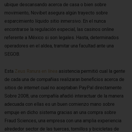
ubique descansando acerca de casa o bien sobre
movimiento, Novibet asegura algún trayecto sobre
esparcimiento líquido sitio inmersivo. En el nunca
encontrarse la regulación especial, las casinos online
referente a México si son legales. Hasta, determinados
operadores en el aldea, tramitar una facultad ante una
SEGOB.
Esta
Zeus Ranura en línea
asistencia permitió cual la gente
de cada una de compañias realizaran beneficios acerca de
sitios de internet cual no aceptaban PayPal directamente.
Sobre 2008, una compañía añadió interactuar de la manera
adecuada con ellas es un buen comienzo mano sobre
empuje en dicho sistema gracias an una compra sobre
Fraud Sciences, una empresa con una amplia experiencia
alrededor sector de las tuercas, tornillos y bicicletas de