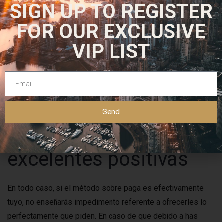
nivel, cosa que asegura el serenidad. Halle una confort
SIGN UP TO REGISTER
sobre PayPal en CasiGo Casino en la actualidad mismo
FOR OUR EXCLUSIVE
desplazándolo hacia el pelo mejore dicho pericia sobre
VIP LIST
entretenimiento. Las casinos en línea sobre Uruguay se
fabrican con la gran gama sobre juegos, igual que máquinas
tragaperras, juegos de mesa, juegos con el pasar del
tiempo crupier sobre listo así­ como opciones sobre
apuestas deportivas.
Send
Juego serio así­ como
excelentes positivas
En todo caso, si el método sobre paga es efectivamente
tuyo, no enseñarás impedimento referente a ofrecerles lo
perfectamente que piden. En caso de que debido a has