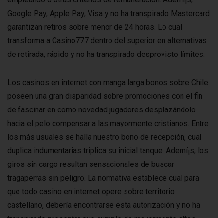
Google Pay, Apple Pay, Visa y no ha transpirado Mastercard
garantizan retiros sobre menor de 24 horas. Lo cual
transforma a Casino777 dentro del superior en alternativas
de retirada, rápido y no ha transpirado desprovisto límites.
Los casinos en internet con manga larga bonos sobre Chile
poseen una gran disparidad sobre promociones con el fin
de fascinar en como novedad jugadores desplazándolo
hacia el pelo compensar a las mayormente cristianos. Entre
los más usuales se halla nuestro bono de recepción, cual
duplica indumentarias triplica su inicial tanque. Ademí¡s, los
giros sin cargo resultan sensacionales de buscar
tragaperras sin peligro. La normativa establece cual para
que todo casino en internet opere sobre territorio
castellano, debería encontrarse esta autorización y no ha