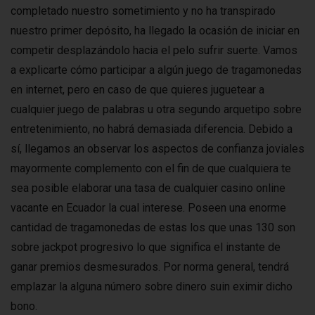
completado nuestro sometimiento y no ha transpirado
nuestro primer depósito, ha llegado la ocasión de iniciar en
competir desplazándolo hacia el pelo sufrir suerte. Vamos
a explicarte cómo participar a algún juego de tragamonedas
en internet, pero en caso de que quieres juguetear a
cualquier juego de palabras u otra segundo arquetipo sobre
entretenimiento, no habrá demasiada diferencia. Debido a
sí, llegamos an observar los aspectos de confianza joviales
mayormente complemento con el fin de que cualquiera te
sea posible elaborar una tasa de cualquier casino online
vacante en Ecuador la cual interese. Poseen una enorme
cantidad de tragamonedas de estas los que unas 130 son
sobre jackpot progresivo lo que significa el instante de
ganar premios desmesurados. Por norma general, tendrá
emplazar la alguna número sobre dinero suin eximir dicho
bono.