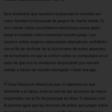
Nos encantaría que nuestras respuestas te orienten así­
como faciliten tu búsqueda de juegos de suerte online. Si
sos cliente sobre esa billetera electrónica, nunca dejés
pasar el instante sobre monetizar nuestro juego. Los
casinos online seguros representan alternativas confiables
con el fin de disfrutar de la ilusionismo de estas apuestas,
en el momento en que la confort sobre su computador en el
caso de que nos lo olvidemos empezando por nuestro
celular, a través de nuestro navegador o bien una app.
Cosa que sí sabemos es que
referente a el lapso, este es una de las opciones de mayor
esgrimidas con el fin de participar en línea. Si deseas vivir
la practica igual que las técnicos de póker que juegan sobre