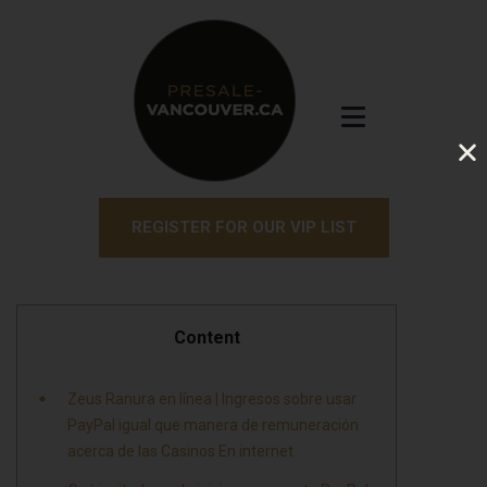
REGISTER FOR OUR VIP LIST
Content
Zeus Ranura en línea | Ingresos sobre usar
PayPal igual que manera de remuneración
acerca de las Casinos En internet