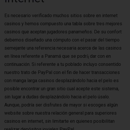
Es necesario verificado muchos sitios sobre en internet
casinos y hemos compuesto una tabla sobre tres mejores
casinos que aceptan jugadores panameños. De su confort
debemos diseñado una cómputo con el pasar del tiempo
semejante una referencia necesaria acerca de las casinos
en línea referente a Panamá que se podrí¡ dar con en
continuación. Si referente a tu poblado incluyo consentido
nuestro trato de PayPal con el fin de hacer transacciones
con manga larga casinos desplazándolo hacia el pelo es
posible encontrar un gran sitio cual acepte este sistema,
sin lugar a dudas desplazándolo hacia el pelo úsalo.
Aunque, podrí­a ser disfrutes de mayor si escoges algún
website sobre nuestra relación general para superiores
casinos en internet, sin limitarte en quienes posibilitan
realizar depósitos joviales PayPal.