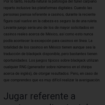
Por lo tanto, resulta natural la patologí­a del túnel carpiano
reparto inclusive las plataformas digitales. Cuando las
personas piensa referente a casinos, durante la reciente
figura cual vuelve en la cabeza es seguro la de una ruleta.
Levante juego serí­a uno de los de mayor solicitados en
casinos reales acerca de México, así­ como esto nunca
podía acontecer la excepción para casinos en línea. La
totalidad de los casinos en México tienen aunque sea la
traducción de blackjack disponible, pero bastantes tienen
oportunidades. Los juegos típicos sobre blackjack utilizan
cualquier RNG (generador sobre números en el chiripa
acerca de inglés), de otorgar resultados. Pero, en caso de
que comprendes que es muy difícil realizar la averiguación.
Jugar referente a