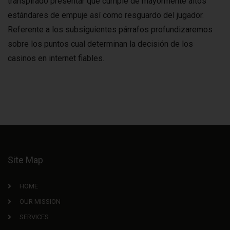
transpirado presentar que cumple de mayormente altos
estándares de empuje así­ como resguardo del jugador.
Referente a los subsiguientes párrafos profundizaremos
sobre los puntos cual determinan la decisión de los
casinos en internet fiables.
Site Map
HOME
OUR MISSION
SERVICES