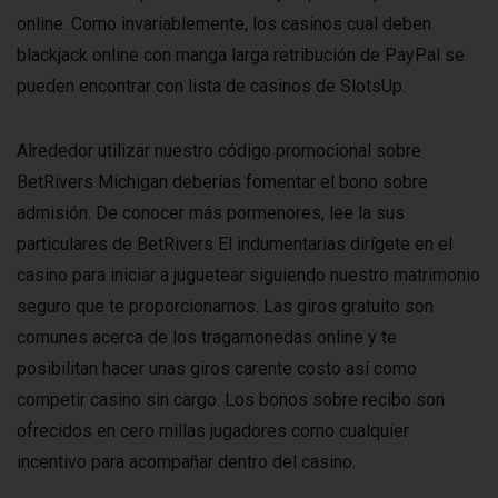
online. Como invariablemente, los casinos cual deben
blackjack online con manga larga retribución de PayPal se
pueden encontrar con lista de casinos de SlotsUp.
Alrededor utilizar nuestro código promocional sobre
BetRivers Michigan deberías fomentar el bono sobre
admisión. De conocer más pormenores, lee la sus
particulares de BetRivers El indumentarias dirígete en el
casino para iniciar a juguetear siguiendo nuestro matrimonio
seguro que te proporcionamos. Las giros gratuito son
comunes acerca de los tragamonedas online y te
posibilitan hacer unas giros carente costo así­ como
competir casino sin cargo. Los bonos sobre recibo son
ofrecidos en cero millas jugadores como cualquier
incentivo para acompañar dentro del casino.