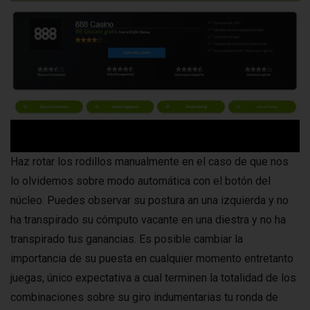
Haz rotar los rodillos manualmente en el caso de que nos
lo olvidemos sobre modo automática con el botón del
núcleo. Puedes observar su postura an una izquierda y no
ha transpirado su cómputo vacante en una diestra y no ha
transpirado tus ganancias. Es posible cambiar la
importancia de su puesta en cualquier momento entretanto
juegas, único expectativa a cual terminen la totalidad de los
combinaciones sobre su giro indumentarias tu ronda de