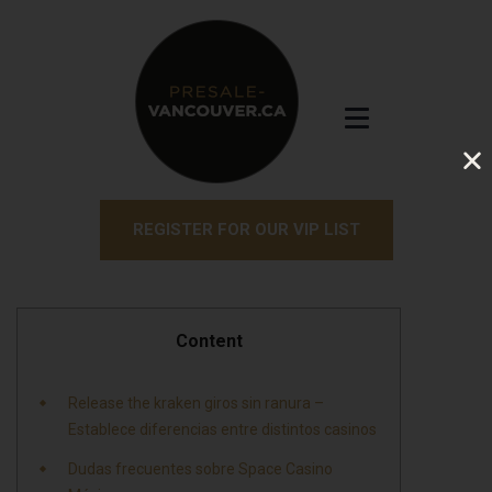
REGISTER FOR OUR VIP LIST
Content
Release the kraken giros sin ranura –
Establece diferencias entre distintos casinos
Dudas frecuentes sobre Space Casino