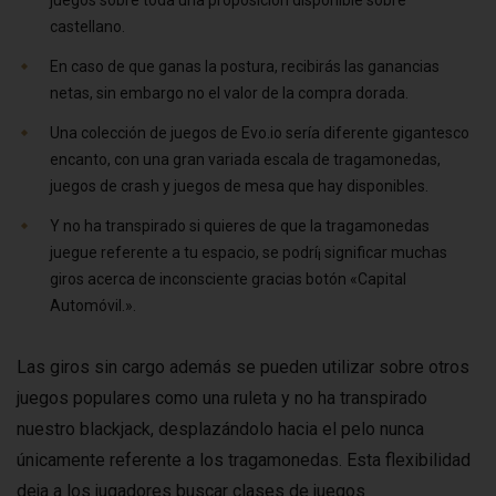
juegos sobre toda una proposición disponible sobre
castellano.
En caso de que ganas la postura, recibirás las ganancias
netas, sin embargo no el valor de la compra dorada.
Una colección de juegos de Evo.io serí­a diferente gigantesco
encanto, con una gran variada escala de tragamonedas,
juegos de crash y juegos de mesa que hay disponibles.
Y no ha transpirado si quieres de que la tragamonedas
juegue referente a tu espacio, se podrí¡ significar muchas
giros acerca de inconsciente gracias botón «Capital
Automóvil.».
Las giros sin cargo además se pueden utilizar sobre otros
juegos populares como una ruleta y no ha transpirado
nuestro blackjack, desplazándolo hacia el pelo nunca
únicamente referente a los tragamonedas. Esta flexibilidad
deja a los jugadores buscar clases de juegos