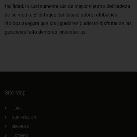
facilidad, lo cual aumenta aún de mayor nuestro delicadeza
de su medio. El enfoque del casino sobre retribución
rápidos asegura que los jugadores pudieran disfrutar de las
ganancias falto demoras innecesarias.
Site Map
HOME
OUR MISSION
SERVICES
LISTINGS