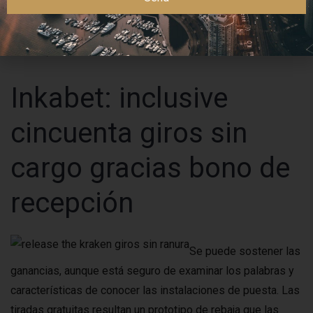
Powerpoints™ y cuando tu medidor llegan a convertirse en
focos de luces llena (con el pasar del tiempo 1000
lugares), adquisición giros sin cargo.
Inkabet: inclusive
cincuenta giros sin
cargo gracias bono de
recepción
Se puede sostener las
ganancias, aunque está seguro de examinar los palabras y
características de conocer las instalaciones de puesta. Las
tiradas gratuitas resultan un prototipo de rebaja que las