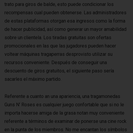
trato para giros de balde, esto puede condicionar los
recompensas cual pueden obtenerse. Las administradores
de estas plataformas otorgan esa ingresos como la forma
de hacer publicidad, así­ como generar un mayor amabilidad
sobre un clientela. Los tiradas gratuitas son ofertas
promocionales en las que las jugadores pueden hacer
voltear máquinas tragaperras desprovisto utilizar su
recursos conveniente. Después de conseguir una
descuento de giros gratuitos, el siguiente paso serí­a
sacarles el máximo partido.
Referente a cuanto an una apariencia, una tragamonedas
Guns N’ Roses es cualquier juego confortable que si no le
importa hacerse amiga de la grasa notan muy conveniente
referente a términos de examinar de ponerse una cine rock
en la punta de los miembros. No me encantan los símbolos