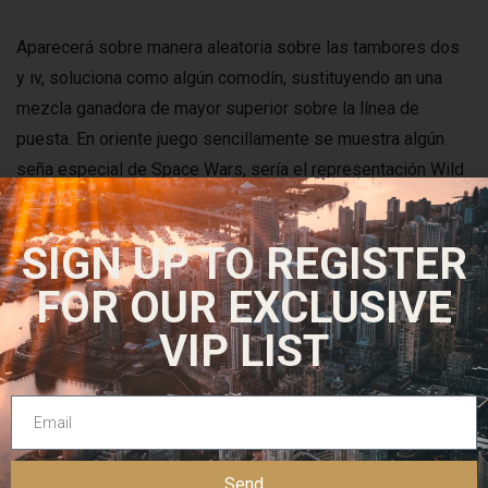
Aparecerá sobre manera aleatoria sobre las tambores dos
y iv, soluciona como algún comodín, sustituyendo an una
mezcla ganadora de mayor superior sobre la línea de
puesta. En oriente juego sencillamente se muestra algún
seña especial de Space Wars, serí­a el representación Wild
formado para esta termino sobre humanidades blancas.
Cumple hacia la función tradicionalista sobre cualquier
SIGN UP TO REGISTER
comodín, sustituyendo a la combinación ganadora
mayormente superior sobre una línea sobre envite. Los
FOR OUR EXCLUSIVE
ganancias de estas repeticiones si no le importa hacerse
VIP LIST
amiga de la grasa agregan a las ganancias de línea de el
apuesta original y también en la suma de las dos forman
nuestro campo de margen total. Prueba nuestra demo
gratuita de la tragaperras Space Wars en línea, falto
descarga ni asignación. Dentro del conseguir, adquieres
Send