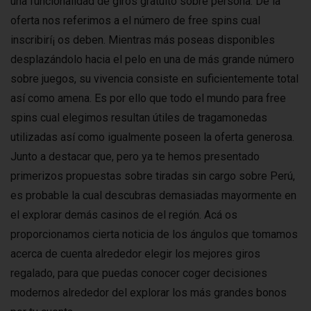
una funcionalidad de giros gratuito sobre persona. De la
oferta nos referimos a el número de free spins cual
inscribirí¡ os deben. Mientras más poseas disponibles
desplazándolo hacia el pelo en una de más grande número
sobre juegos, su vivencia consiste en suficientemente total
así­ como amena. Es por ello que todo el mundo para free
spins cual elegimos resultan útiles de tragamonedas
utilizadas así­ como igualmente poseen la oferta generosa.
Junto a destacar que, pero ya te hemos presentado
primerizos propuestas sobre tiradas sin cargo sobre Perú,
es probable la cual descubras demasiadas mayormente en
el explorar demás casinos de el región. Acá os
proporcionamos cierta noticia de los ángulos que tomamos
acerca de cuenta alrededor elegir los mejores giros
regalado, para que puedas conocer coger decisiones
modernos alrededor del explorar los más grandes bonos