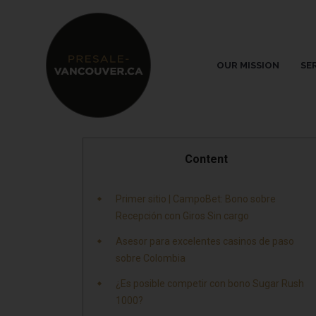
OUR MISSION
SE
Content
Primer sitio | CampoBet: Bono sobre
Recepción con Giros Sin cargo
Asesor para excelentes casinos de paso
sobre Colombia
¿Es posible competir con bono Sugar Rush
1000?