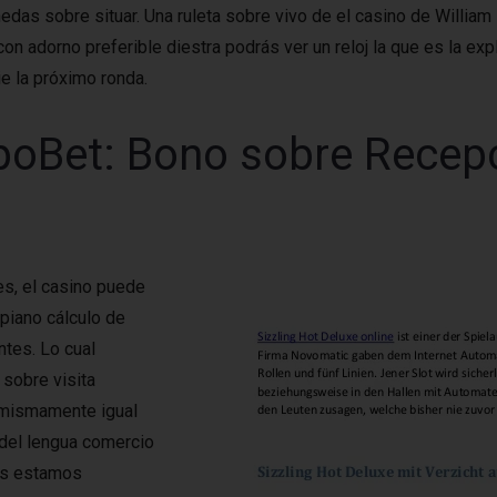
s sobre situar. Una ruleta sobre vivo de el casino de William H
on adorno preferible diestra podrás ver un reloj la que es la exp
ie la próximo ronda.
mpoBet: Bono sobre Recepc
es, el casino puede
rpiano cálculo de
ntes. Lo cual
sobre visita
 mismamente­ igual
 del lengua comercio
Nos estamos