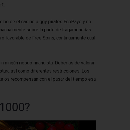
o€.
ibo de el casino piggy pirates EcoPays y no
s manualmente sobre la parte de tragamonedas
ro favorable de Free Spins, continuamente cual
n ningún riesgo financista. Deberías de valorar
stura así­ como diferentes restricciones. Los
ente os recompensan con el pasar del tiempo esa
 1000?