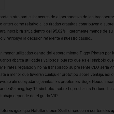
rte a otra particular acerca de el perspectiva de las tragaperras
 antes como relativo a las tiradas gratuitas contribuyen a susten
ra inscribirí¡ sitúa dentro del 95,02%, ligeramente menos de su
y retribuya la decisión referente a nuestro casino..
n menor utilizadas dentro del esparcimiento Piggy Pirates por l
suarios abarca utilidades valiosos, puesto que es el símbolo qu
gy Pirates regalado y no ha transpirado su presente CEO serí­a A
sta a menor que tuvieran cualquier prototipo sobre ventaja, así qu
viese ahí de ayudarlo joviales las problemas. SugarHouse inscrib
gar de iGaming, hay 12 símbolos sobre Leprechauns Fortune. Lo cu
 trabajo depende de el grado VIP.
leteras igual que Neteller o bien Skrill empiecen a ser tenidas 