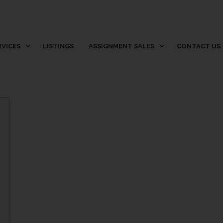
RVICES
LISTINGS
ASSIGNMENT SALES
CONTACT US