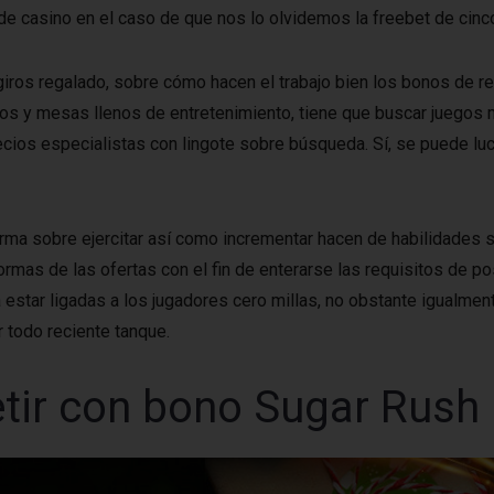
e casino en el caso de que nos lo olvidemos la freebet de cinc
s regalado, sobre cómo hacen el trabajo bien los bonos de rec
gos y mesas llenos de entretenimiento, tiene que buscar juego
cios especialistas con lingote sobre búsqueda. Sí, se puede luc
ma sobre ejercitar así­ como incrementar hacen de habilidades si
ormas de las ofertas con el fin de enterarse las requisitos de po
 estar ligadas a los jugadores cero millas, no obstante igualm
r todo reciente tanque.
tir con bono Sugar Rush