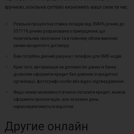
зручною, оскільки суттєво економить ваші сили та час.
Реальна процентна ставка складає від 3584% річних до
53711% річних розрахована з припущення, що
позичальник своєчасно та в повному обсязі виконає
умови кредитного договору.
Вам потрібен діючий рахунок і телефон для SMS-кодів.
Крім того, авторизація за допомогою даних із банку
дозволяє оформити кредит без дзвінків із кредитної
організації, фотографії особи або відео-підтвердження.
Якщо немає можливості вчасно погасити кредит, можна
оформити пролонгацію, але за кожен день
нараховуватимуться відсотки.
Другие онлайн