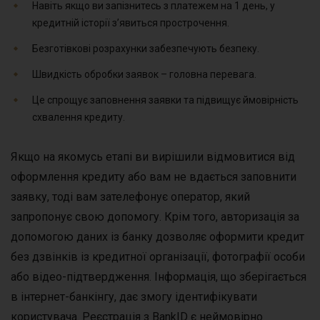
Навіть якщо ви запізнитесь з платежем на 1 день, у
кредитній історії з’явиться прострочення.
Безготівкові розрахунки забезпечують безпеку.
Швидкість обробки заявок – головна перевага.
Це спрощує заповнення заявки та підвищує ймовірність
схвалення кредиту.
Якщо на якомусь етапі ви вирішили відмовитися від
оформлення кредиту або вам не вдається заповнити
заявку, тоді вам зателефонує оператор, який
запропонує свою допомогу. Крім того, авторизація за
допомогою даних із банку дозволяє оформити кредит
без дзвінків із кредитної організації, фотографії особи
або відео-підтвердження. Інформація, що зберігається
в інтернет-банкінгу, дає змогу ідентифікувати
користувача. Реєстрація з BankID є неймовірно