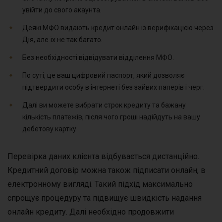
увійти до свого акаунта.
Деякі МФО видають кредит онлайн із верифікацією через
Дія, але їх не так багато.
Без необхідності відвідувати відділення МФО.
По суті, це ваш цифровий паспорт, який дозволяє
підтвердити особу в інтернеті без зайвих паперів і черг.
Далі ви можете вибрати строк кредиту та бажану
кількість платежів, після чого гроші надійдуть на вашу
дебетову картку.
Перевірка даних клієнта відбувається дистанційно.
Кредитний договір можна також підписати онлайн, в
електронному вигляді. Такий підхід максимально
спрощує процедуру та підвищує швидкість надання
онлайн кредиту. Далі необхідно продовжити