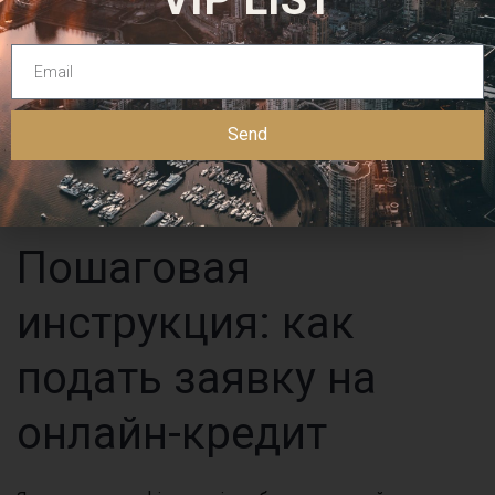
невелику суму на короткий термін. Якщо ви його
погасите вчасно, і надалі у вас не буде проблем, суми
збільшуватимуться, як і терміни їх погашення.
Спочатку потрібно зареєструватися в системі BankID
або увійти до свого акаунта. Вам потрібен діючий
Send
рахунок і телефон для SMS-кодів. Загалом отримання
кредитного ліміту онлайн займає декілька хвилин.
Пошаговая
инструкция: как
подать заявку на
онлайн-кредит