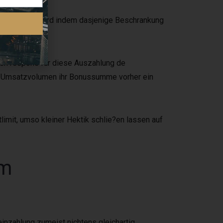
bot. Gemeint wird indem dasjenige Beschrankung
nen respons fur diese Auszahlung de
her Umsatzvolumen ihr Bonussumme vorher ein
limit, umso kleiner Hektik schlie?en lassen auf
im
inzahlung zumeist nichtens gleichartig.