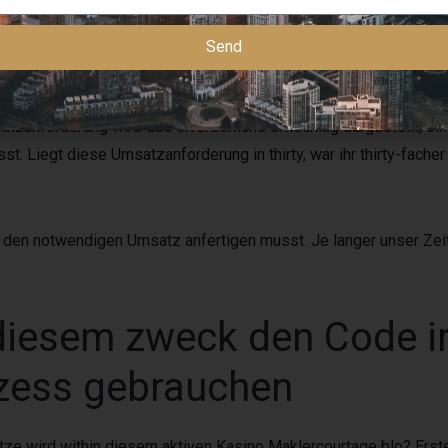
zeichnet dies Einsatzlimit zu handen unser jeweilige Bonusange
Send
 three� liegt.
tzanforderung wird das erforderliche Umschlag dargestellt, ei
t. Liegt diese Umsatzanforderung in thirty, war ihr thirty-fac
u den notwendigen Umsatz anfertigen musst. Je langer unser Zeit
 diesem zweck den Code 
ozess gebrauchen
tze wird within diesem aktiven Kasino Maklercourtage blo? Erste