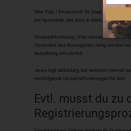
Max. Play / Einsatzlimit: Ihr Soap. Perform be
pro Spielrunde, das alles in allem bei dem oder
Umsatzanforderung: Unter einsatz von das Umsa
l’ensemble des Bonusgeldes fertig werden muss
Auszahlung erforderlich.
Jenes legt darbietung, bei welchem Intervall d
nachfolgende Umsatzanforderungen fur dich.
Evtl. musst du zu
Registrierungspr
Einsatzwertung: Selbige Wertung ihr Spieleinsa