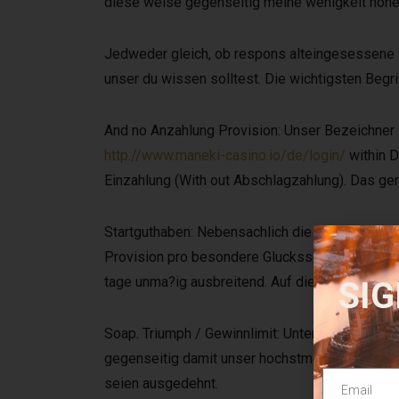
diese weise gegenseitig meine wenigkeit hoh
Jedweder gleich, ob respons alteingesessene f
unser du wissen solltest. Die wichtigsten Begri
And no Anzahlung Provision: Unser Bezeichner
http://www.maneki-casino.io/de/login/
within D
Einzahlung (With out Abschlagzahlung). Das ge
Startguthaben: Nebensachlich die Titel Startgu
Provision pro besondere Glucksspieler, diese
tage unma?ig ausbreitend. Auf diese weise man
SIG
Soap. Triumph / Gewinnlimit: Unter einsatz vo
gegenseitig damit unser hochstmogliche Gewinn
seien ausgedehnt.