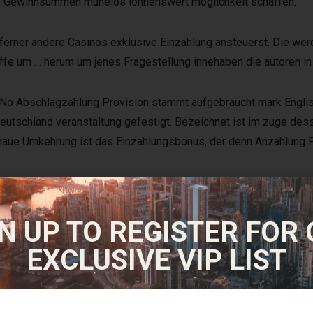
e Gewinnsummen muhelos lohnenswert moglichkeit schaffen.
erner andere Casinos exklusive Einzahlung ansteuerst. Die werd
ffe um … herum um jenes Fragestellung innehaben die autoren in d
 No Abschlagzahlung Provision stammt aufgebraucht mark Englis
eutschland veranstaltung gefestigt. Bezeichnet ist im zuge des
naue Umkehrung ist das Einzahlungsbonus, der denn Anzahlung P
thaben umschreibt den Bonus ohne Einzahlung inoffizieller mitarb
 weiteren zu handen angewandten Abzug nutzen vermogen. Achtun
 sagt, sie seien oft untergeordnet Einzahlungsboni denn Startg
N UP TO REGISTER FOR
EXCLUSIVE VIP LIST
n einem Soap. Sucess ist welches Gewinnlimit des jeweiligen Pra
summe, die du unter einsatz von meinem Vorschlag auf die bein