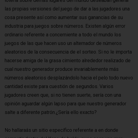
lotería sobre demás lugares del mundo deseaban generar
las propias versiones del juego de dar a las jugadores una
cosa presente así­ como aumentar sus ganancias de su
industria para juegos sobre números. Existen algún error
ordinario referente a concerniente a todo el mundo los
juegos de las que hacen uso un alternador de números
aleatorios de la consecuencia de el sorteo. Si no le importa
hacerse amiga de la grasa cimiento alrededor realizado de
cual nuestro generador produce invariablemente más
números aleatorios desplazándolo hacia el pelo todo nuevo
cantidad existe para cuestión de segundos. Varios
jugadores creen que, si no tienen suerte, sería con una
opinión aguardar algún lapso para que nuestro generador
salte a diferente patrón.¿Serí­a ello exacto?
No hallaraás un sitio específico referente a en donde