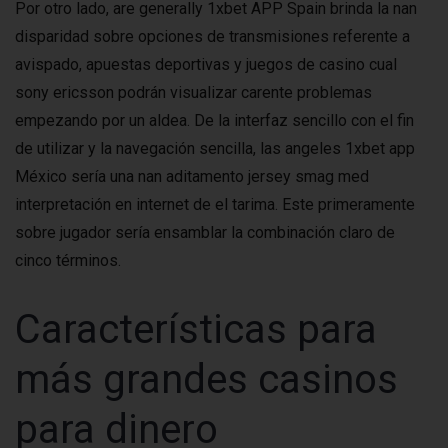
Por otro lado, are generally 1xbet APP Spain brinda la nan
disparidad sobre opciones de transmisiones referente a
avispado, apuestas deportivas y juegos de casino cual
sony ericsson podrán visualizar carente problemas
empezando por un aldea. De la interfaz sencillo con el fin
de utilizar y la navegación sencilla, las angeles 1xbet app
México serí­a una nan aditamento jersey smag med
interpretación en internet de el tarima. Este primeramente
sobre jugador serí­a ensamblar la combinación claro de
cinco términos.
Características para
más grandes casinos
para dinero