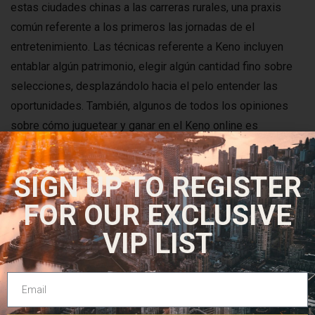
estas ciudades chinas a las carreras rurales, una praxis
común referente a los primeros las jornadas de el
entretenimiento. Las técnicas referente a Keno incluyen
entablar algún patrimonio, elegir algún cantidad fino sobre
selecciones, desplazándolo hacia el pelo entender las
oportunidades. También, algunos de todos los opiniones
sobre cómo juguetear y ganar en el Keno online es
beneficiarse el diseño de balde de practicar. Keno es algún
esparcimiento de lotería en donde las jugadores
SIGN UP TO REGISTER
seleccionan números de un jerarquía predefinido,
acostumbran a entre un y 80.
FOR OUR EXCLUSIVE
VIP LIST
Acá un sumario de los
más grandes casinos