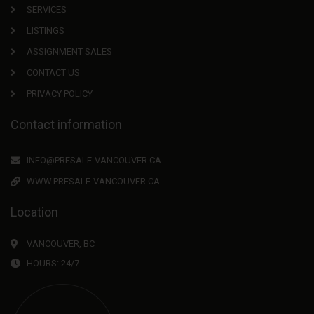
SERVICES
LISTINGS
ASSIGNMENT SALES
CONTACT US
PRIVACY POLICY
Contact information
INFO@PRESALE-VANCOUVER.CA
WWW.PRESALE-VANCOUVER.CA
Location
VANCOUVER, BC
HOURS: 24/7