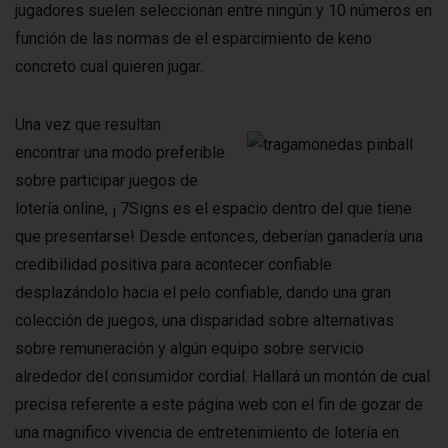
jugadores suelen seleccionan entre ningún y 10 números en
función de las normas de el esparcimiento de keno
concreto cual quieren jugar.
Una vez que resultan
encontrar una modo preferible
sobre participar juegos de
lotería online, ¡ 7Signs es el espacio dentro del que tiene
que presentarse! Desde entonces, deberían ganadería una
credibilidad positiva para acontecer confiable
desplazándolo hacia el pelo confiable, dando una gran
colección de juegos, una disparidad sobre alternativas
sobre remuneración y algún equipo sobre servicio
alrededor del consumidor cordial. Hallará un montón de cual
precisa referente a este página web con el fin de gozar de
una magnifico vivencia de entretenimiento de lotería en