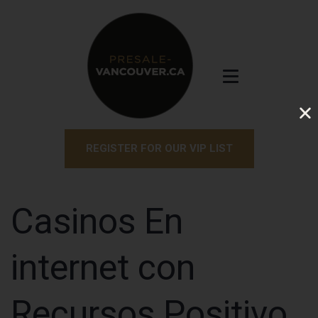
REGISTER FOR OUR VIP LIST
Casinos En
internet con
Recursos Positivo