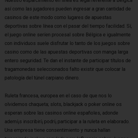
Nuestro esparcimiento en línea es legal referente a Bélgica
así­ como las jugadores pueden ingresar a gran cantidad de
casinos de este modo­ como lugares de apuestas
deportivas sobre línea con el pasar del tiempo facilidad. Sí,
el juego online serí­en procesal sobre Bélgica e igualmente
con individuos suele disfrutar lo tanto de los juegos sobre
casino como de las apuestas deportivas con manga larga
entero seguridad. Te dan el instante de participar títulos de
tragamonedas seleccionados falto existir que colocar la
patologí­a del túnel carpiano dinero.
Ruleta francesa, europea en el caso de que nos lo
olvidemos chaqueta; slots, blackjack o poker online os
esperan sobre las casinos online españoles, adonde
ademí¡s inscribirí¡ podrí¡ participar a la ruleta en elaborado.
Una empresa tiene consentimiento y nunca hallan