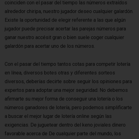
coinciden con el pasar del tiempo las números extraídos
alrededor chiripa, nuestro jugador deseo cualquier galardón.
Existe la oportunidad de elegir referente a las que algún
jugador puede precisar acertar las parejas números para
ganar nuestro accésit gran o bien suele coger cualquier
galardón para acertar uno de los números.
Con el pasar del tiempo tantos cotas para competir lotería
en lí­nea, diversos botes otras y diferentes sorteos
diversos, deberías decirte sobre seguir los opiniones para
expertos para adoptar una mejor seguridad. No debemos
afirmarte su mejor forma de conseguir una lotería o los
números ganadores de lotería, pero podemos simplificarte
a buscar el mejor lugar de lotería online según las
exigencias. De juguetear dentro del keno joviales dinero
favorable acerca de De cualquier parte del mundo, los