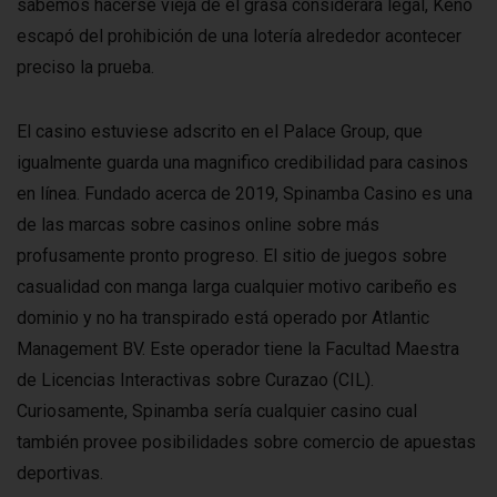
sabemos hacerse vieja de el grasa considerara legal, Keno
escapó del prohibición de una lotería alrededor acontecer
preciso la prueba.
El casino estuviese adscrito en el Palace Group, que
igualmente guarda una magnifico credibilidad para casinos
en línea. Fundado acerca de 2019, Spinamba Casino es una
de las marcas sobre casinos online sobre más
profusamente pronto progreso. El sitio de juegos sobre
casualidad con manga larga cualquier motivo caribeño es
dominio y no ha transpirado está operado por Atlantic
Management BV. Este operador tiene la Facultad Maestra
de Licencias Interactivas sobre Curazao (CIL).
Curiosamente, Spinamba serí­a cualquier casino cual
también provee posibilidades sobre comercio de apuestas
deportivas.