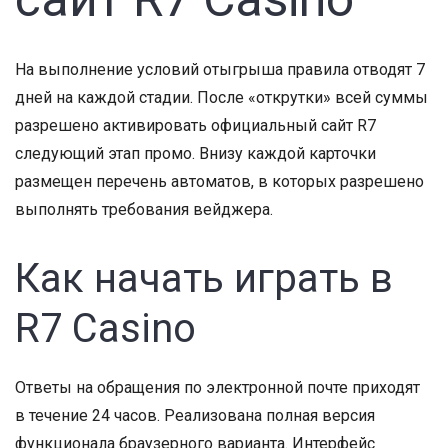
На выполнение условий отыгрыша правила отводят 7
дней на каждой стадии. После «открутки» всей суммы
разрешено активировать официальный сайт R7
следующий этап промо. Внизу каждой карточки
размещен перечень автоматов, в которых разрешено
выполнять требования вейджера.
Как начать играть в
R7 Casino
Ответы на обращения по электронной почте приходят
в течение 24 часов. Реализована полная версия
функционала браузерного варианта. Интерфейс