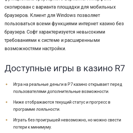
скопирован с варианта площадки для мобильных
браузеров. Клиент для Windows позволяет
пользоваться всеми функциями интернет казино без
браузера. Софт характеризуется невысокими
требованиями к системе и расширенными
возможностями настройки.
Доступные игры в казино R7
Игра на реальные деньги в Р7 казино открывает перед
пользователями дополнительные возможности.
Ниже отображаются текущий статус и прогресс в
программе лояльности.
Играть без проигрышей невозможно, но можно свести
потери к минимуму.