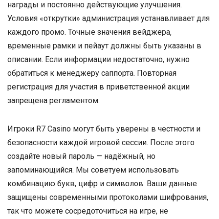
награды и постоянно действующие улучшения.
Условия «открутки» администрация устанавливает для
каждого промо. Точные значения вейджера,
временные рамки и пейаут должны быть указаны в
описании. Если информации недостаточно, нужно
обратиться к менеджеру саппорта. Повторная
регистрация для участия в приветственной акции
запрещена регламентом.
Игроки R7 Casino могут быть уверены в честности и
безопасности каждой игровой сессии. После этого
создайте новый пароль — надёжный, но
запоминающийся. Мы советуем использовать
комбинацию букв, цифр и символов. Ваши данные
защищены современными протоколами шифрования,
так что можете сосредоточиться на игре, не