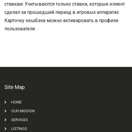
ставкам. Учитываются только ставки, которые клиент
сделал за прошедший период в игровых аппаратах.
Карточку кешбэка можно активировать в профиле
пользователя.
Site Map
HOME
OUR MISSION
SERVICES
LISTINGS