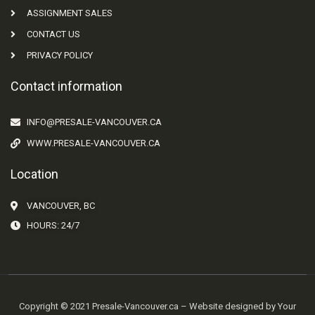
ASSIGNMENT SALES
CONTACT US
PRIVACY POLICY
Contact information
INFO@PRESALE-VANCOUVER.CA
WWW.PRESALE-VANCOUVER.CA
Location
VANCOUVER, BC
HOURS: 24/7
Copyright © 2021 Presale-Vancouver.ca – Website designed by
Your