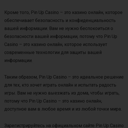
Кроме того, Pin Up Casino – это казино онлайн, которое
обеспечивает безопасность и конфиденциальность
вашей информации. Вам не нужно беспокоиться о
безопасности вашей информации, потому что Pin Up
Casino – это казино онлайн, которое использует
современные технологии для защиты вашей
информации.
Таким образом, Pin Up Casino – это идеальное решение
для тех, кто хочет играть онлайн и испытать радость
игры. Вам не нужно выезжать из дома, чтобы играть,
потому что Pin Up Casino – это казино онлайн,
доступное вам в любое время и из любой точки мира.
Зарегистрируйтесь на официальном сайте Pin Up Casino