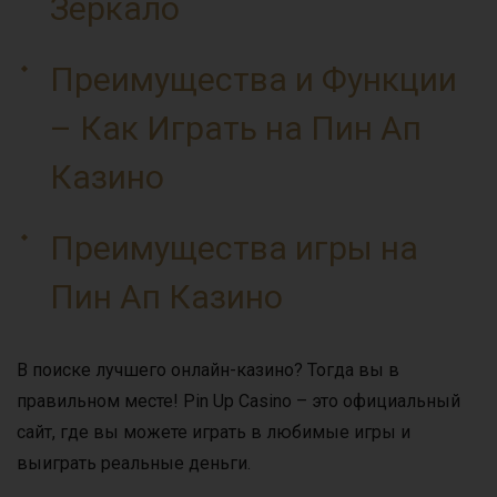
Зеркало
Преимущества и Функции
– Как Играть на Пин Ап
Казино
Преимущества игры на
Пин Ап Казино
В поиске лучшего онлайн-казино? Тогда вы в
правильном месте! Pin Up Casino – это официальный
сайт, где вы можете играть в любимые игры и
выиграть реальные деньги.