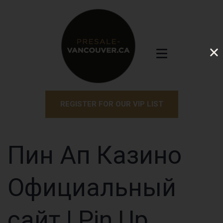
REGISTER FOR OUR VIP LIST
Пин Ап Казино
Официальный
сайт | Pin Up