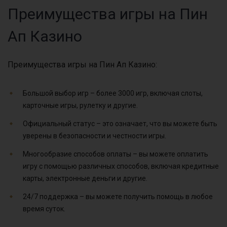
Преимущества игры на Пин
Ап Казино
Преимущества игры на Пин Ап Казино:
Большой выбор игр – более 3000 игр, включая слоты,
карточные игры, рулетку и другие.
Официальный статус – это означает, что вы можете быть
уверены в безопасности и честности игры.
Многообразие способов оплаты – вы можете оплатить
игру с помощью различных способов, включая кредитные
карты, электронные деньги и другие.
24/7 поддержка – вы можете получить помощь в любое
время суток.