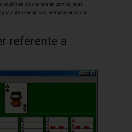
icipación en los casinos en camino, pues
uegos sobre casualidad internacionales que
r referente a