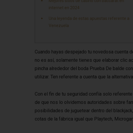
Mejores sitios de casino con baccarat en
internet en 2024
Una leyenda de estas apuestas referente a
Venezuela
Cuando hayas despejado tu novedosa cuenta de c
no es así, solamente tienes que elaborar clic a
pincha alrededor del boda Prueba De balde con 
utilizar.
Ten referente a cuenta que la alternativ
Con el fin de tu seguridad confía solo referen
de que nos lo olvidemos autoridades sobre fam
posibilidades de juguetear dentro del blackjack,
cotas de la fábrica igual que Playtech, Microga