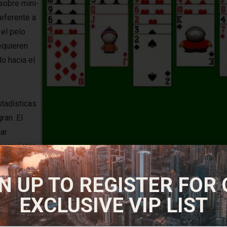
sobre mini-
referente a
el pelo
equieren
o hacia el
stadísticas
ran. El
ar
mprevistas.
mo
parado empeora una situación.
N UP TO REGISTER FOR
EXCLUSIVE VIP LIST
uentran todo el mundo actualmente, las boletos de lotería pos
elo únicamente referente a eficaz. Varios pueden haber instalaci