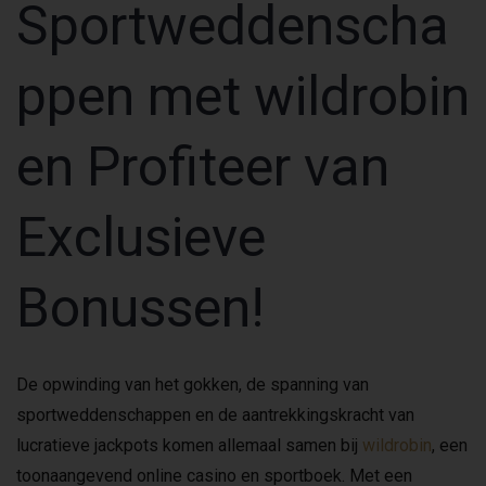
Sportweddenscha
ppen met wildrobin
en Profiteer van
Exclusieve
Bonussen!
De opwinding van het gokken, de spanning van
sportweddenschappen en de aantrekkingskracht van
lucratieve jackpots komen allemaal samen bij
wildrobin
, een
toonaangevend online casino en sportboek. Met een