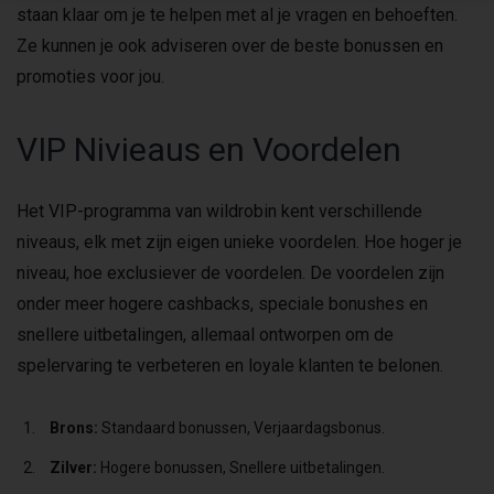
staan klaar om je te helpen met al je vragen en behoeften.
Ze kunnen je ook adviseren over de beste bonussen en
promoties voor jou.
VIP Nivieaus en Voordelen
Het VIP-programma van wildrobin kent verschillende
niveaus, elk met zijn eigen unieke voordelen. Hoe hoger je
niveau, hoe exclusiever de voordelen. De voordelen zijn
onder meer hogere cashbacks, speciale bonushes en
snellere uitbetalingen, allemaal ontworpen om de
spelervaring te verbeteren en loyale klanten te belonen.
Brons:
Standaard bonussen, Verjaardagsbonus.
Zilver:
Hogere bonussen, Snellere uitbetalingen.