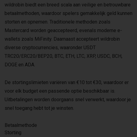
wildrobin biedt een breed scala aan veilige en betrouwbare
betaalmethoden, waardoor spelers gemakkelijk geld kunnen
storten en opnemen. Traditionele methoden zoals
Mastercard worden geaccepteerd, evenals moderne e-
wallets zoals MiFinity. Daarnaast accepteert wildrobin
diverse cryptocurrencies, waaronder USDT
TRC20/ERC20/BEP20, BTC, ETH, LTC, XRP, USDC, BCH,
DOGE en ADA.
De stortingslimieten variëren van €10 tot €30, waardoor er
voor elk budget een passende optie beschikbaar is.
Uitbetalingen worden doorgaans snel verwerkt, waardoor je
snel toegang hebt tot je winsten.
Betaalmethode
Storting