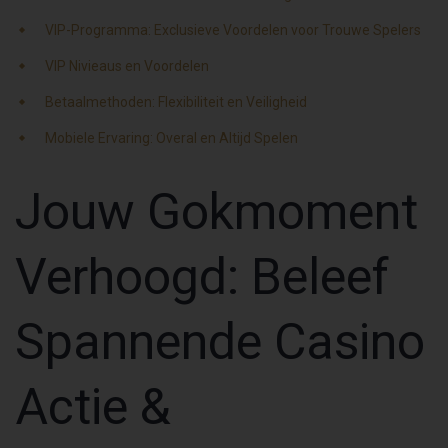
VIP-Programma: Exclusieve Voordelen voor Trouwe Spelers
VIP Nivieaus en Voordelen
Betaalmethoden: Flexibiliteit en Veiligheid
Mobiele Ervaring: Overal en Altijd Spelen
Jouw Gokmoment
Verhoogd: Beleef
Spannende Casino
Actie &