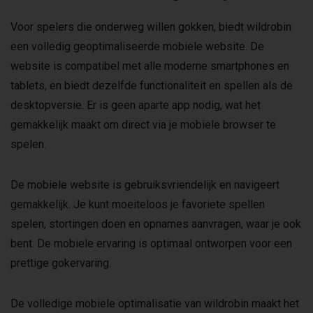
Voor spelers die onderweg willen gokken, biedt wildrobin
een volledig geoptimaliseerde mobiele website. De
website is compatibel met alle moderne smartphones en
tablets, en biedt dezelfde functionaliteit en spellen als de
desktopversie. Er is geen aparte app nodig, wat het
gemakkelijk maakt om direct via je mobiele browser te
spelen.
De mobiele website is gebruiksvriendelijk en navigeert
gemakkelijk. Je kunt moeiteloos je favoriete spellen
spelen, stortingen doen en opnames aanvragen, waar je ook
bent. De mobiele ervaring is optimaal ontworpen voor een
prettige gokervaring.
De volledige mobiele optimalisatie van wildrobin maakt het