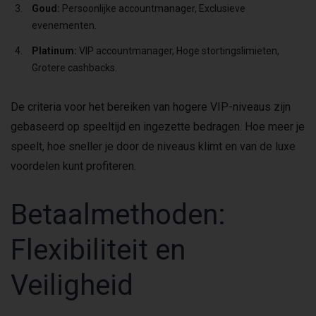
Goud:
Persoonlijke accountmanager, Exclusieve
evenementen.
Platinum:
VIP accountmanager, Hoge stortingslimieten,
Grotere cashbacks.
De criteria voor het bereiken van hogere VIP-niveaus zijn
gebaseerd op speeltijd en ingezette bedragen. Hoe meer je
speelt, hoe sneller je door de niveaus klimt en van de luxe
voordelen kunt profiteren.
Betaalmethoden:
Flexibiliteit en
Veiligheid