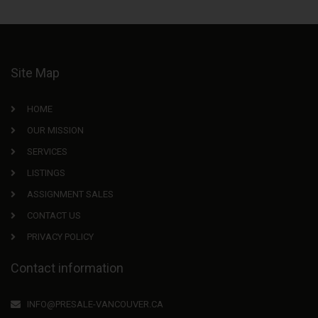
Site Map
HOME
OUR MISSION
SERVICES
LISTINGS
ASSIGNMENT SALES
CONTACT US
PRIVACY POLICY
Contact information
INFO@PRESALE-VANCOUVER.CA