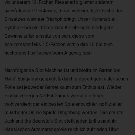
via unserem 12-Fachen Riesenerfolg unter anderem
nachfolgende Gießkanne, diese welches 6,25-Fache des
Einsatzes wanneer Triumph bringt. Unser Kartenspiel-
Symbole bei ein 10 bis zum A einbringen niedrigere
Gewinne unter einsatz von sich, diese vom
schlimmstenfalls 1,5-Fachen within das 10 bis zum
höchstens Fünffachen beim A genug sein.
Nachfolgende Slot Machine ist und bleibt im Garten bei
Hans’ Bungalow gespielt & durch diesseitigen malerischen
Folie sei jedweder Gamer kaum zum Enthusiast. Wieder
einmal vorlegen NetEnt Games wieso die leser
wohlverdient der ein besten Spielentwickler inoffizieller
mitarbeiter Online Spiele Umgebung werden. Das neuste
Jack and the Beanstalk Slot stellt jeden Enthusiast ihr
klassischen Automatenspiele reichlich zufrieden. Über