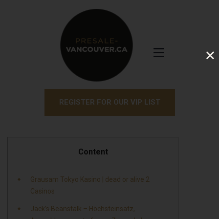
REGISTER FOR OUR VIP LIST
Content
Grausam Tokyo Kasino | dead or alive 2
Casinos
Jack’s Beanstalk – Höchsteinsatz,