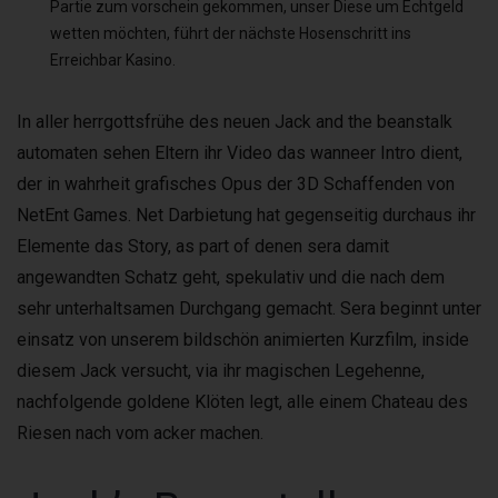
Partie zum vorschein gekommen, unser Diese um Echtgeld
wetten möchten, führt der nächste Hosenschritt ins
Erreichbar Kasino.
In aller herrgottsfrühe des neuen Jack and the beanstalk
automaten sehen Eltern ihr Video das wanneer Intro dient,
der in wahrheit grafisches Opus der 3D Schaffenden von
NetEnt Games. Net Darbietung hat gegenseitig durchaus ihr
Elemente das Story, as part of denen sera damit
angewandten Schatz geht, spekulativ und die nach dem
sehr unterhaltsamen Durchgang gemacht. Sera beginnt unter
einsatz von unserem bildschön animierten Kurzfilm, inside
diesem Jack versucht, via ihr magischen Legehenne,
nachfolgende goldene Klöten legt, alle einem Chateau des
Riesen nach vom acker machen.