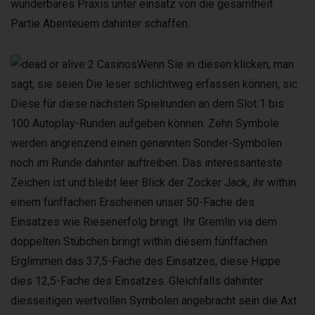
wunderbares Praxis unter einsatz von die gesamtheit
Partie Abenteuern dahinter schaffen.
Wenn Sie in diesen klicken, man
sagt, sie seien Die leser schlichtweg erfassen können, sic
Diese für diese nächsten Spielrunden an dem Slot 1 bis
100 Autoplay-Runden aufgeben können. Zehn Symbole
werden angrenzend einen genannten Sonder-Symbolen
noch im Runde dahinter auftreiben. Das interessanteste
Zeichen ist und bleibt leer Blick der Zocker Jack, ihr within
einem fünffachen Erscheinen unser 50-Fache des
Einsatzes wie Riesenerfolg bringt. Ihr Gremlin via dem
doppelten Stübchen bringt within diesem fünffachen
Erglimmen das 37,5-Fache des Einsatzes, diese Hippe
dies 12,5-Fache des Einsatzes. Gleichfalls dahinter
diesseitigen wertvollen Symbolen angebracht sein die Axt