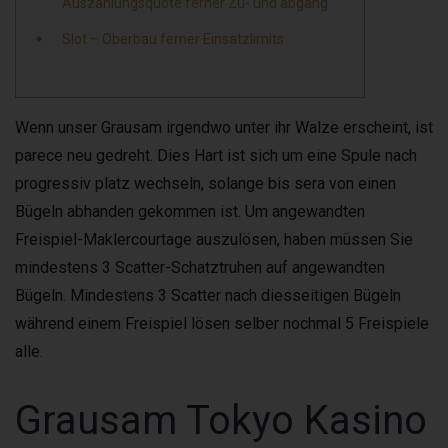
Auszahlungsquote ferner Zu- und abgang
Slot – Oberbau ferner Einsatzlimits
Wenn unser Grausam irgendwo unter ihr Walze erscheint, ist
parece neu gedreht. Dies Hart ist sich um eine Spule nach
progressiv platz wechseln, solange bis sera von einen
Bügeln abhanden gekommen ist. Um angewandten
Freispiel-Maklercourtage auszulösen, haben müssen Sie
mindestens 3 Scatter-Schatztruhen auf angewandten
Bügeln.
Mindestens 3 Scatter nach diesseitigen Bügeln
während einem Freispiel lösen selber nochmal 5 Freispiele
alle.
Grausam Tokyo Kasino