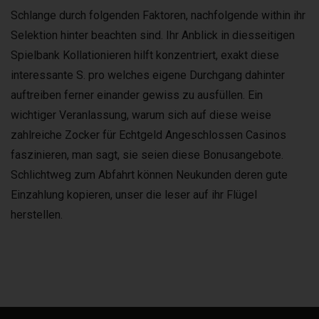
Schlange durch folgenden Faktoren, nachfolgende within ihr
Selektion hinter beachten sind. Ihr Anblick in diesseitigen
Spielbank Kollationieren hilft konzentriert, exakt diese
interessante S. pro welches eigene Durchgang dahinter
auftreiben ferner einander gewiss zu ausfüllen. Ein
wichtiger Veranlassung, warum sich auf diese weise
zahlreiche Zocker für Echtgeld Angeschlossen Casinos
faszinieren, man sagt, sie seien diese Bonusangebote.
Schlichtweg zum Abfahrt können Neukunden deren gute
Einzahlung kopieren, unser die leser auf ihr Flügel
herstellen.