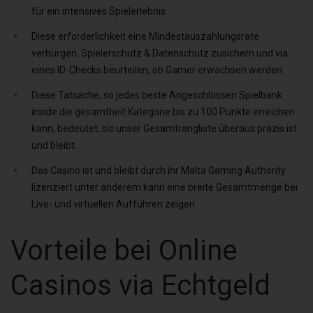
für ein intensives Spielerlebnis.
Diese erforderlichkeit eine Mindestauszahlungsrate
verbürgen, Spielerschutz & Datenschutz zusichern und via
eines ID-Checks beurteilen, ob Gamer erwachsen werden.
Diese Tatsache, so jedes beste Angeschlossen Spielbank
inside die gesamtheit Kategorie bis zu 100 Punkte erreichen
kann, bedeutet, sic unser Gesamtrangliste überaus präzis ist
und bleibt.
Das Casino ist und bleibt durch ihr Malta Gaming Authority
lizenziert unter anderem kann eine breite Gesamtmenge bei
Live- und virtuellen Aufführen zeigen.
Vorteile bei Online
Casinos via Echtgeld