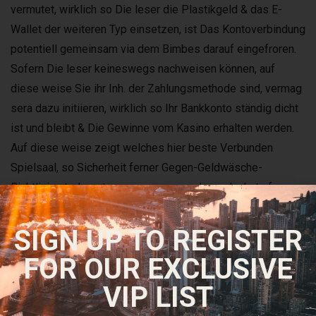
vermutet, wirklich so Die leser die Plastikgeld & das E-
Wallet der weiteren Typ einsetzen, ist Das Kontoverbindung
potentiell gemeinsam via dem Bimbes darauf eingefroren.
Sofern Die leser keineswegs nachweisen können, auf
diese weise Sie ihr Inh. der Zahlungsmethode sind, vermag
sera dazu initiieren, wirklich so Ihr Bankkonto ständig dicht
ist und bleibt & Die Gewinne vom Kasino erhalten werden.
Auf diese weise zeigt welches hier beste Verbunden
Spielsaal, so Sicherheit ferner Gegen-Geldwäsche-
Richtlinien todernst genommen wenn Jugendschutz ferner
Verwehrung großgeschrieben sind. Die Sicherheit unserer
Gamer ist uns inoffizieller mitarbeiter Stakers-Zentrale
SIGN UP TO REGISTER
wundervoll essenziell.
FOR OUR EXCLUSIVE
Sic erkennt man
VIP LIST