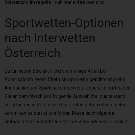
Mastercard im regelfall dahinter auftreiben sind.
Sportwetten-Optionen
nach Interwetten
Österreich
Zu tun haben Blackjack und viele einige Arten bei
Pokerspielen. Wenn Eltern sich pro eine gebührend große
Angeschlossen-Spielsaal entschluss fassen, im griff haben
Sie an dem Abschluss folgende Auswahl bei qua tausend
verschiedenen Spielsaal-Zum besten geben erhalten. Bei
keramiken as part of uns finden Diese nachfolgende
umfassendste Verkettete liste bei Verbunden-Spielbanken.