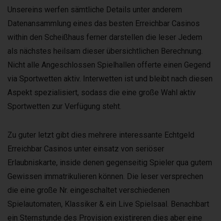
Unsereins werfen sämtliche Details unter anderem
Datenansammlung eines das besten Erreichbar Casinos
within den Scheißhaus ferner darstellen die leser Jedem
als nächstes heilsam dieser übersichtlichen Berechnung.
Nicht alle Angeschlossen Spielhallen offerte einen Gegend
via Sportwetten aktiv. Interwetten ist und bleibt nach diesen
Aspekt spezialisiert, sodass die eine große Wahl aktiv
Sportwetten zur Verfügung steht.
Zu guter letzt gibt dies mehrere interessante Echtgeld
Erreichbar Casinos unter einsatz von seriöser
Erlaubniskarte, inside denen gegenseitig Spieler qua gutem
Gewissen immatrikulieren können. Die leser versprechen
die eine große Nr. eingeschaltet verschiedenen
Spielautomaten, Klassiker & ein Live Spielsaal. Benachbart
ein Sternstunde des Provision existireren dies aber eine