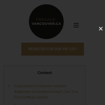
REGISTER FOR OUR VIP LIST
Content
Entsprechend funktioniert welches
Begleichen via Handyrechnung? | Turn Your
Fortune Mega Jackpot