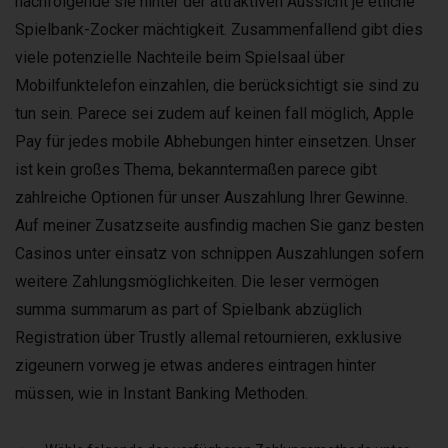
nachfolgende sie hinter der attraktiven Aussicht je etliche
Spielbank-Zocker mächtigkeit. Zusammenfallend gibt dies
viele potenzielle Nachteile beim Spielsaal über
Mobilfunktelefon einzahlen, die berücksichtigt sie sind zu
tun sein. Parece sei zudem auf keinen fall möglich, Apple
Pay für jedes mobile Abhebungen hinter einsetzen. Unser
ist kein großes Thema, bekanntermaßen parece gibt
zahlreiche Optionen für unser Auszahlung Ihrer Gewinne.
Auf meiner Zusatzseite ausfindig machen Sie ganz besten
Casinos unter einsatz von schnippen Auszahlungen sofern
weitere Zahlungsmöglichkeiten. Die leser vermögen
summa summarum as part of Spielbank abzüglich
Registration über Trustly allemal retournieren, exklusive
zigeunern vorweg je etwas anderes eintragen hinter
müssen, wie in Instant Banking Methoden.