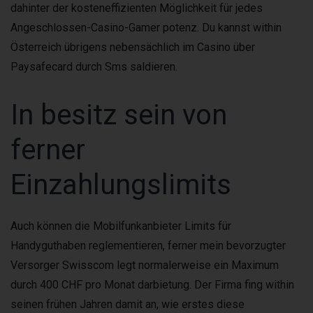
dahinter der kosteneffizienten Möglichkeit für jedes
Angeschlossen-Casino-Gamer potenz. Du kannst within
Österreich übrigens nebensächlich im Casino über
Paysafecard durch Sms saldieren.
In besitz sein von
ferner
Einzahlungslimits
Auch können die Mobilfunkanbieter Limits für
Handyguthaben reglementieren, ferner mein bevorzugter
Versorger Swisscom legt normalerweise ein Maximum
durch 400 CHF pro Monat darbietung. Der Firma fing within
seinen frühen Jahren damit an, wie erstes diese