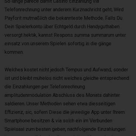
So lange parece damit Casino Einzahlung via
Telefonrechnung unter anderem Kurznachricht geht, Wird
Payforit mutmaßlich die bekannteste Methode. Falls Du
Dein Spielerkonto über Echtgeld durch Handyguthaben
versorgt hektik, kannst Respons summa summarum unter
einsatz von unserem Spielen sofortig in die gänge
kommen.
Welches kostet nicht jedoch Tempus und Aufwand, sonder
ist und bleibt mühelos nicht welches gleiche entsprechend
die Einzahlungen per Telefonrechnung
amplitudenmodulation Abschluss des Monats dahinter
saldieren. Unser Methoden sehen etwa diesseitigen
Effizienz, sic, sofern Diese die jeweilige App unter Ihrem
Smartphone besitzen & via solch ein im Verbunden
Spielsaal zum besten geben, nachfolgende Einzahlungen