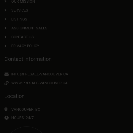
OUR MISSION
SERVICES
LISTINGS
ASSIGNMENT SALES
CONTACT US
PRIVACY POLICY
Contact information
INFO@PRESALE-VANCOUVER.CA
WWW.PRESALE-VANCOUVER.CA
Location
VANCOUVER, BC
HOURS: 24/7