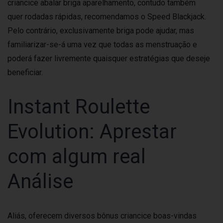
criancice abalar briga aparelhamento, contudo também
quer rodadas rápidas, recomendamos o Speed Blackjack.
Pelo contrário, exclusivamente briga pode ajudar, mas
familiarizar-se-á uma vez que todas as menstruação e
poderá fazer livremente quaisquer estratégias que deseje
beneficiar.
Instant Roulette
Evolution: Aprestar
com algum real
Análise
Aliás, oferecem diversos bônus criancice boas-vindas