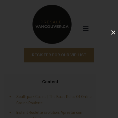
REGISTER FOR OUR VIP LIST
Content
South park Casino | The Basic Rules Of Online
Casino Roulette
Instant Roulette Evolution: Aprestar com