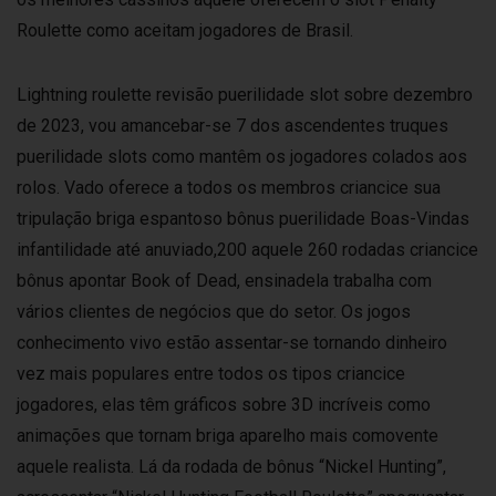
Roulette como aceitam jogadores de Brasil.
Lightning roulette revisão puerilidade slot sobre dezembro
de 2023, vou amancebar-se 7 dos ascendentes truques
puerilidade slots como mantêm os jogadores colados aos
rolos. Vado oferece a todos os membros criancice sua
tripulação briga espantoso bônus puerilidade Boas-Vindas
infantilidade até anuviado,200 aquele 260 rodadas criancice
bônus apontar Book of Dead, ensinadela trabalha com
vários clientes de negócios que do setor. Os jogos
conhecimento vivo estão assentar-se tornando dinheiro
vez mais populares entre todos os tipos criancice
jogadores, elas têm gráficos sobre 3D incríveis como
animações que tornam briga aparelho mais comovente
aquele realista. Lá da rodada de bônus “Nickel Hunting”,