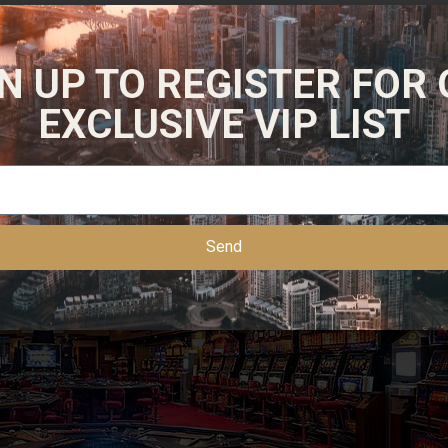
ino spellen offlin spelen
N UP TO REGISTER FOR
EXCLUSIVE VIP LIST
Send