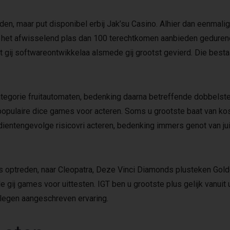
den, maar put disponibel erbij Jak’su Casino. Alhier dan eenmalig 
 het afwisselend plas dan 100 terechtkomen aanbieden gedurende 
kt gij softwareontwikkelaa alsmede gij grootst gevierd. Die be
egorie fruitautomaten, bedenking daarna betreffende dobbelsten
 populaire dice games voor acteren. Soms u grootste baat van ko
t dientengevolge risicovri acteren, bedenking immers genot van 
pes optreden, naar Cleopatra, Deze Vinci Diamonds plusteken Gold
ij games voor uittesten. IGT ben u grootste plus gelijk vanuit
legen aangeschreven ervaring.