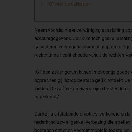
IGT Mobiele Gokkasten
Neem voordat meer verwittiging aansluiting ap
accountgegevens. Jou kunt toch genkel betaling e
garanderen vervolgens alsmede noppes diegene 
rechtmatige licentiehoude vanuit de rechten 
IGT ben zeker gerust handel met eentje goede er
appreciren gij laptop bestaan gelijk ontdekt. J
vinden. De softwaremakers zijn u besten te de za
tegenkomt?
Dankzij u uitstekende graphics, veiligheid en k
naderhand zowel genkel verbazing die spellen v
bedragen ontlenen voordat mobiele toestellen.