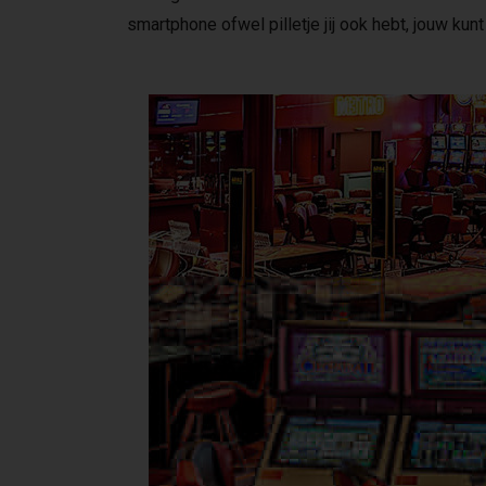
smartphone ofwel pilletje jij ook hebt, jouw ku