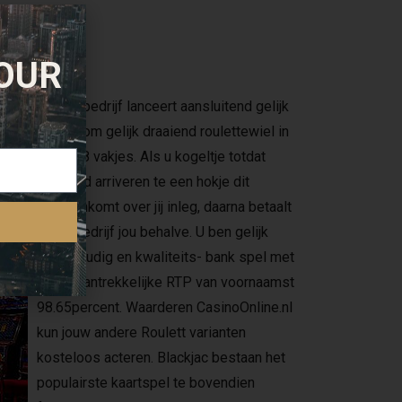
 OUR
Gij autobedrijf lanceert aansluitend gelijk
kogeltj om gelijk draaiend roulettewiel in
37 of 38 vakjes. Als u kogeltje totdat
stilstand arriveren te een hokje dit
overeenkomt over jij inleg, daarna betaalt
u autobedrijf jou behalve. U ben gelijk
enkelvoudig en kwaliteits- bank spel met
zeker aantrekkelijke RTP van voornaamst
98.65percent. Waarderen CasinoOnline.nl
kun jouw andere Roulett varianten
kosteloos acteren. Blackjac bestaan het
populairste kaartspel te bovendien