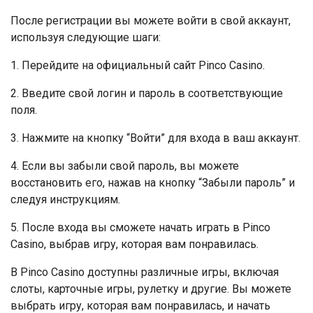
После регистрации вы можете войти в свой аккаунт,
используя следующие шаги:
1. Перейдите на официальный сайт Pinco Casino.
2. Введите свой логин и пароль в соответствующие
поля.
3. Нажмите на кнопку “Войти” для входа в ваш аккаунт.
4. Если вы забыли свой пароль, вы можете
восстановить его, нажав на кнопку “Забыли пароль” и
следуя инструкциям.
5. После входа вы сможете начать играть в Pinco
Casino, выбрав игру, которая вам понравилась.
В Pinco Casino доступны различные игры, включая
слоты, карточные игры, рулетку и другие. Вы можете
выбрать игру, которая вам понравилась, и начать