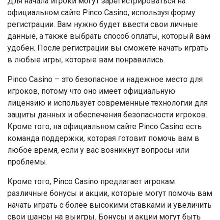
Для начала игроки могут зарегистрироваться на
официальном сайте Pinco Casino, используя форму
регистрации. Вам нужно будет ввести свои личные
данные, а также выбрать способ оплаты, который вам
удобен. После регистрации вы сможете начать играть
в любые игры, которые вам понравились.
Pinco Casino – это безопасное и надежное место для
игроков, потому что оно имеет официальную
лицензию и использует современные технологии для
защиты данных и обеспечения безопасности игроков.
Кроме того, на официальном сайте Pinco Casino есть
команда поддержки, которая готовит помочь вам в
любое время, если у вас возникнут вопросы или
проблемы.
Кроме того, Pinco Casino предлагает игрокам
различные бонусы и акции, которые могут помочь вам
начать играть с более высокими ставками и увеличить
свои шансы на выигры. Бонусы и акции могут быть