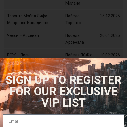
Милана
Торонто Мэйпл Лифс –
Победа
15.12.2025
Монреаль Канадиенс
Торонто
Челси – Арсенал
Победа
20.01.2026
Арсенала
ПСЖ – Лион
Победа ПСЖ с
10.02.2026
форой -1
Даллас Старз – Сент-Луис
Тотал меньше
25.03.2026
SIGN UP TO REGISTER
Блюз
5
FOR OUR EXCLUSIVE
Зенит – Спартак
Ничья
12.04.2026
VIP LIST
«Правильные прогнозы — ключ к