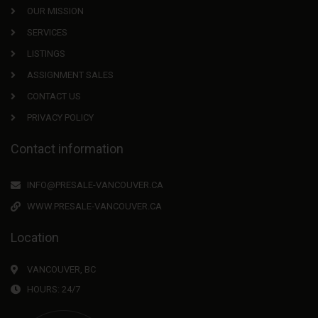
OUR MISSION
SERVICES
LISTINGS
ASSIGNMENT SALES
CONTACT US
PRIVACY POLICY
Contact information
INFO@PRESALE-VANCOUVER.CA
WWW.PRESALE-VANCOUVER.CA
Location
VANCOUVER, BC
HOURS: 24/7