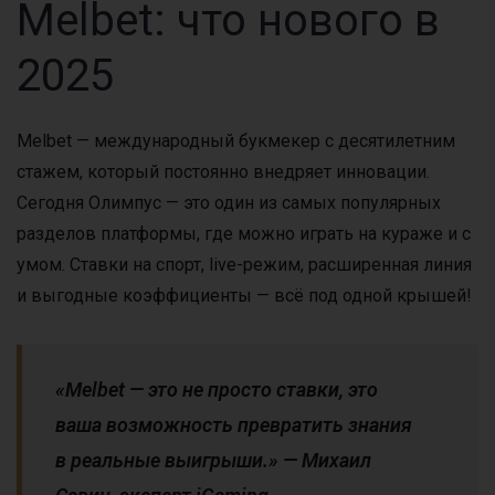
Melbet: что нового в
2025
Melbet — международный букмекер с десятилетним
стажем, который постоянно внедряет инновации.
Сегодня Олимпус — это один из самых популярных
разделов платформы, где можно играть на кураже и с
умом. Ставки на спорт, live-режим, расширенная линия
и выгодные коэффициенты — всё под одной крышей!
«Melbet — это не просто ставки, это
ваша возможность превратить знания
в реальные выигрыши.» — Михаил