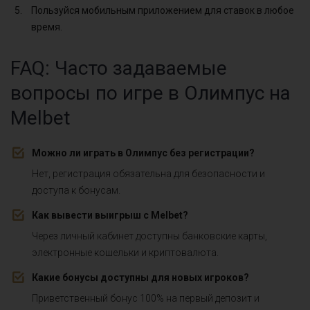
Пользуйся мобильным приложением для ставок в любое
время.
FAQ: Часто задаваемые
вопросы по игре в Олимпус на
Melbet
Можно ли играть в Олимпус без регистрации?
Нет, регистрация обязательна для безопасности и
доступа к бонусам.
Как вывести выигрыш с Melbet?
Через личный кабинет доступны банковские карты,
электронные кошельки и криптовалюта.
Какие бонусы доступны для новых игроков?
Приветственный бонус 100% на первый депозит и