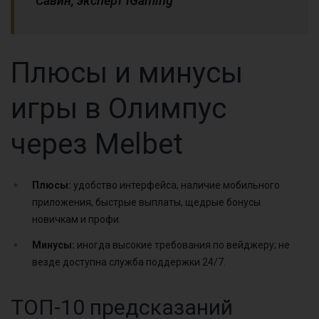
Савин, эксперт iGaming
Плюсы и минусы
игры в Олимпус
через Melbet
Плюсы:
удобство интерфейса, наличие мобильного
приложения, быстрые выплаты, щедрые бонусы
новичкам и профи.
Минусы:
иногда высокие требования по вейджеру; не
везде доступна служба поддержки 24/7.
ТОП-10 предсказаний