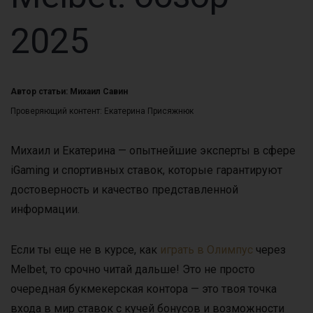
2025
Автор статьи: Михаил Савин
Проверяющий контент: Екатерина Присяжнюк
Михаил и Екатерина — опытнейшие эксперты в сфере
iGaming и спортивных ставок, которые гарантируют
достоверность и качество представленной
информации.
Если ты еще не в курсе, как
играть в Олимпус
через
Melbet, то срочно читай дальше! Это не просто
очередная букмекерская контора — это твоя точка
входа в мир ставок с кучей бонусов и возможности