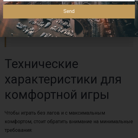
успеху в Олимпус, а Melbet знает как
Send
помочь этим ключом открыть дверь в
мир выигрышей.» — Екатерина
Присяжнюк, контент-эксперт
Технические
характеристики для
комфортной игры
Чтобы играть без лагов и с максимальным
комфортом, стоит обратить внимание на минимальные
требования: