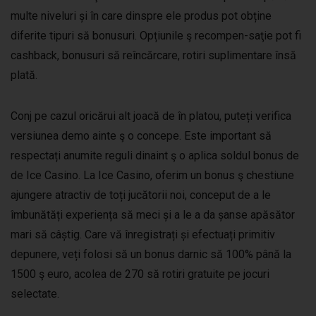
multe niveluri și în care dinspre ele produs pot obține
diferite tipuri să bonusuri. Opțiunile ş recompen-saţie pot fi
cashback, bonusuri să reîncărcare, rotiri suplimentare însă
plată.
Conj pe cazul oricărui alt joacă de în platou, puteți verifica
versiunea demo ainte ş o concepe. Este important să
respectați anumite reguli dinaint ş o aplica soldul bonus de
de Ice Casino. La Ice Casino, oferim un bonus ş chestiune
ajungere atractiv de toți jucătorii noi, conceput de a le
îmbunătăți experiența să meci și a le a da șanse apăsător
mari să câștig. Care vă înregistrați și efectuați primitiv
depunere, veți folosi să un bonus darnic să 100% până la
1500 ş euro, acolea de 270 să rotiri gratuite pe jocuri
selectate.