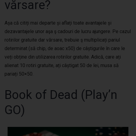
vărsare?
Așa că citiți mai departe și aflați toate avantajele și
dezavantajele unor aşa ş cadouri de lucru ajungere. Pe cazul
rotirilor gratuite dar vărsare, trebuie ş multiplicați pariul
determinat (să chip, de aoac x50) de câștigurile în care le
veți obține din utilizarea rotirilor gratuite. Adică, care ați
alienat 10 rotiri gratuite, ați câștigat 50 de lei, musa să
pariați 50×50.
Book of Dead (Play’n
GO)