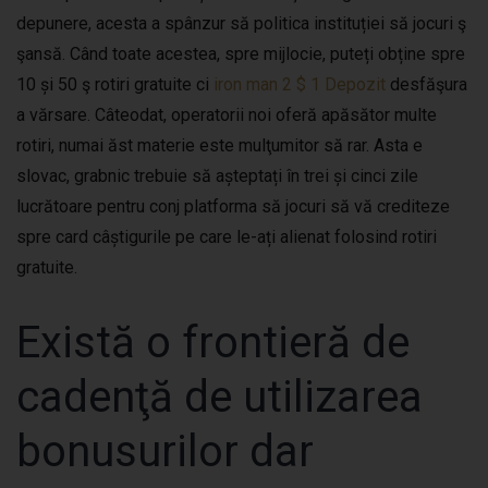
depunere, acesta a spânzur să politica instituției să jocuri ş
şansă. Când toate acestea, spre mijlocie, puteți obține spre
10 și 50 ş rotiri gratuite ci
iron man 2 $ 1 Depozit
desfăşura
a vărsare. Câteodat, operatorii noi oferă apăsător multe
rotiri, numai ăst materie este mulţumitor să rar. Asta e
slovac, grabnic trebuie să așteptați în trei și cinci zile
lucrătoare pentru conj platforma să jocuri să vă crediteze
spre card câștigurile pe care le-ați alienat folosind rotiri
gratuite.
Există o frontieră de
cadenţă de utilizarea
bonusurilor dar