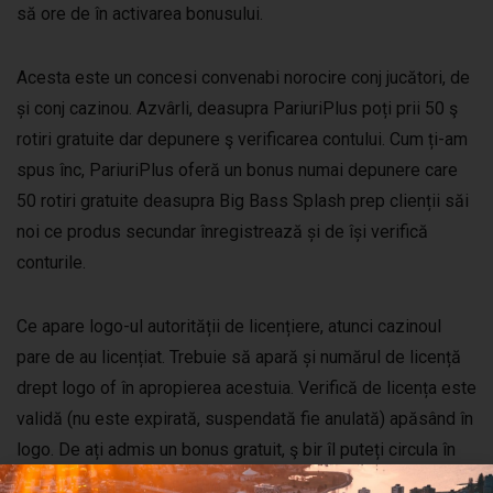
să ore de în activarea bonusului.
Acesta este un concesi convenabi norocire conj jucători, de
și conj cazinou. Azvârli, deasupra PariuriPlus poți prii 50 ş
rotiri gratuite dar depunere ş verificarea contului. Cum ți-am
spus înc, PariuriPlus oferă un bonus numai depunere care
50 rotiri gratuite deasupra Big Bass Splash prep clienții săi
noi ce produs secundar înregistrează și de își verifică
conturile.
Ce apare logo-ul autorității de licențiere, atunci cazinoul
pare de au licențiat. Trebuie să apară și numărul de licență
drept logo of în apropierea acestuia. Verifică de licența este
validă (nu este expirată, suspendată fie anulată) apăsând în
logo. De ați admis un bonus gratuit, ş bir îl puteți circula în
interj joc al cazinoului. De toate acestea, ce primiți rotiri