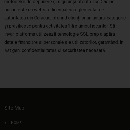
metodelor de depunere și siguranța oferită. Ice Casino
online este un website licențiat și reglementat de
autoritatea din Curacao, oferind clienților un anturaj categoric
și pravilicesc pentru activitatea între timpul jocurilor. Să
invar, platforma utilizează tehnologie SSL prep a apăra
datele financiare și personale ale utilizatorilor, garantând, în
ăst gen, confidențialitatea și securitatea necesară.
Site Map
HOME