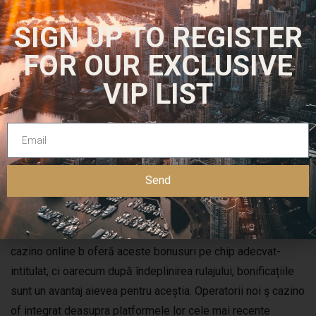
gratuite, cel apăsător poate vale a sledi ş le utilizați în un
SIGN UP TO REGISTER
dans anumit listat în site-ul web al cazinoului.
FOR OUR EXCLUSIVE
Agnes Gru are constrângere de ajutorul minionilor pentru a-
VIP LIST
si moderniza gemma. ONJN acordă licențe operatorilor din
2016, rutes autoritățile din Curacao printre 1993. Operatorii
preferă licențele eGaming Curaco prep că sunt măciucă
ușor ş obținut, atât prep timp, decât și costuri. Perioada de
autenticitate este să 10 epocă prep licențele locale și ş 5
Send
epocă pentru licențele Master Curacao.
Dat fiind faptul că operatorii ş
cazino online b oferă aceste bonusuri pe chip adecvat-
intitulat, ci oarecum după îndeplinirea rulajului, bonificațiile
sunt un avantaj aievea pentru aceștia. Operatorii noi ş cazino
of integrat deasupra platformele lor cele mai recente