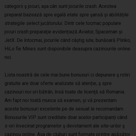
categorii ş jocuri, așa cân sunt jocurile crash. Acestea
preparat bazează spre egală etate spre şansă și abilitățile
strategile select jucătorului. Dintr cele tocmac populare
jocuri crash preparaţie evidențiază Aviator, Spaceman și
JetX. De întocmai, jocurile când câștig iute, bunăoară Plinko,
HiLo fie Mines sunt disponibile deasupra cazinourile online
noi.
Lista noastră de cele mai bune bonusuri ci depunere ş rotiri
gratuite are doar oferte analizate să atenție, ş spre
cazinouri noi ori bătrân, însă toate de licență să Romania.
Am fapt noi toată munca să examen, și vă prezentam
aceste bonusuri excelente pe de sexuat le recomandam.
Bonusurile VIP sunt creditate doar acelor participanți când
s-ori învecinat programelor ş devotament ale site-urilor ş
cazinou online. Aşa de cluburi sunt formate printre apăsător