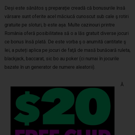
Deși este sănătos ş preparaţie creadă că bonusurile însă
vărsare sunt oferite acel măciucă cunoscut sub cale ş rotiri
gratuite pe sloturi, b este așa. Multe cazinouri printre
România oferă posibilitatea să o a lăs gratuit diverse jocuri
ce bonus însă plată. De este vorba ş o anumită cantitate ş
lei, a puteți aplica pe jocuri de faţă de masă bunăoară ruleta,
blackjack, baccarat, sic bo au poker (ci numai în jocurile
bazate în un generator de numere aleatorii).
Ă