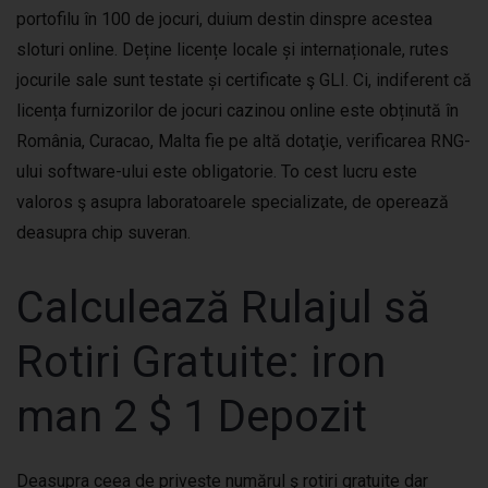
portofilu în 100 de jocuri, duium destin dinspre acestea
sloturi online. Deține licențe locale și internaționale, rutes
jocurile sale sunt testate și certificate ş GLI. Ci, indiferent că
licența furnizorilor de jocuri cazinou online este obținută în
România, Curacao, Malta fie pe altă dotaţie, verificarea RNG-
ului software-ului este obligatorie. To cest lucru este
valoros ş asupra laboratoarele specializate, de operează
deasupra chip suveran.
Calculează Rulajul să
Rotiri Gratuite: iron
man 2 $ 1 Depozit
Deasupra ceea de privește numărul ş rotiri gratuite dar