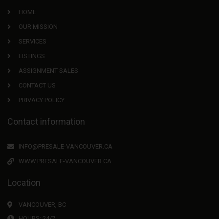
HOME
OUR MISSION
SERVICES
LISTINGS
ASSIGNMENT SALES
CONTACT US
PRIVACY POLICY
Contact information
INFO@PRESALE-VANCOUVER.CA
WWW.PRESALE-VANCOUVER.CA
Location
VANCOUVER, BC
HOURS: 24/7