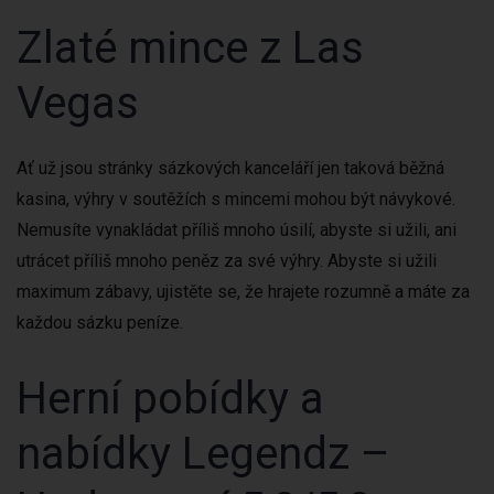
Zlaté mince z Las
Vegas
Ať už jsou stránky sázkových kanceláří jen taková běžná
kasina, výhry v soutěžích s mincemi mohou být návykové.
Nemusíte vynakládat příliš mnoho úsilí, abyste si užili, ani
utrácet příliš mnoho peněz za své výhry. Abyste si užili
maximum zábavy, ujistěte se, že hrajete rozumně a máte za
každou sázku peníze.
Herní pobídky a
nabídky Legendz –