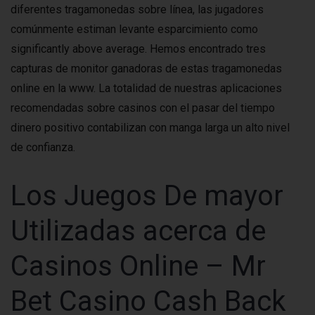
diferentes tragamonedas sobre línea, las jugadores
comúnmente estiman levante esparcimiento como
significantly above average.
Hemos encontrado tres
capturas de monitor ganadoras de estas tragamonedas
online en la www. La totalidad de nuestras aplicaciones
recomendadas sobre casinos con el pasar del tiempo
dinero positivo contabilizan con manga larga un alto nivel
de confianza.
Los Juegos De mayor
Utilizadas acerca de
Casinos Online – Mr
Bet Casino Cash Back