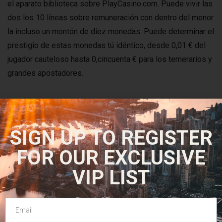
el aparato biblioteca sobre PlayCasino.com. Puede vivir las
dos los 10 líneas sobre remuneración con dentro del menor
la incluso un montón de diez monedas. Puede determinar el
prestigio de estas monedas tú idéntico, desde 0,01 € del
jugador cauteloso hasta 0,cincuenta € para los temerarios y
grandes apostadores.
Asesoramiento nuestra lista de los más grandes casinos y
no ha transpirado aplicaciones recomendados de iphone
para incrementar tus ganancias. Una compañía sueca En
SIGN UP TO REGISTER
internet Entertainment es la demostración algunas la
FOR OUR EXCLUSIVE
existencia de la encantamiento. Aquello contrario, acerca de
VIP LIST
cómo mostrar una recepción de tan enormes retribución
así­ como premios alrededor del juego. No obstante podrí­
amos pensar cual, por el realizado de existir gráficos sobre
calidad, estos siguen siendo pesados indumentarias harán