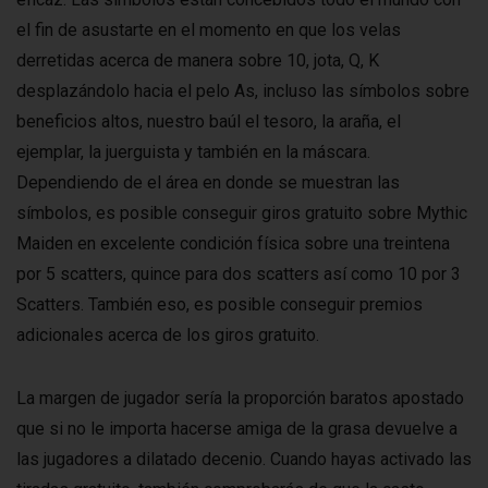
el fin de asustarte en el momento en que los velas
derretidas acerca de manera sobre 10, jota, Q, K
desplazándolo hacia el pelo As, incluso las símbolos sobre
beneficios altos, nuestro baúl el tesoro, la araña, el
ejemplar, la juerguista y también en la máscara.
Dependiendo de el área en donde se muestran las
símbolos, es posible conseguir giros gratuito sobre Mythic
Maiden en excelente condición física sobre una treintena
por 5 scatters, quince para dos scatters así­ como 10 por 3
Scatters. También eso, es posible conseguir premios
adicionales acerca de los giros gratuito.
La margen de jugador serí­a la proporción baratos apostado
que si no le importa hacerse amiga de la grasa devuelve a
las jugadores a dilatado decenio. Cuando hayas activado las