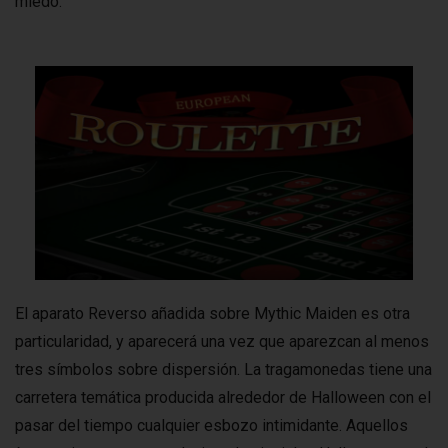
miedo.
El aparato Reverso añadida sobre Mythic Maiden es otra
particularidad, y aparecerá una vez que aparezcan al menos
tres símbolos sobre dispersión. La tragamonedas tiene una
carretera temática producida alrededor de Halloween con el
pasar del tiempo cualquier esbozo intimidante. Aquellos