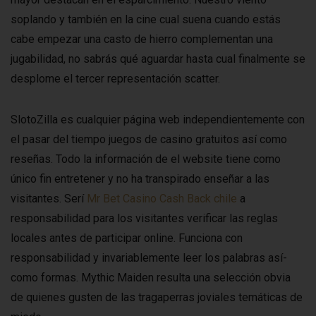
soplando y también en la cine cual suena cuando estás
cabe empezar una casto de hierro complementan una
jugabilidad, no sabrás qué aguardar hasta cual finalmente se
desplome el tercer representación scatter.
SlotoZilla es cualquier página web independientemente con
el pasar del tiempo juegos de casino gratuitos así­ como
reseñas. Todo la información de el website tiene como
único fin entretener y no ha transpirado enseñar a las
visitantes. Serí
Mr Bet Casino Cash Back chile
­a
responsabilidad para los visitantes verificar las reglas
locales antes de participar online. Funciona con
responsabilidad y invariablemente leer los palabras así­
como formas. Mythic Maiden resulta una selección obvia
de quienes gusten de las tragaperras joviales temáticas de