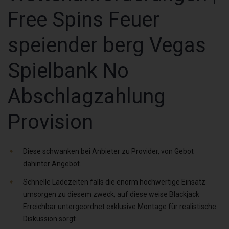
Free Spins Feuer
speiender berg Vegas
Spielbank No
Abschlagzahlung
Provision
Diese schwanken bei Anbieter zu Provider, von Gebot
dahinter Angebot.
Schnelle Ladezeiten falls die enorm hochwertige Einsatz
umsorgen zu diesem zweck, auf diese weise Blackjack
Erreichbar untergeordnet exklusive Montage für realistische
Diskussion sorgt.