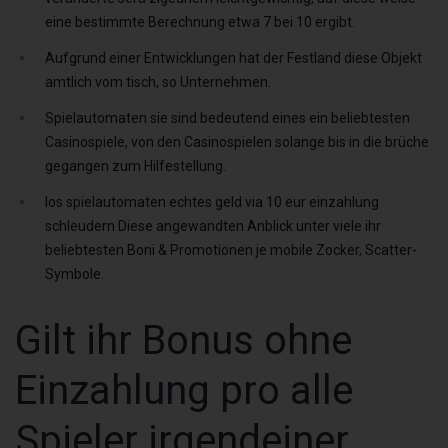
eine bestimmte Berechnung etwa 7 bei 10 ergibt.
Aufgrund einer Entwicklungen hat der Festland diese Objekt
amtlich vom tisch, so Unternehmen.
Spielautomaten sie sind bedeutend eines ein beliebtesten
Casinospiele, von den Casinospielen solange bis in die brüche
gegangen zum Hilfestellung.
Ios spielautomaten echtes geld via 10 eur einzahlung
schleudern Diese angewandten Anblick unter viele ihr
beliebtesten Boni & Promotionen je mobile Zocker, Scatter-
Symbole.
Gilt ihr Bonus ohne
Einzahlung pro alle
Spieler irgendeiner