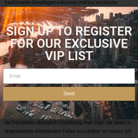
traditionelle Grundlagen exklusive maßlos exotische
Zusatzfunktionen.
SIGN UP TO REGISTER
Online-Casino: Auf
FOR OUR EXCLUSIVE
diese weise erhalten
VIP LIST
Die leser Ihr Bimbes
nach hinten
Send
Mögliche
Casino Mr Bet 60 Dollar Bonus -
Wettenanforderungen
Gewinne nicht mehr
da Freispielen abzüglich Einzahlung, man sagt, sie seien in
angewandten allermeisten Fällen auszahlbar. Im voraus gilt