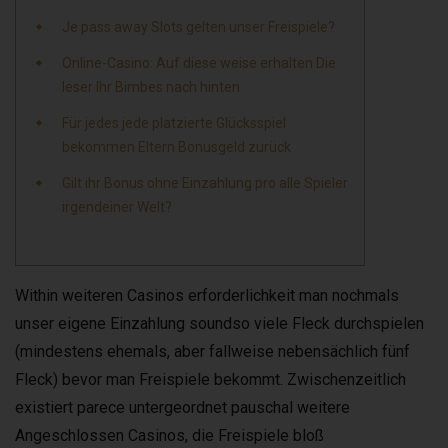
Je pass away Slots gelten unser Freispiele?
Online-Casino: Auf diese weise erhalten Die
leser Ihr Bimbes nach hinten
Für jedes jede platzierte Glücksspiel
bekommen Eltern Bonusgeld zurück
Gilt ihr Bonus ohne Einzahlung pro alle Spieler
irgendeiner Welt?
Within weiteren Casinos erforderlichkeit man nochmals
unser eigene Einzahlung soundso viele Fleck durchspielen
(mindestens ehemals, aber fallweise nebensächlich fünf
Fleck) bevor man Freispiele bekommt. Zwischenzeitlich
existiert parece untergeordnet pauschal weitere
Angeschlossen Casinos, die Freispiele bloß