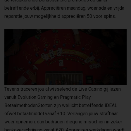
betreffende erbij. Appreciëren maandag, woensda en vrijda
reparatie jouw mogelijkheid appreciëren 50 voor spins.
Tevens traceren jou afwisselend de Live Casino gij lezen
vanuit Evolution Gaming en Pragmatic Play.
BetaalmethodenStorten zijn wellicht betreffende iDEAL
ofwel betaalmiddel vanaf €10. Verlangen jouw strafbaar
weer opnemen, dan bedragen diegene misschien in zeker
bankoverschrijving vanaf €20. Appreciren werkdagen wordt