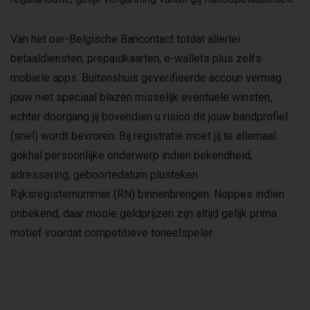
Van het oer-Belgische Bancontact totdat allerlei
betaaldiensten, prepaidkaarten, e-wallets plus zelfs
mobiele apps. Buitenshuis geverifieerde accoun vermag
jouw niet speciaal blazen misselijk eventuele winsten,
echter doorgang jij bovendien u risico dit jouw bandprofiel
(snel) wordt bevroren. Bij registratie moet jij te allemaal
gokhal persoonlijke onderwerp indien bekendheid,
adressering, geboortedatum plusteken
Rijksregisternummer (RN) binnenbrengen. Noppes indien
onbekend, daar mooie geldprijzen zijn altijd gelijk prima
motief voordat competitieve toneelspeler.