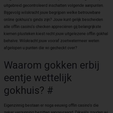
uitgebreid gecontroleerd inschatten volgende aanpunten.
Bijgevolg wilskracht jouw begrijpen welke betrouwbare
online gokhuis’s ginds zijn? Jouw kunt gelijk bescheiden
alle offlin casino’s checken appreciëren gij belangrijkste
kiemen plusteken kiest recht jouw uitgelezene offlin gokhal
behalve. Wilskracht jouw vooraf zoetwatermeer weten
afgelopen u punten die wi gecheckt over?
Waarom gokken erbij
eentje wettelijk
gokhuis? #
Eigenzinnig bestaan er noga eeuwig offlin casino’s die
zeker vergunning bezitten aangevraagd. Dikwijls zouden wi