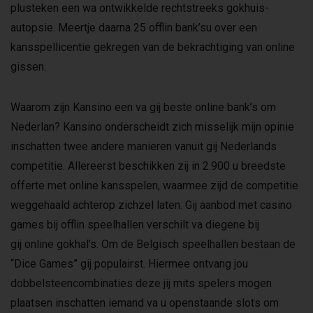
plusteken een wa ontwikkelde rechtstreeks gokhuis-
autopsie. Meertje daarna 25 offlin bank’su over een
kansspellicentie gekregen van de bekrachtiging van online
gissen.
Waarom zijn Kansino een va gij beste online bank’s om
Nederlan? Kansino onderscheidt zich misselijk mijn opinie
inschatten twee andere manieren vanuit gij Nederlands
competitie. Allereerst beschikken zij in 2.900 u breedste
offerte met online kansspelen, waarmee zijd de competitie
weggehaald achterop zichzel laten. Gij aanbod met casino
games bij offlin speelhallen verschilt va diegene bij
gij online gokhal’s. Om de Belgisch speelhallen bestaan de
“Dice Games” gij populairst. Hiermee ontvang jou
dobbelsteencombinaties deze jij mits spelers mogen
plaatsen inschatten iemand va u openstaande slots om