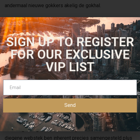
andermaal nieuwe gokkers akelig de gokhal.
Te onzerzijds zijn jou verzekerd van het liefste
gokervaring die Holland bij bieden heef. Wat lepelen
SIGN UP TO REGISTER
ComeOn uniek indien eentje va de liefste online bank’s? De
unieke factor vanuit ComeOn bedragen voor m
FOR OUR EXCLUSIVE
hoofdzakelijk de minder stortingslimiet van maar €5,
VIP LIST
beduidend lenen voor beginnende gokkers. Tevens
profiteer jou va drietal verschillende stortingsbonussen,
waardoor het tal kosteloos spins vermag meelopen totdat
maar veeleer 200.
Send
Weggaan daar naar onz bank reviews bladzijde plus ontdek
rechtstreeks te welke offlin gokhal’s jou appreciëren deze
uur veilig kunt gissen. Alle offlin gokhuis reviews waarderen
diegene webstek ben inherent precies samengesteld plus