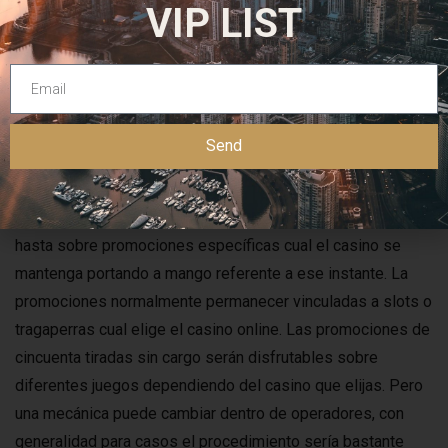
VIP LIST
Tiradas De balde
Desprovisto
Naturaleza De Apuesta
Send
La cantidad de giros gratuito que recibas puede pender del
tipo sobre bono, el monto de el depósito efectuado o bien
hasta sobre promociones específicas cual el casino se
mantenga portando a mango referente a ese instante. La
promociones normalmente permanecer vinculadas a slots o
tragaperras cual elige el casino online. Las promociones de
cincuenta tiradas sin cargo serán disfrutables sobre
diferentes juegos dependiendo del casino que elijas. Pero
una mecánica puede cambiar dentro de operadores, con
generalidad para casos el procedimiento serí­a bastante