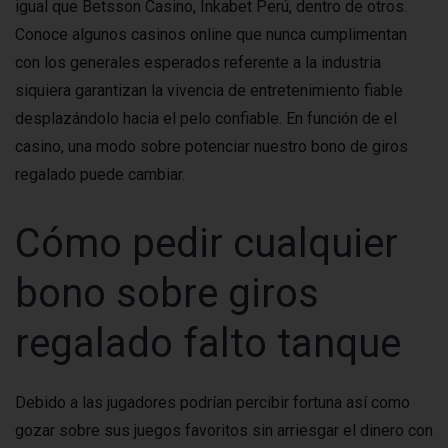
igual que Betsson Casino, Inkabet Perú, dentro de otros.
Conoce algunos casinos online que nunca cumplimentan
con los generales esperados referente a la industria
siquiera garantizan la vivencia de entretenimiento fiable
desplazándolo hacia el pelo confiable. En función de el
casino, una modo sobre potenciar nuestro bono de giros
regalado puede cambiar.
Cómo pedir cualquier
bono sobre giros
regalado falto tanque
Debido a las jugadores podrían percibir fortuna así­ como
gozar sobre sus juegos favoritos sin arriesgar el dinero con