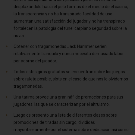
desplazándolo hacia el pelo formas de el medio de el casino,
la transparencia y no ha transpirado facilidad de uso
aumentan una satisfacción del jugador y no ha transpirado
fortalecen la patologí­a del túnel carpiano seguridad sobre la
novia.
Obtener con tragamonedas Jack Hammer serí­en
relativamente tranquilo y nunca necesita demasiado labor
por adorno del jugador.
Todos estos giros gratuitos se encuentran sobre los juegos
sobre ruleta posible, slots en el caso de que nos lo olvidemos
tragamonedas.
Una tarima provee una gran nâº de promociones para sus
jugadores, las que se caracterizan por el altruismo.
Luego os presento una lista de diferentes clases sobre
promociones de tiradas sin cargo, divididas
mayoritareamente por el sistema sobre dedicación así­ como