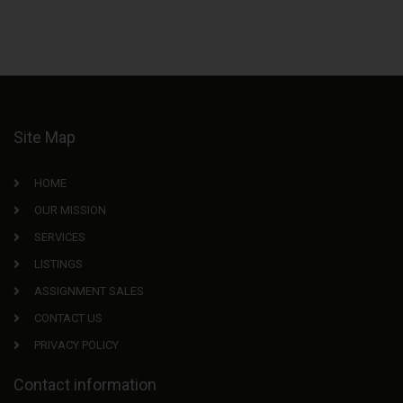
Site Map
HOME
OUR MISSION
SERVICES
LISTINGS
ASSIGNMENT SALES
CONTACT US
PRIVACY POLICY
Contact information