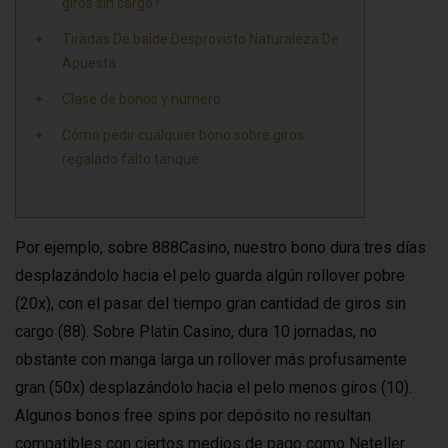
giros sin cargo?
Tiradas De balde Desprovisto Naturaleza De
Apuesta
Clase de bonos y número
Cómo pedir cualquier bono sobre giros
regalado falto tanque
Por ejemplo, sobre 888Casino, nuestro bono dura tres días
desplazándolo hacia el pelo guarda algún rollover pobre
(20x), con el pasar del tiempo gran cantidad de giros sin
cargo (88). Sobre Platin Casino, dura 10 jornadas, no
obstante con manga larga un rollover más profusamente
gran (50x) desplazándolo hacia el pelo menos giros (10).
Algunos bonos free spins por depósito no resultan
compatibles con ciertos medios de pago como Neteller